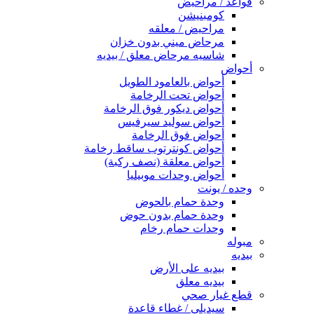
قواعد / مراحيض
كومبنيشن
مراحيض / معلقه
مرحاض ميني بدون خزان
شاسيه مرحاض معلق / بيديه
أحواض
أحواض بالعامود الطويل
أحواض تحت الرخامة
أحواض ديكور فوق الرخامة
أحواض سوليد سيرفيس
أحواض فوق الرخامة
أحواض كونترتوب ساقط رخامة
أحواض معلقة (نصف ركبة)
أحواض وحدات موبيليا
وحده / يونت
وحدة حمام بالحوض
وحدة حمام بدون حوض
وحدات حمام رخام
مبوله
بيديه
بيديه على الأرض
بيديه معلق
قطع غيار صحي
سيديلى / غطاء قاعدة