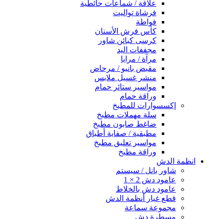
علاقة / شماعات حائطية
فرشاة تواليت
فواطة
كأس فرش الأسنان
كرسى كبائن شاور
مجففات اليد
مرآة / مرايا
مقبض بانيو / مرحاض
منشر غسيل ملابس
مواسير ستائر حمام
وراقة حمام
إكسسوارات للمطبخ
سلة مهملات مطبخ
ضاغط صابون مطبخ
مطبقية / صفاية أطباق
مواسير تعليق مطبخ
وراقة مطبخ
انظمة الدش
شاور بانل / سيستم
عامود دش 2 × 1
عامود دش بالخلاط
قطع غيار أنظمة الدش
مجموعة سماعة
مسطرة دش