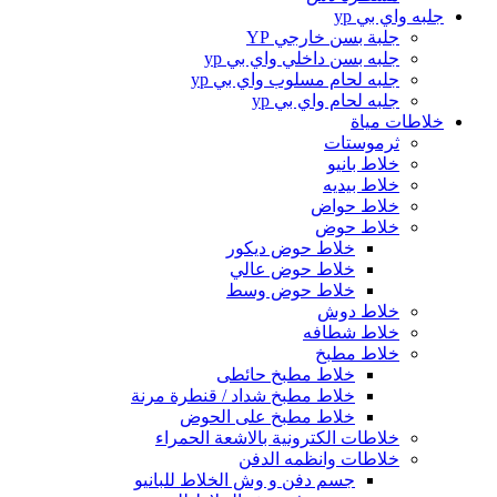
جلبه واي بي yp
جلبة بسن خارجي YP
جلبه بسن داخلي واي بي yp
جلبه لحام مسلوب واي بي yp
جلبه لحام واي بي yp
خلاطات مياة
ثرموستات
خلاط بانيو
خلاط بيديه
خلاط حواض
خلاط حوض
خلاط حوض ديكور
خلاط حوض عالي
خلاط حوض وسط
خلاط دوش
خلاط شطافه
خلاط مطبخ
خلاط مطبخ حائطى
خلاط مطبخ شداد / قنطرة مرنة
خلاط مطبخ على الحوض
خلاطات الكترونية بالاشعة الحمراء
خلاطات وانظمه الدفن
جسم دفن و وش الخلاط للبانيو