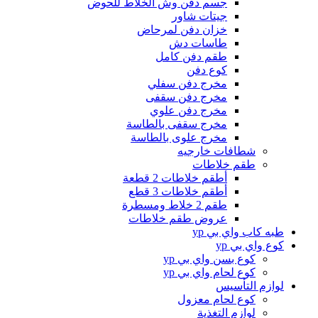
جسم دفن وش الخلاط للحوض
جيتات شاور
خزان دفن لمرحاض
طاسات دش
طقم دفن كامل
كوع دفن
مخرج دفن سفلي
مخرج دفن سقفى
مخرج دفن علوي
مخرج سقفى بالطاسة
مخرج علوى بالطاسة
شطافات خارجيه
طقم خلاطات
أطقم خلاطات 2 قطعة
أطقم خلاطات 3 قطع
طقم 2 خلاط ومسطرة
عروض طقم خلاطات
طبه كاب واي بي yp
كوع واي بي yp
كوع بسن واي بي yp
كوع لحام واي بي yp
لوازم التأسيس
كوع لحام معزول
لوازم التغذية