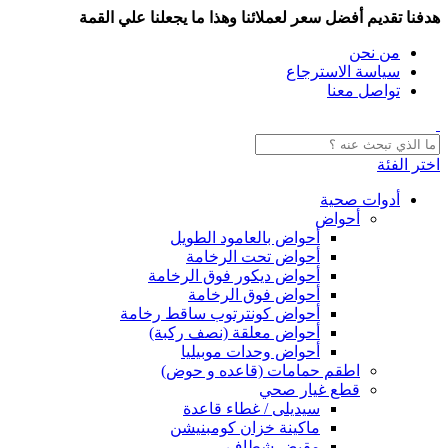
هدفنا تقديم أفضل سعر لعملائنا وهذا ما يجعلنا علي القمة
من نحن
سياسة الاسترجاع
تواصل معنا
اختر الفئة
أدوات صحية
أحواض
أحواض بالعامود الطويل
أحواض تحت الرخامة
أحواض ديكور فوق الرخامة
أحواض فوق الرخامة
أحواض كونترتوب ساقط رخامة
أحواض معلقة (نصف ركبة)
أحواض وحدات موبيليا
اطقم حمامات (قاعده و حوض)
قطع غيار صحي
سيديلى / غطاء قاعدة
ماكينة خزان كومبنيشن
مقبض شطاف