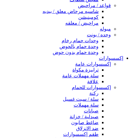
قواعد / مراحيض
شاسيه مرحاض معلق / بيديه
كومبنيشن
مراحيض / معلقه
مبوله
وحده / يونت
وحدات حمام رخام
وحدة حمام بالحوض
وحدة حمام بدون حوض
إكسسوارات
إكسسوارات عامة
ترابيزة مكواة
سلة مهملات عامة
علاقة
إكسسوارات للحمام
ركنة
سلة / سبت غسيل
سلة مهملات
صبانات
صيدلية / خزانة
ضاغط صابون
ضد الإنزلاق
طقم إكسسوارات