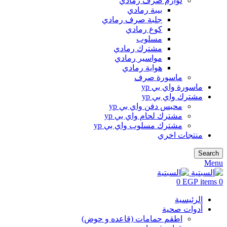
لوازم صرف رمادي
بيبة رمادي
جلبة صرف رمادي
كوع رمادي
مسلوب
مشترك رمادي
مواسير رمادي
هواية رمادي
ماسورة صرف
ماسورة واي بي yp
مشترك واي بي yp
محبس دفن واي بي yp
مشترك لحام واي بي yp
مشترك مسلوب واي بي yp
منتجات اخري
Search
Menu
0
EGP
items
0
الرئيسية
أدوات صحية
اطقم حمامات (قاعده و حوض)