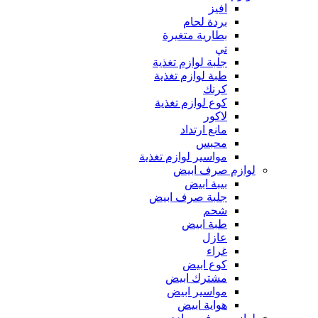
افيز
بردة لحام
بطارية متغيرة
تي
جلبة لوازم تغذية
طبة لوازم تغذية
كرنك
كوع لوازم تغذية
لاكور
مانع ارتداد
محبس
مواسير لوازم تغذية
لوازم صرف ابيض
بيبة ابيض
جلبة صرف ابيض
شحم
طبة ابيض
عازل
غراء
كوع ابيض
مشترك ابيض
مواسير ابيض
هواية ابيض