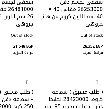
سقفى لجسم دفن
سقفى لجسم د
26253000 مقاس 40 ×
40 سم اللون كروم من هانز
26 سم اللون 
جروهى
جروهى
Out of stock
Out of stock
21,648
EGP
28,352
EGP
قراءة المزيد
قراءة المزيد
( طلب مسبق ) سماعة
( طلب مسبق )
كروما 28423000 لخلاط
– سماعه دفن ت
دفن سماعة بحجم 85 سم