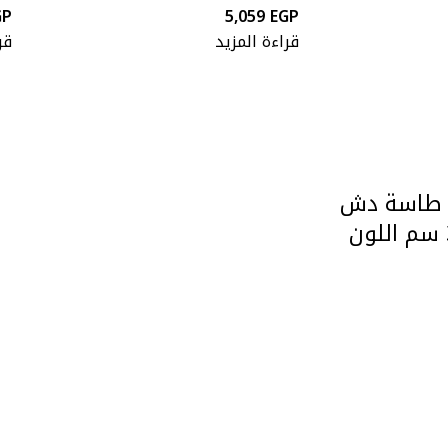
GP
5,059
EGP
قراءة المزيد
قر
 طاسة دش
مربعة 30 × 30 سم اللون