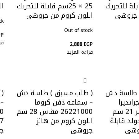
 قابلة للتحريك
25 × 25سم قابلة للتحريك
ال
 جروهى
اللون كروم من جروهى
ck
Out of stock
GP
قر
2,888
EGP
قراءة المزيد
 طاسة دش
( طلب مسبق ) طاسة دش
(
انديرا
– سماعه دفن كروما
– 
27974IG0 قطر 21 سم
26221000 مقاس 28 سم
ولد قابلة
اللون كروم من هانز
وهى
جروهى
ج