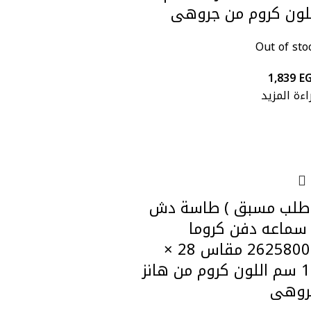
لون كروم من جروهى
Out of sto
1,839
E
اءة المزيد
 طلب مسبق ) طاسة دش
سماعه دفن كروما
26258000 مقاس 28 ×
17 سم اللون كروم من هانز
روهى