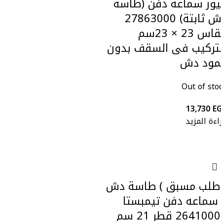
يور سماعة دفن (طاسة
دش ثابتة) 27863000
مقاس 23 × 23سم
تركيب فى السقف بدون
مود دش
Out of sto
13,730
E
اءة المزيد
 طلب مسبق ) طاسة دش
سماعه دفن تيمبستا
26410000 قطر 21 سم