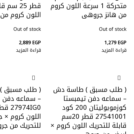
متحركة 1 سرعة اللون كروم
قطر 25 سم
من هانز جروهى
اللون كروم من
Out of stock
Out of stock
2,889
EGP
1,279
EGP
قراءة المزيد
قراءة المزيد
( طلب مسبق ) طاسة دش
( طلب مسبق )
– سماعه دفن تيمبستا
– سماعه دفن جر
كوزموبوليتان 200 كود
27541001 قطر 20سم
اللون كروم × ج
قابلة للتحريك اللون كروم ×
للتحريك من جر