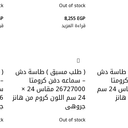
ck
Out of stock
GP
8,255
EGP
قراءة المزيد
قر
 طاسة دش
( طلب مسبق ) طاسة دش
(
رومتا
– سماعه دفن كرومتا
– 
26724000 مقاس 24 سم
26727000 مقاس 24 ×
هانز
24 سم اللون كروم من هانز
جروهى
ج
ck
Out of stock