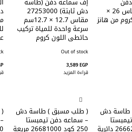
فن
إف سماعة دفن (طاسة
ال
26481000 مقاس 26 ×
دش ثابتة) 27253000
كروم من هانز
مقاس 12.7 × 12.7سم
سرعة واحدة للمياة تركيب
لل
حائطى اللون كروم
ع
ck
Out of stock
GP
3,589
EGP
قراءة المزيد
قر
 طاسة دش
( طلب مسبق ) طاسة دش
(
يمبستا
– سماعه دفن تيمبستا
– 
250 كود 26662000 دائرية
250 كود 26681000 مربعة