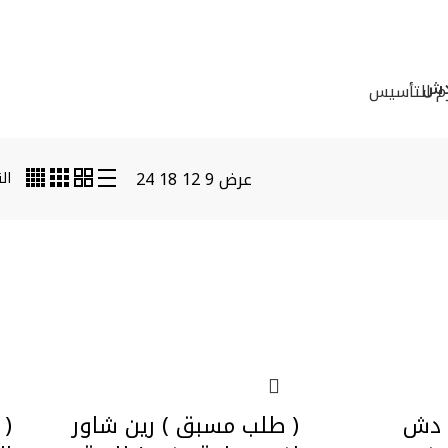
دش
زم التأسيس
عرض
9
12
18
24
 دش
( طلب مسبق ) رين شاور
( 