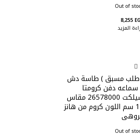
Out of sto
8,255
E
اءة المزيد
 طلب مسبق ) طاسة دش
سماعه دفن كرومتا
سيلكت 26578000 مقاس
16 سم اللون كروم من هانز
روهى
Out of sto