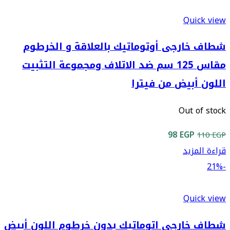
449 EGP.
460 EGP.
Quick view
شطاف خارجى أوتوماتيك بالعلاقة و الخرطوم
مقاس 125 سم ضد الاتلاف ومجموعة التثبيت
اللون أبيض من فيترا
Out of stock
السعر
السعر
98
EGP
110
EGP
الأصلي
الحالي
قراءة المزيد
هو:
هو:
-21%
98 EGP.
110 EGP.
Quick view
شطاف خارجى اتوماتيك بدون خرطوم اللون أبيض