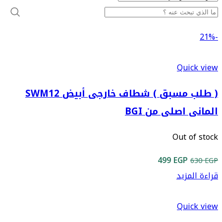
-21%
Quick view
( طلب مسبق ) شطاف خارجى أبيض SWM12
المانى اصلى من BGI
Out of stock
السعر
السعر
499
EGP
630
EGP
الأصلي
الحالي
قراءة المزيد
هو:
هو:
499 EGP.
630 EGP.
Quick view