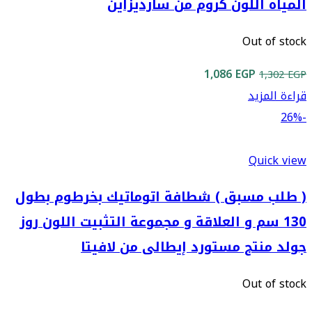
المياه اللون كروم من سارديزاين
Out of stock
السعر
السعر
1,086
EGP
1,302
EGP
الأصلي
الحالي
قراءة المزيد
هو:
هو:
-26%
1,086 EGP.
1,302 EGP.
Quick view
( طلب مسبق ) شطافة اتوماتيك بخرطوم بطول
130 سم و العلاقة و مجموعة التثبيت اللون روز
جولد منتج مستورد إيطالى من لافيتا
Out of stock