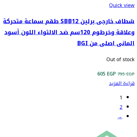
Quick view
شطاف خارجى برلين SBB12 طقم سماعة متحركة
وعلاقة وخرطوم 120سم ضد الالتواء اللون أسود
المانى اصلى من BGI
Out of stock
السعر
السعر
605
EGP
795
EGP
الأصلي
الحالي
قراءة المزيد
هو:
هو:
1
605 EGP.
795 EGP.
2
→