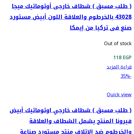
( طلب مسبق ) شطاف خارجى أوتوماتيك ميجا
43028 بالخرطوم والعلاقة اللون أبيض مستورد
صنع فى تركيا من إيمكا
Out of stock
118
EGP
قراءة المزيد
-35%
Quick view
( طلب مسبق ) شطاف خارجي اوتوماتيك أبيض
فيرونا المنتج يشمل الشطاف والعلاقة
والخرطوم ضد الاتلاف منتج مستورد صناعة