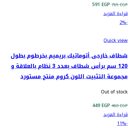
السعر
السعر
591
EGP
765
EGP
الأصلي
الحالي
قراءة المزيد
هو:
هو:
-2%
591 EGP.
765 EGP.
Quick view
شطاف خارجى أتوماتيك بريميم بخرطوم بطول
120 سم برأس شطاف بعدد 3 نظام بالعلاقة و
مجموعة التثبيت اللون كروم منتج مستورد
Out of stock
السعر
السعر
449
EGP
460
EGP
الأصلي
الحالي
قراءة المزيد
هو:
هو:
-11%