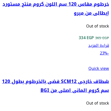
خرطوم مقاس 120 سم اللون كروم منتج مستورد
إيطالى من ميرو
Out of stock
السعر
السعر
334
EGP
365
EGP
الأصلي
الحالي
قراءة المزيد
هو:
هو:
-23%
334 EGP.
365 EGP.
Quick view
شطاف خارجى SCM12 فضى بالخرطوم بطول 120
سم كروم المانى اصلى من BGI
Out of stock