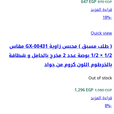
السعر
السعر
647
EGP
870
EGP
الأصلي
الحالي
قراءة المزيد
هو:
هو:
-18%
647 EGP.
870 EGP.
Quick view
( طلب مسبق ) محبس زاوية GX-00431 مقاس
1/2 × 1/2 بوصة عدد 2 مخرج بالحامل و شطافة
بالخرطوم اللون كروم من جواد
Out of stock
السعر
السعر
1,296
EGP
1,580
EGP
الأصلي
الحالي
قراءة المزيد
هو:
هو:
-8%
1,296 EGP.
1,580 EGP.