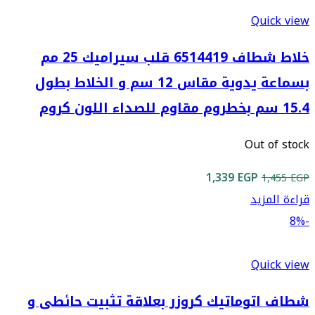
Quick view
خلاط شطاف 6514419 قلب سيراميك 25 مم
بسماعة يدوية مقاس 12 سم و الخلاط بطول
15.4 سم بخطروم مقاوم للصداء اللون كروم
Out of stock
السعر
السعر
1,339
EGP
1,455
EGP
الأصلي
الحالي
قراءة المزيد
هو:
هو:
-8%
1,339 EGP.
1,455 EGP.
Quick view
شطاف اتوماتيك كروزر بعلاقة تثبيت حائطى و