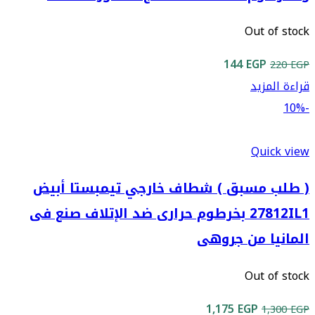
Out of stock
السعر
السعر
144
EGP
220
EGP
الأصلي
الحالي
قراءة المزيد
هو:
هو:
-10%
144 EGP.
220 EGP.
Quick view
( طلب مسبق ) شطاف خارجي تيمبستا أبيض
27812IL1 بخرطوم حرارى ضد الإتلاف صنع فى
المانيا من جروهى
Out of stock
السعر
السعر
1,175
EGP
1,300
EGP