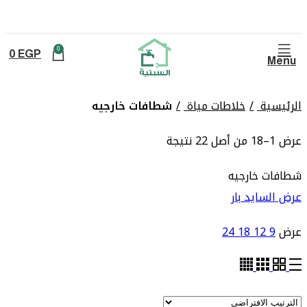
0
0
EGP
Menu
الرئيسية
خلاطات مياة
شطافات خارجيه
عرض 1–18 من أصل 22 نتيجة
شطافات خارجيه
عرض السايد بار
عرض
9
12
18
24