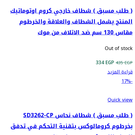
( طلب مسبق ) شطاف خارجي كروم اوتوماتيك
المنتج يشمل الشطاف والعلاقة والخرطوم
مقاس 130 سم ضد الاتلاف من موك
Out of stock
السعر
السعر
334
EGP
435
EGP
الأصلي
الحالي
قراءة المزيد
هو:
هو:
-17%
334 EGP.
435 EGP.
Quick view
( طلب مسبق ) شطاف نحاس SD3262-CP
بخرطوم كرومالوكس بتقنية التحكم في تدفق