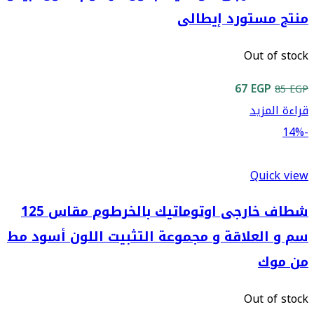
منتج مستورد إيطالى
Out of stock
السعر
السعر
67
EGP
85
EGP
الأصلي
الحالي
قراءة المزيد
هو:
هو:
-14%
67 EGP.
85 EGP.
Quick view
شطاف خارجى اوتوماتيك بالخرطوم مقاس 125
سم و العلاقة و مجموعة التثبيت اللون أسود مط
من موك
Out of stock