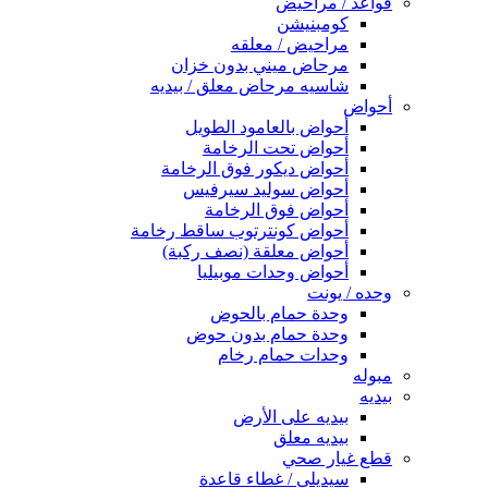
قواعد / مراحيض
كومبنيشن
مراحيض / معلقه
مرحاض ميني بدون خزان
شاسيه مرحاض معلق / بيديه
أحواض
أحواض بالعامود الطويل
أحواض تحت الرخامة
أحواض ديكور فوق الرخامة
أحواض سوليد سيرفيس
أحواض فوق الرخامة
أحواض كونترتوب ساقط رخامة
أحواض معلقة (نصف ركبة)
أحواض وحدات موبيليا
وحده / يونت
وحدة حمام بالحوض
وحدة حمام بدون حوض
وحدات حمام رخام
مبوله
بيديه
بيديه على الأرض
بيديه معلق
قطع غيار صحي
سيديلى / غطاء قاعدة