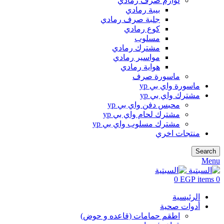
لوازم صرف رمادي
بيبة رمادي
جلبة صرف رمادي
كوع رمادي
مسلوب
مشترك رمادي
مواسير رمادي
هواية رمادي
ماسورة صرف
ماسورة واي بي yp
مشترك واي بي yp
محبس دفن واي بي yp
مشترك لحام واي بي yp
مشترك مسلوب واي بي yp
منتجات اخري
Search
Menu
0
EGP
items
0
الرئيسية
أدوات صحية
اطقم حمامات (قاعده و حوض)