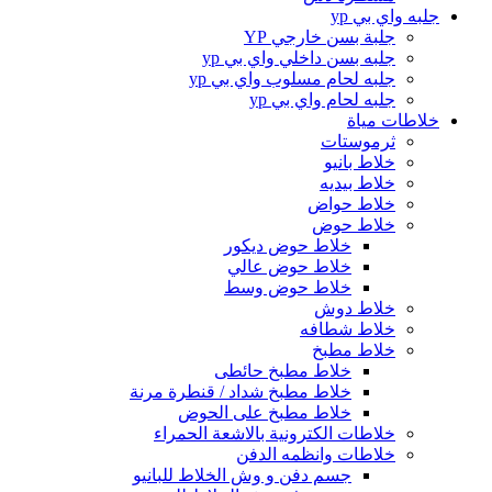
جلبه واي بي yp
جلبة بسن خارجي YP
جلبه بسن داخلي واي بي yp
جلبه لحام مسلوب واي بي yp
جلبه لحام واي بي yp
خلاطات مياة
ثرموستات
خلاط بانيو
خلاط بيديه
خلاط حواض
خلاط حوض
خلاط حوض ديكور
خلاط حوض عالي
خلاط حوض وسط
خلاط دوش
خلاط شطافه
خلاط مطبخ
خلاط مطبخ حائطى
خلاط مطبخ شداد / قنطرة مرنة
خلاط مطبخ على الحوض
خلاطات الكترونية بالاشعة الحمراء
خلاطات وانظمه الدفن
جسم دفن و وش الخلاط للبانيو