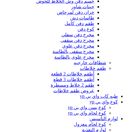
جسم دفن وش الخلاط للحوض
جيتات شاور
خزان دفن لمرحاض
طاسات دش
طقم دفن كامل
كوع دفن
مخرج دفن سفلي
مخرج دفن سقفى
مخرج دفن علوي
مخرج سقفى بالطاسة
مخرج علوى بالطاسة
شطافات خارجيه
طقم خلاطات
أطقم خلاطات 2 قطعة
أطقم خلاطات 3 قطع
طقم 2 خلاط ومسطرة
عروض طقم خلاطات
طبه كاب واي بي yp
كوع واي بي yp
كوع بسن واي بي yp
كوع لحام واي بي yp
لوازم التأسيس
كوع لحام معزول
لوازم التغذية