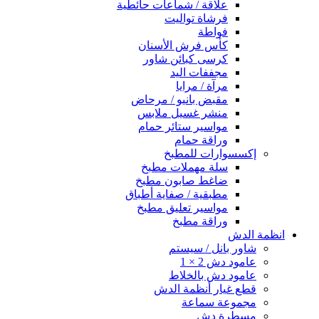
علاقة / شماعات حائطية
فرشاة تواليت
فواطة
كأس فرش الأسنان
كرسى كبائن شاور
مجففات اليد
مرآة / مرايا
مقبض بانيو / مرحاض
منشر غسيل ملابس
مواسير ستائر حمام
وراقة حمام
إكسسوارات للمطبخ
سلة مهملات مطبخ
ضاغط صابون مطبخ
مطبقية / صفاية أطباق
مواسير تعليق مطبخ
وراقة مطبخ
انظمة الدش
شاور بانل / سيستم
عامود دش 2 × 1
عامود دش بالخلاط
قطع غيار أنظمة الدش
مجموعة سماعة
مسطرة دش