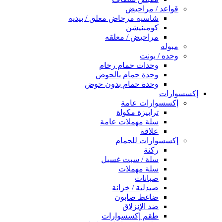
قواعد / مراحيض
شاسيه مرحاض معلق / بيديه
كومبنيشن
مراحيض / معلقه
مبوله
وحده / يونت
وحدات حمام رخام
وحدة حمام بالحوض
وحدة حمام بدون حوض
إكسسوارات
إكسسوارات عامة
ترابيزة مكواة
سلة مهملات عامة
علاقة
إكسسوارات للحمام
ركنة
سلة / سبت غسيل
سلة مهملات
صبانات
صيدلية / خزانة
ضاغط صابون
ضد الإنزلاق
طقم إكسسوارات