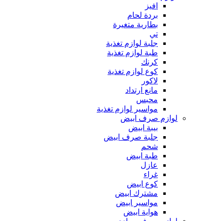
افيز
بردة لحام
بطارية متغيرة
تي
جلبة لوازم تغذية
طبة لوازم تغذية
كرنك
كوع لوازم تغذية
لاكور
مانع ارتداد
محبس
مواسير لوازم تغذية
لوازم صرف ابيض
بيبة ابيض
جلبة صرف ابيض
شحم
طبة ابيض
عازل
غراء
كوع ابيض
مشترك ابيض
مواسير ابيض
هواية ابيض