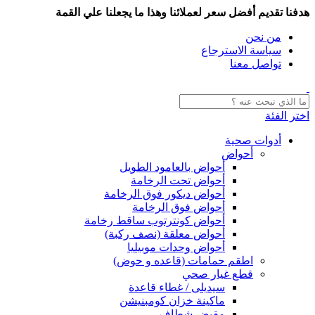
هدفنا تقديم أفضل سعر لعملائنا وهذا ما يجعلنا علي القمة
من نحن
سياسة الاسترجاع
تواصل معنا
اختر الفئة
أدوات صحية
أحواض
أحواض بالعامود الطويل
أحواض تحت الرخامة
أحواض ديكور فوق الرخامة
أحواض فوق الرخامة
أحواض كونترتوب ساقط رخامة
أحواض معلقة (نصف ركبة)
أحواض وحدات موبيليا
اطقم حمامات (قاعده و حوض)
قطع غيار صحي
سيديلى / غطاء قاعدة
ماكينة خزان كومبنيشن
مقبض شطاف