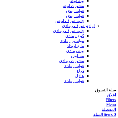
بيبة ابيض
مشترك ابيض
هواية ابيض
هواية ابيض
جلبة صرف ابيض
لوازم صرف رمادي
جلبة صرف رمادي
كوع رمادي
مواسير رمادي
مانع ارتداد
بيبة رمادي
مسلوب
مشترك رمادي
هواية رمادي
غراء
عازل
هواية رمادي
سلة التسوق
اغلاق
Filters
Menu
المفضلة
0
items
السلة