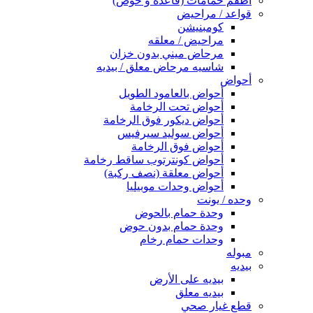
اطقم حمامات (قاعده و حوض)
قواعد / مراحيض
كومبنيشن
مراحيض / معلقه
مرحاض ميني بدون خزان
شاسيه مرحاض معلق / بيديه
أحواض
أحواض بالعامود الطويل
أحواض تحت الرخامة
أحواض ديكور فوق الرخامة
أحواض سوليد سيرفيس
أحواض فوق الرخامة
أحواض كونترتوب ساقط رخامة
أحواض معلقة (نصف ركبة)
أحواض وحدات موبيليا
وحده / يونت
وحدة حمام بالحوض
وحدة حمام بدون حوض
وحدات حمام رخام
مبوله
بيديه
بيديه على الأرض
بيديه معلق
قطع غيار صحي