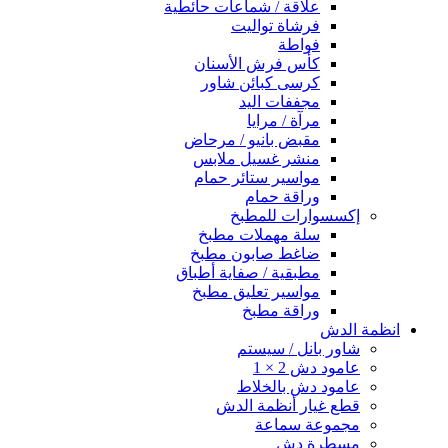
علاقة / شماعات حائطية
فرشاة تواليت
فواطة
كأس فرش الأسنان
كرسى كبائن شاور
مجففات اليد
مرآة / مرايا
مقبض بانيو / مرحاض
منشر غسيل ملابس
مواسير ستائر حمام
وراقة حمام
إكسسوارات للمطبخ
سلة مهملات مطبخ
ضاغط صابون مطبخ
مطبقية / صفاية أطباق
مواسير تعليق مطبخ
وراقة مطبخ
انظمة الدش
شاور بانل / سيستم
عامود دش 2 × 1
عامود دش بالخلاط
قطع غيار أنظمة الدش
مجموعة سماعة
مسطرة دش