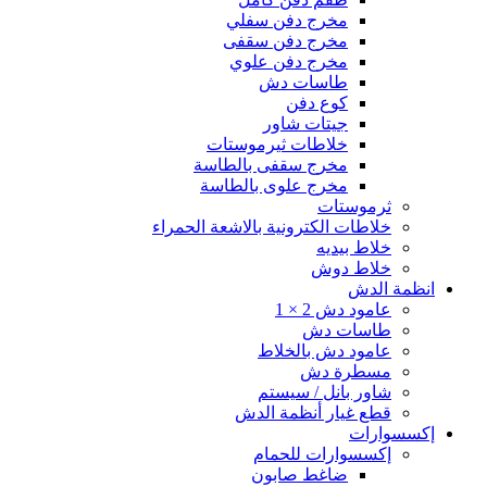
مخرج دفن سفلي
مخرج دفن سقفى
مخرج دفن علوي
طاسات دش
كوع دفن
جيتات شاور
خلاطات ثيرموستات
مخرج سقفى بالطاسة
مخرج علوى بالطاسة
ثرموستات
خلاطات الكترونية بالاشعة الحمراء
خلاط بيديه
خلاط دوش
انظمة الدش
عامود دش 2 × 1
طاسات دش
عامود دش بالخلاط
مسطرة دش
شاور بانل / سيستم
قطع غيار أنظمة الدش
إكسسوارات
إكسسوارات للحمام
ضاغط صابون