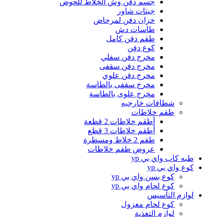
جسم دفن وش الخلاط للحوض
جيتات شاور
خزان دفن لمرحاض
طاسات دش
طقم دفن كامل
كوع دفن
مخرج دفن سفلي
مخرج دفن سقفى
مخرج دفن علوي
مخرج سقفى بالطاسة
مخرج علوى بالطاسة
شطافات خارجيه
طقم خلاطات
أطقم خلاطات 2 قطعة
أطقم خلاطات 3 قطع
طقم 2 خلاط ومسطرة
عروض طقم خلاطات
طبه كاب واي بي yp
كوع واي بي yp
كوع بسن واي بي yp
كوع لحام واي بي yp
لوازم التأسيس
كوع لحام معزول
لوازم التغذية