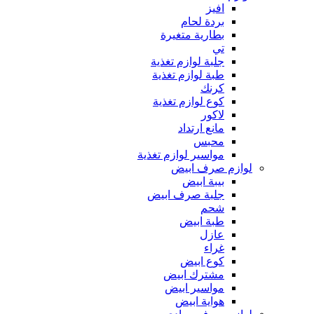
افيز
بردة لحام
بطارية متغيرة
تي
جلبة لوازم تغذية
طبة لوازم تغذية
كرنك
كوع لوازم تغذية
لاكور
مانع ارتداد
محبس
مواسير لوازم تغذية
لوازم صرف ابيض
بيبة ابيض
جلبة صرف ابيض
شحم
طبة ابيض
عازل
غراء
كوع ابيض
مشترك ابيض
مواسير ابيض
هواية ابيض