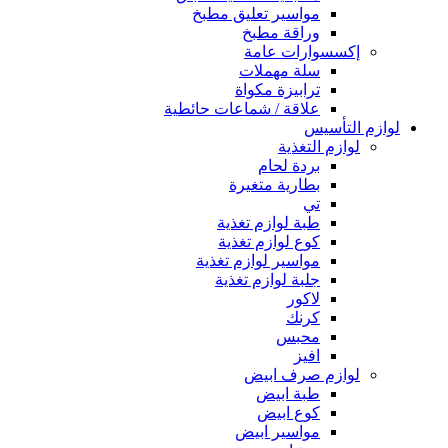
مواسير تعليق مطبخ
وراقة مطبخ
إكسسوارات عامة
سلة مهملات
ترابيزة مكواة
علاقة / شماعات حائطية
لوازم التأسيس
لوازم التغذية
بردة لحام
بطارية متغيرة
تي
طبة لوازم تغذية
كوع لوازم تغذية
مواسير لوازم تغذية
جلبة لوازم تغذية
لاكور
كرنك
محبس
افيز
لوازم صرف ابيض
طبة ابيض
كوع ابيض
مواسير ابيض