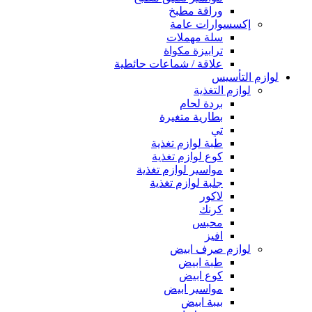
وراقة مطبخ
إكسسوارات عامة
سلة مهملات
ترابيزة مكواة
علاقة / شماعات حائطية
لوازم التأسيس
لوازم التغذية
بردة لحام
بطارية متغيرة
تي
طبة لوازم تغذية
كوع لوازم تغذية
مواسير لوازم تغذية
جلبة لوازم تغذية
لاكور
كرنك
محبس
افيز
لوازم صرف ابيض
طبة ابيض
كوع ابيض
مواسير ابيض
بيبة ابيض