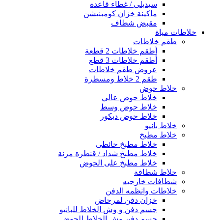
سيديلى / غطاء قاعدة
ماكينة خزان كومبنيشن
مقبض شطاف
خلاطات مياة
طقم خلاطات
أطقم خلاطات 2 قطعة
أطقم خلاطات 3 قطع
عروض طقم خلاطات
طقم 2 خلاط ومسطرة
خلاط حوض
خلاط حوض عالي
خلاط حوض وسط
خلاط حوض ديكور
خلاط بانيو
خلاط مطبخ
خلاط مطبخ حائطى
خلاط مطبخ شداد / قنطرة مرنة
خلاط مطبخ على الحوض
خلاط شطافة
شطافات خارجيه
خلاطات وانظمه الدفن
خزان دفن لمرحاض
جسم دفن و وش الخلاط للبانيو
جسم دفن وش الخلاط للحوض