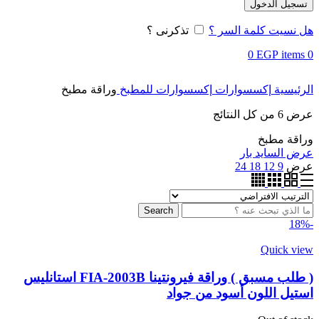
تسجيل الدخول
هل نسيت كلمة السر ؟
تذكرنى ؟
0
EGP
items
0
الرئيسية
إكسسوارات
إكسسوارات للمطبخ
وراقة مطبخ
عرض ⁦6⁩ من كل النتائج
وراقة مطبخ
عرض السايد بار
عرض
9
12
18
24
Search
-18%
Quick view
( طلب مسبق ) وراقة فيرونتينا FIA-2003B استانليس
استيل اللون أسود من جواد