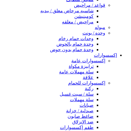
قواعد / مراحيض
شاسيه مرحاض معلق / بيديه
كومبنيشن
مراحيض / معلقه
مبوله
وحده / يونت
وحدات حمام رخام
وحدة حمام بالحوض
وحدة حمام بدون حوض
إكسسوارات
إكسسوارات عامة
ترابيزة مكواة
سلة مهملات عامة
علاقة
إكسسوارات للحمام
ركنة
سلة / سبت غسيل
سلة مهملات
صبانات
صيدلية / خزانة
ضاغط صابون
ضد الإنزلاق
طقم إكسسوارات