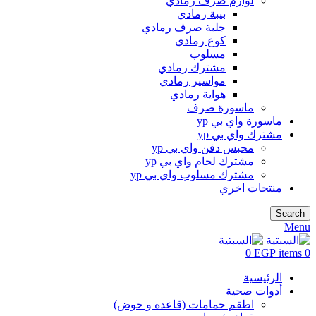
لوازم صرف رمادي
بيبة رمادي
جلبة صرف رمادي
كوع رمادي
مسلوب
مشترك رمادي
مواسير رمادي
هواية رمادي
ماسورة صرف
ماسورة واي بي yp
مشترك واي بي yp
محبس دفن واي بي yp
مشترك لحام واي بي yp
مشترك مسلوب واي بي yp
منتجات اخري
Search
Menu
0
EGP
items
0
الرئيسية
أدوات صحية
اطقم حمامات (قاعده و حوض)