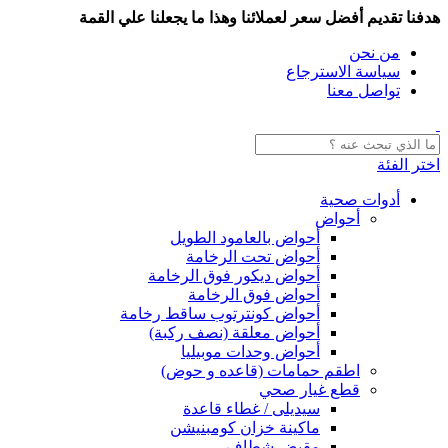
هدفنا تقديم أفضل سعر لعملائنا وهذا ما يجعلنا علي القمة
من نحن
سياسة الاسترجاع
تواصل معنا
اختر الفئة
أدوات صحية
أحواض
أحواض بالعامود الطويل
أحواض تحت الرخامة
أحواض ديكور فوق الرخامة
أحواض فوق الرخامة
أحواض كونترتوب ساقط رخامة
أحواض معلقة (نصف ركبة)
أحواض وحدات موبيليا
اطقم حمامات (قاعده و حوض)
قطع غيار صحي
سيديلى / غطاء قاعدة
ماكينة خزان كومبنيشن
مقبض شطاف