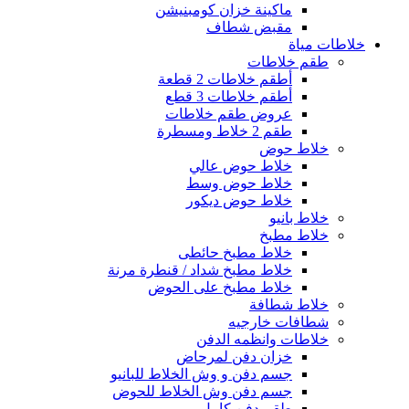
ماكينة خزان كومبنيشن
مقبض شطاف
خلاطات مياة
طقم خلاطات
أطقم خلاطات 2 قطعة
أطقم خلاطات 3 قطع
عروض طقم خلاطات
طقم 2 خلاط ومسطرة
خلاط حوض
خلاط حوض عالي
خلاط حوض وسط
خلاط حوض ديكور
خلاط بانيو
خلاط مطبخ
خلاط مطبخ حائطى
خلاط مطبخ شداد / قنطرة مرنة
خلاط مطبخ على الحوض
خلاط شطافة
شطافات خارجيه
خلاطات وانظمه الدفن
خزان دفن لمرحاض
جسم دفن و وش الخلاط للبانيو
جسم دفن وش الخلاط للحوض
طقم دفن كامل