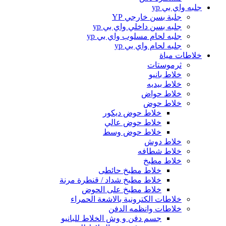
جلبه واي بي yp
جلبة بسن خارجي YP
جلبه بسن داخلي واي بي yp
جلبه لحام مسلوب واي بي yp
جلبه لحام واي بي yp
خلاطات مياة
ثرموستات
خلاط بانيو
خلاط بيديه
خلاط حواض
خلاط حوض
خلاط حوض ديكور
خلاط حوض عالي
خلاط حوض وسط
خلاط دوش
خلاط شطافه
خلاط مطبخ
خلاط مطبخ حائطى
خلاط مطبخ شداد / قنطرة مرنة
خلاط مطبخ على الحوض
خلاطات الكترونية بالاشعة الحمراء
خلاطات وانظمه الدفن
جسم دفن و وش الخلاط للبانيو