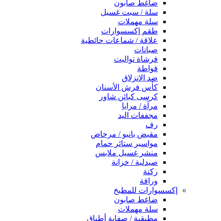
ضاغط صابون
سلة / سبت غسيل
سلة مهملات
طقم إكسسوارات
علاقة / شماعات حائطية
صبانات
فرشاة تواليت
فواطة
ضد الإنزلاق
كأس فرش الأسنان
كرسى كبائن شاور
مرآة / مرايا
مجففات اليد
رف
مقبض بانيو / مرحاض
مواسير ستائر حمام
منشر غسيل ملابس
صيدلية / خزانة
ركنة
وراقة
إكسسوارات للمطبخ
ضاغط صابون
سلة مهملات
مطبقية / صفاية أطباق