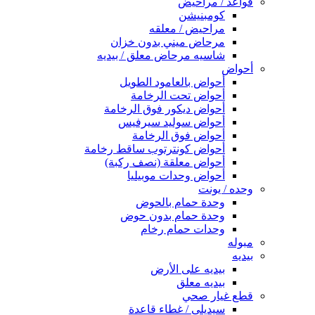
قواعد / مراحيض
كومبنيشن
مراحيض / معلقه
مرحاض ميني بدون خزان
شاسيه مرحاض معلق / بيديه
أحواض
أحواض بالعامود الطويل
أحواض تحت الرخامة
أحواض ديكور فوق الرخامة
أحواض سوليد سيرفيس
أحواض فوق الرخامة
أحواض كونترتوب ساقط رخامة
أحواض معلقة (نصف ركبة)
أحواض وحدات موبيليا
وحده / يونت
وحدة حمام بالحوض
وحدة حمام بدون حوض
وحدات حمام رخام
مبوله
بيديه
بيديه على الأرض
بيديه معلق
قطع غيار صحي
سيديلى / غطاء قاعدة