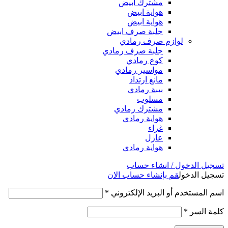
مشترك ابيض
هواية ابيض
هواية ابيض
جلبة صرف ابيض
لوازم صرف رمادي
جلبة صرف رمادي
كوع رمادي
مواسير رمادي
مانع ارتداد
بيبة رمادي
مسلوب
مشترك رمادي
هواية رمادي
غراء
عازل
هواية رمادي
تسجيل الدخول / انشاء حساب
تسجيل الدخول
قم بإنشاء حساب الان
اسم المستخدم أو البريد الإلكتروني
*
كلمة السر
*