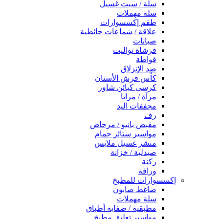
سلة / سبت غسيل
سلة مهملات
طقم إكسسوارات
علاقة / شماعات حائطية
صبانات
فرشاة تواليت
فواطة
ضد الإنزلاق
كأس فرش الأسنان
كرسى كبائن شاور
مرآة / مرايا
مجففات اليد
رف
مقبض بانيو / مرحاض
مواسير ستائر حمام
منشر غسيل ملابس
صيدلية / خزانة
ركنة
وراقة
إكسسوارات للمطبخ
ضاغط صابون
سلة مهملات
مطبقية / صفاية أطباق
مواسير تعليق مطبخ