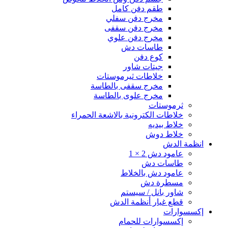
طقم دفن كامل
مخرج دفن سفلي
مخرج دفن سقفى
مخرج دفن علوي
طاسات دش
كوع دفن
جيتات شاور
خلاطات ثيرموستات
مخرج سقفى بالطاسة
مخرج علوى بالطاسة
ثرموستات
خلاطات الكترونية بالاشعة الحمراء
خلاط بيديه
خلاط دوش
انظمة الدش
عامود دش 2 × 1
طاسات دش
عامود دش بالخلاط
مسطرة دش
شاور بانل / سيستم
قطع غيار أنظمة الدش
إكسسوارات
إكسسوارات للحمام