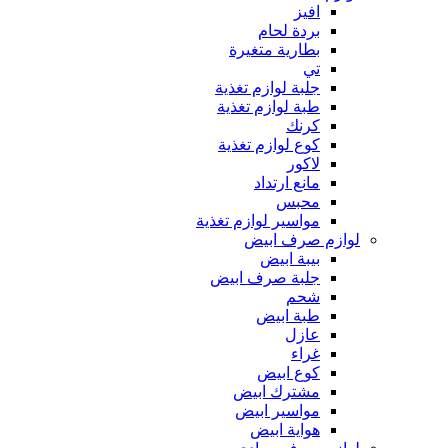
افيز
بردة لحام
بطارية متغيرة
تي
جلبة لوازم تغذية
طبة لوازم تغذية
كرنك
كوع لوازم تغذية
لاكور
مانع ارتداد
محبس
مواسير لوازم تغذية
لوازم صرف ابيض
بيبة ابيض
جلبة صرف ابيض
شحم
طبة ابيض
عازل
غراء
كوع ابيض
مشترك ابيض
مواسير ابيض
هواية ابيض