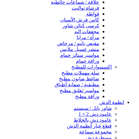
علاقة / شماعات حائطية
فرشاة تواليت
فواطة
كأس فرش الأسنان
كرسى كبائن شاور
مجففات اليد
مرآة / مرايا
مقبض بانيو / مرحاض
منشر غسيل ملابس
مواسير ستائر حمام
وراقة حمام
إكسسوارات للمطبخ
سلة مهملات مطبخ
ضاغط صابون مطبخ
مطبقية / صفاية أطباق
مواسير تعليق مطبخ
وراقة مطبخ
انظمة الدش
شاور بانل / سيستم
عامود دش 2 × 1
عامود دش بالخلاط
قطع غيار أنظمة الدش
مجموعة سماعة
مسطرة دش