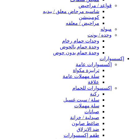
قواعد / مراحيض
شاسيه مرحاض معلق / بيديه
كومبنيشن
مراحيض / معلقه
مبوله
وحده / يونت
وحدات حمام رخام
وحدة حمام بالحوض
وحدة حمام بدون حوض
إكسسوارات
إكسسوارات عامة
ترابيزة مكواة
سلة مهملات عامة
علاقة
إكسسوارات للحمام
ركنة
سلة / سبت غسيل
سلة مهملات
صبانات
صيدلية / خزانة
ضاغط صابون
ضد الإنزلاق
طقم إكسسوارات