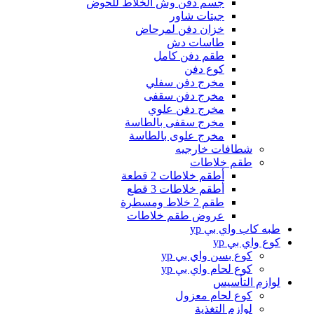
جسم دفن وش الخلاط للحوض
جيتات شاور
خزان دفن لمرحاض
طاسات دش
طقم دفن كامل
كوع دفن
مخرج دفن سفلي
مخرج دفن سقفى
مخرج دفن علوي
مخرج سقفى بالطاسة
مخرج علوى بالطاسة
شطافات خارجيه
طقم خلاطات
أطقم خلاطات 2 قطعة
أطقم خلاطات 3 قطع
طقم 2 خلاط ومسطرة
عروض طقم خلاطات
طبه كاب واي بي yp
كوع واي بي yp
كوع بسن واي بي yp
كوع لحام واي بي yp
لوازم التأسيس
كوع لحام معزول
لوازم التغذية