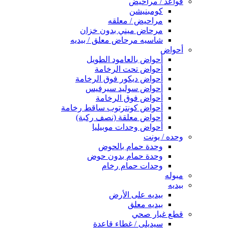
قواعد / مراحيض
كومبنيشن
مراحيض / معلقه
مرحاض ميني بدون خزان
شاسيه مرحاض معلق / بيديه
أحواض
أحواض بالعامود الطويل
أحواض تحت الرخامة
أحواض ديكور فوق الرخامة
أحواض سوليد سيرفيس
أحواض فوق الرخامة
أحواض كونترتوب ساقط رخامة
أحواض معلقة (نصف ركبة)
أحواض وحدات موبيليا
وحده / يونت
وحدة حمام بالحوض
وحدة حمام بدون حوض
وحدات حمام رخام
مبوله
بيديه
بيديه على الأرض
بيديه معلق
قطع غيار صحي
سيديلى / غطاء قاعدة