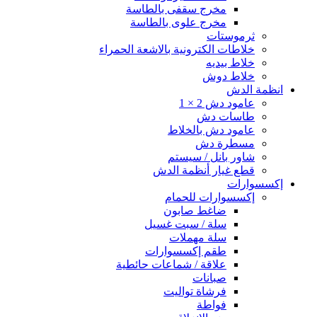
مخرج سقفى بالطاسة
مخرج علوى بالطاسة
ثرموستات
خلاطات الكترونية بالاشعة الحمراء
خلاط بيديه
خلاط دوش
انظمة الدش
عامود دش 2 × 1
طاسات دش
عامود دش بالخلاط
مسطرة دش
شاور بانل / سيستم
قطع غيار أنظمة الدش
إكسسوارات
إكسسوارات للحمام
ضاغط صابون
سلة / سبت غسيل
سلة مهملات
طقم إكسسوارات
علاقة / شماعات حائطية
صبانات
فرشاة تواليت
فواطة