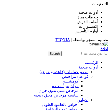
التصنيفات
أدوات صحية
خلاطات مياة
أنظمة الدوش
إكسسوارات
لوازم التأسيس
تصميم المتجر بواسطة |
TIQNIA
اغلاق
Search
الرئيسية
أدوات صحية
اطقم حمامات (قاعده و حوض)
قواعد / مراحيض
كومبنيشن
مراحيض / معلقه
مرحاض ميني بدون خزان
شاسيه مرحاض معلق / بيديه
أحواض
أحواض بالعامود الطويل
أحواض تحت الرخامة