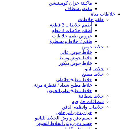
ماكينة خزان كومبنيشن
مقبض شطاف
خلاطات مياة
طقم خلاطات
أطقم خلاطات 2 قطعة
أطقم خلاطات 3 قطع
عروض طقم خلاطات
طقم 2 خلاط ومسطرة
خلاط حوض
خلاط حوض عالي
خلاط حوض وسط
خلاط حوض ديكور
خلاط بانيو
خلاط مطبخ
خلاط مطبخ حائطى
خلاط مطبخ شداد / قنطرة مرنة
خلاط مطبخ على الحوض
خلاط شطافة
شطافات خارجيه
خلاطات وانظمه الدفن
خزان دفن لمرحاض
جسم دفن و وش الخلاط للبانيو
جسم دفن وش الخلاط للحوض
طقم دفن كامل