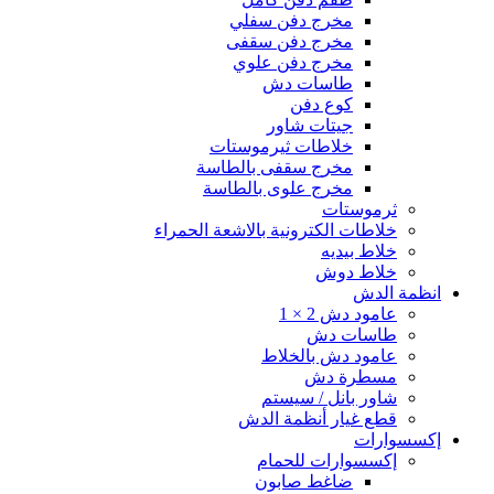
مخرج دفن سفلي
مخرج دفن سقفى
مخرج دفن علوي
طاسات دش
كوع دفن
جيتات شاور
خلاطات ثيرموستات
مخرج سقفى بالطاسة
مخرج علوى بالطاسة
ثرموستات
خلاطات الكترونية بالاشعة الحمراء
خلاط بيديه
خلاط دوش
انظمة الدش
عامود دش 2 × 1
طاسات دش
عامود دش بالخلاط
مسطرة دش
شاور بانل / سيستم
قطع غيار أنظمة الدش
إكسسوارات
إكسسوارات للحمام
ضاغط صابون