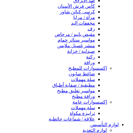
ضد الإنزلاق
كأس فرش الأسنان
كرسى كبائن شاور
مرآة / مرايا
مجففات اليد
رف
مقبض بانيو / مرحاض
مواسير ستائر حمام
منشر غسيل ملابس
صيدلية / خزانة
ركنة
وراقة
إكسسوارات للمطبخ
ضاغط صابون
سلة مهملات
مطبقية / صفاية أطباق
مواسير تعليق مطبخ
وراقة مطبخ
إكسسوارات عامة
سلة مهملات
ترابيزة مكواة
علاقة / شماعات حائطية
لوازم التأسيس
لوازم التغذية