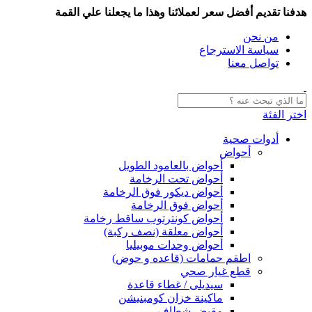
هدفنا تقديم أفضل سعر لعملائنا وهذا ما يجعلنا علي القمة
من نحن
سياسة الاسترجاع
تواصل معنا
اختر الفئة
أدوات صحية
أحواض
أحواض بالعامود الطويل
أحواض تحت الرخامة
أحواض ديكور فوق الرخامة
أحواض فوق الرخامة
أحواض كونترتوب ساقط رخامة
أحواض معلقة (نصف ركبة)
أحواض وحدات موبيليا
اطقم حمامات (قاعده و حوض)
قطع غيار صحي
سيديلى / غطاء قاعدة
ماكينة خزان كومبنيشن
مقبض شطاف