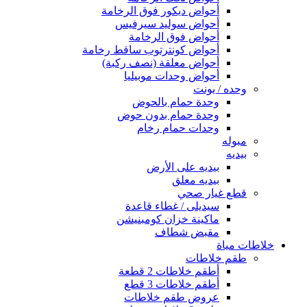
أحواض ديكور فوق الرخامة
أحواض سوليد سيرفيس
أحواض فوق الرخامة
أحواض كونترتوب ساقط رخامة
أحواض معلقة (نصف ركبة)
أحواض وحدات موبيليا
وحده / يونت
وحدة حمام بالحوض
وحدة حمام بدون حوض
وحدات حمام رخام
مبوله
بيديه
بيديه على الأرض
بيديه معلق
قطع غيار صحي
سيديلى / غطاء قاعدة
ماكينة خزان كومبنيشن
مقبض شطاف
خلاطات مياة
طقم خلاطات
أطقم خلاطات 2 قطعة
أطقم خلاطات 3 قطع
عروض طقم خلاطات