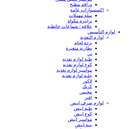
وراقة مطبخ
إكسسوارات عامة
سلة مهملات
ترابيزة مكواة
علاقة / شماعات حائطية
لوازم التأسيس
لوازم التغذية
بردة لحام
بطارية متغيرة
تي
طبة لوازم تغذية
كوع لوازم تغذية
مواسير لوازم تغذية
جلبة لوازم تغذية
لاكور
كرنك
محبس
افيز
لوازم صرف ابيض
طبة ابيض
كوع ابيض
مواسير ابيض
بيبة ابيض