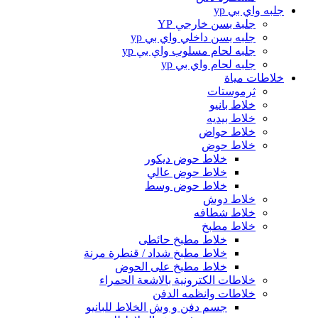
جلبه واي بي yp
جلبة بسن خارجي YP
جلبه بسن داخلي واي بي yp
جلبه لحام مسلوب واي بي yp
جلبه لحام واي بي yp
خلاطات مياة
ثرموستات
خلاط بانيو
خلاط بيديه
خلاط حواض
خلاط حوض
خلاط حوض ديكور
خلاط حوض عالي
خلاط حوض وسط
خلاط دوش
خلاط شطافه
خلاط مطبخ
خلاط مطبخ حائطى
خلاط مطبخ شداد / قنطرة مرنة
خلاط مطبخ على الحوض
خلاطات الكترونية بالاشعة الحمراء
خلاطات وانظمه الدفن
جسم دفن و وش الخلاط للبانيو