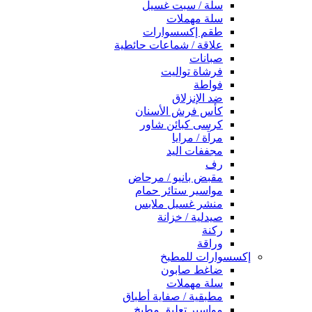
سلة / سبت غسيل
سلة مهملات
طقم إكسسوارات
علاقة / شماعات حائطية
صبانات
فرشاة تواليت
فواطة
ضد الإنزلاق
كأس فرش الأسنان
كرسى كبائن شاور
مرآة / مرايا
مجففات اليد
رف
مقبض بانيو / مرحاض
مواسير ستائر حمام
منشر غسيل ملابس
صيدلية / خزانة
ركنة
وراقة
إكسسوارات للمطبخ
ضاغط صابون
سلة مهملات
مطبقية / صفاية أطباق
مواسير تعليق مطبخ