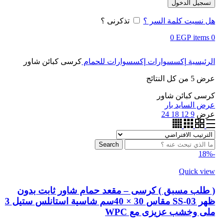
تسجيل الدخول
هل نسيت كلمة السر ؟
تذكرنى ؟
0
EGP
items
0
الرئيسية
إكسسوارات
إكسسوارات للحمام
كرسى كبائن شاور
عرض ⁦5⁩ من كل النتائج
كرسى كبائن شاور
عرض السايد بار
عرض
9
12
18
24
Search
-18%
Quick view
( طلب مسبق ) كرسى – مقعد حمام شاور ثابت بدون
ظهر SS-03 مقاس 30 × 40سم شاسية استانلس ستيل 3
ملى وخشب عزيزى مع WPC