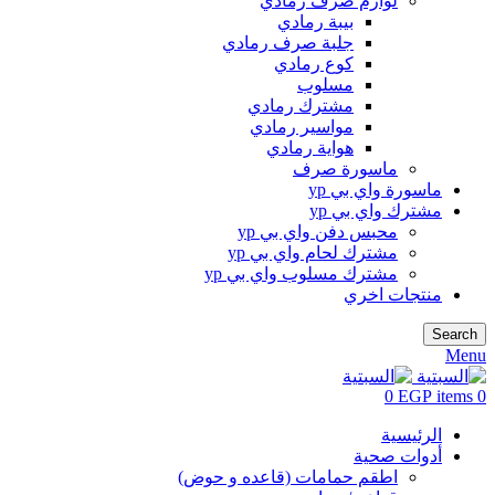
لوازم صرف رمادي
بيبة رمادي
جلبة صرف رمادي
كوع رمادي
مسلوب
مشترك رمادي
مواسير رمادي
هواية رمادي
ماسورة صرف
ماسورة واي بي yp
مشترك واي بي yp
محبس دفن واي بي yp
مشترك لحام واي بي yp
مشترك مسلوب واي بي yp
منتجات اخري
Search
Menu
0
EGP
items
0
الرئيسية
أدوات صحية
اطقم حمامات (قاعده و حوض)