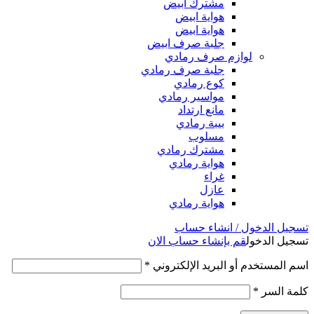
مشترك ابيض
هواية ابيض
هواية ابيض
جلبة صرف ابيض
لوازم صرف رمادي
جلبة صرف رمادي
كوع رمادي
مواسير رمادي
مانع ارتداد
بيبة رمادي
مسلوب
مشترك رمادي
هواية رمادي
غراء
عازل
هواية رمادي
تسجيل الدخول / انشاء حساب
تسجيل الدخول
قم بإنشاء حساب الان
اسم المستخدم أو البريد الإلكتروني
*
كلمة السر
*