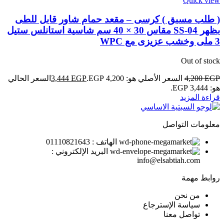
Quick view
( طلب مسبق ) كرسى – مقعد حمام شاور قابل للطى
بظهر SS-04 مقاس 30 × 40 سم شاسية استانلس ستيل
3 ملى وخشب عزيزى مع WPC
Out of stock
EGP
4,200
السعر الأصلي هو: 4,200 EGP.
EGP
3,444
السعر الحالي
هو: 3,444 EGP.
قراءة المزيد
معلومات التواصل
الهاتف : 01110821643
البريد الإلكتروني :
info@elsabtiah.com
روابط مهمة
من نحن
سياسة الإسترجاع
تواصل معنا