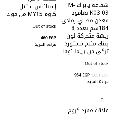
شماعة يابراك M-
إستانلس ستيل
K03-03 بعامود
كروم MY15 من موك
معدن مطلي رمادى
Out of stock
184سم بعدد 8
ريشة متحركة لون
460
EGP
بينك منتج مستورد
قراءة المزيد
تركى من بريما نوفا
Out of stock
954
EGP
1,051
EGP
قراءة المزيد
علاقة مفرد كروم