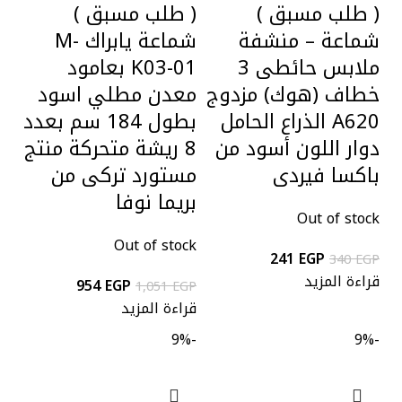
( طلب مسبق )
( طلب مسبق )
شماعة – منشفة
شماعة يابراك M-
ملابس حائطى 3
K03-01 بعامود
خطاف (هوك) مزدوج
معدن مطلي اسود
A620 الذراع الحامل
بطول 184 سم بعدد
دوار اللون أسود من
8 ريشة متحركة منتج
باكسا فيردى
مستورد تركى من
بريما نوفا
Out of stock
Out of stock
241
EGP
340
EGP
قراءة المزيد
954
EGP
1,051
EGP
قراءة المزيد
-9%
-9%