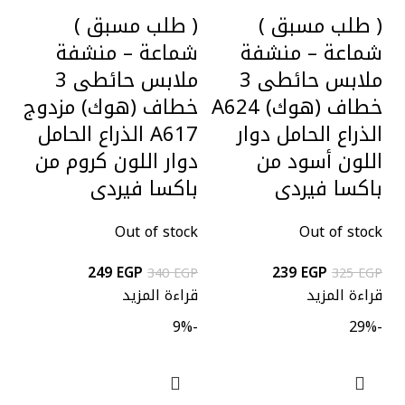
( طلب مسبق )
( طلب مسبق )
شماعة – منشفة
شماعة – منشفة
ملابس حائطى 3
ملابس حائطى 3
خطاف (هوك) A624
خطاف (هوك) مزدوج
الذراع الحامل دوار
A617 الذراع الحامل
اللون أسود من
دوار اللون كروم من
باكسا فيردى
باكسا فيردى
Out of stock
Out of stock
249
EGP
239
EGP
340
EGP
325
EGP
قراءة المزيد
قراءة المزيد
-9%
-29%