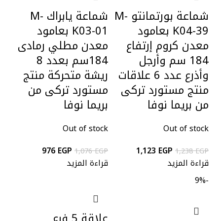
شماعة بورتمانتو M-
شماعة يابراك M-
K04-39 بعامود
K03-01 بعامود
معدن كروم إرتفاع
معدن مطلي رمادى
184 سم وأرجل
184سم بعدد 8
وأذرع عدد 6 علاقات
ريشة متحركة منتج
منتج مستورد تركى
مستورد تركى من
من بريما نوفا
بريما نوفا
Out of stock
Out of stock
976
EGP
1,123
EGP
1,076
EGP
1,238
EGP
قراءة المزيد
قراءة المزيد
-9%
علاقة 5 فرع