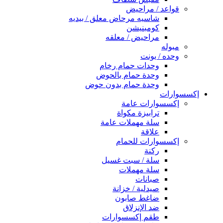
قواعد / مراحيض
شاسيه مرحاض معلق / بيديه
كومبنيشن
مراحيض / معلقه
مبوله
وحده / يونت
وحدات حمام رخام
وحدة حمام بالحوض
وحدة حمام بدون حوض
إكسسوارات
إكسسوارات عامة
ترابيزة مكواة
سلة مهملات عامة
علاقة
إكسسوارات للحمام
ركنة
سلة / سبت غسيل
سلة مهملات
صبانات
صيدلية / خزانة
ضاغط صابون
ضد الإنزلاق
طقم إكسسوارات