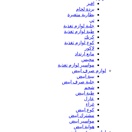
افيز
بردة لحام
بطارية متغيرة
تي
جلبة لوازم تغذية
طبة لوازم تغذية
كرنك
كوع لوازم تغذية
لاكور
مانع ارتداد
محبس
مواسير لوازم تغذية
لوازم صرف ابيض
بيبة ابيض
جلبة صرف ابيض
شحم
طبة ابيض
عازل
غراء
كوع ابيض
مشترك ابيض
مواسير ابيض
هواية ابيض