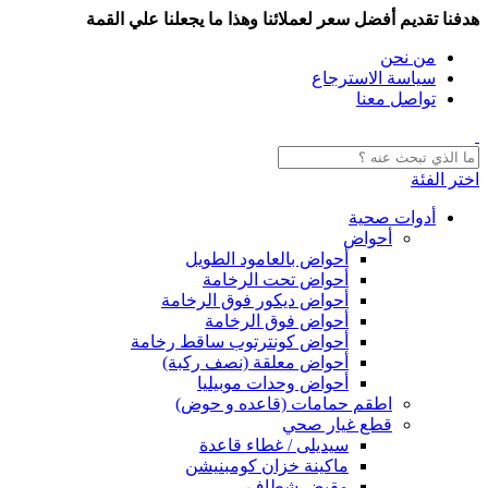
هدفنا تقديم أفضل سعر لعملائنا وهذا ما يجعلنا علي القمة
من نحن
سياسة الاسترجاع
تواصل معنا
اختر الفئة
أدوات صحية
أحواض
أحواض بالعامود الطويل
أحواض تحت الرخامة
أحواض ديكور فوق الرخامة
أحواض فوق الرخامة
أحواض كونترتوب ساقط رخامة
أحواض معلقة (نصف ركبة)
أحواض وحدات موبيليا
اطقم حمامات (قاعده و حوض)
قطع غيار صحي
سيديلى / غطاء قاعدة
ماكينة خزان كومبنيشن
مقبض شطاف