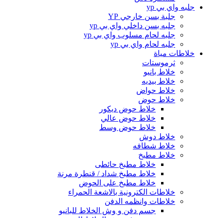
جلبه واي بي yp
جلبة بسن خارجي YP
جلبه بسن داخلي واي بي yp
جلبه لحام مسلوب واي بي yp
جلبه لحام واي بي yp
خلاطات مياة
ثرموستات
خلاط بانيو
خلاط بيديه
خلاط حواض
خلاط حوض
خلاط حوض ديكور
خلاط حوض عالي
خلاط حوض وسط
خلاط دوش
خلاط شطافه
خلاط مطبخ
خلاط مطبخ حائطى
خلاط مطبخ شداد / قنطرة مرنة
خلاط مطبخ على الحوض
خلاطات الكترونية بالاشعة الحمراء
خلاطات وانظمه الدفن
جسم دفن و وش الخلاط للبانيو