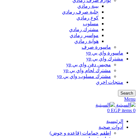
لوازم صرف رمادي
بيبة رمادي
جلبة صرف رمادي
كوع رمادي
مسلوب
مشترك رمادي
مواسير رمادي
هواية رمادي
ماسورة صرف
ماسورة واي بي yp
مشترك واي بي yp
محبس دفن واي بي yp
مشترك لحام واي بي yp
مشترك مسلوب واي بي yp
منتجات اخري
Search
Menu
0
EGP
items
0
الرئيسية
أدوات صحية
اطقم حمامات (قاعده و حوض)