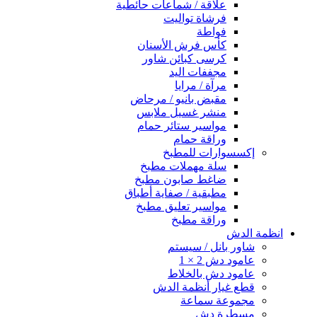
علاقة / شماعات حائطية
فرشاة تواليت
فواطة
كأس فرش الأسنان
كرسى كبائن شاور
مجففات اليد
مرآة / مرايا
مقبض بانيو / مرحاض
منشر غسيل ملابس
مواسير ستائر حمام
وراقة حمام
إكسسوارات للمطبخ
سلة مهملات مطبخ
ضاغط صابون مطبخ
مطبقية / صفاية أطباق
مواسير تعليق مطبخ
وراقة مطبخ
انظمة الدش
شاور بانل / سيستم
عامود دش 2 × 1
عامود دش بالخلاط
قطع غيار أنظمة الدش
مجموعة سماعة
مسطرة دش