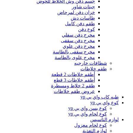
جسم دفن وش الخلاط للحوض
جيتات شاور
خزان دفن لمرحاض
طاسات دش
طقم دفن كامل
كوع دفن
مخرج دفن سفلي
مخرج دفن سقفى
مخرج دفن علوي
مخرج سقفى بالطاسة
مخرج علوى بالطاسة
شطافات خارجيه
طقم خلاطات
أطقم خلاطات 2 قطعة
أطقم خلاطات 3 قطع
طقم 2 خلاط ومسطرة
عروض طقم خلاطات
طبه كاب واي بي yp
كوع واي بي yp
كوع بسن واي بي yp
كوع لحام واي بي yp
لوازم التأسيس
كوع لحام معزول
لوازم التغذية