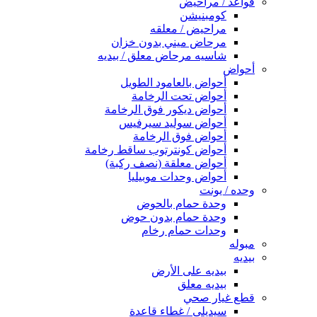
قواعد / مراحيض
كومبنيشن
مراحيض / معلقه
مرحاض ميني بدون خزان
شاسيه مرحاض معلق / بيديه
أحواض
أحواض بالعامود الطويل
أحواض تحت الرخامة
أحواض ديكور فوق الرخامة
أحواض سوليد سيرفيس
أحواض فوق الرخامة
أحواض كونترتوب ساقط رخامة
أحواض معلقة (نصف ركبة)
أحواض وحدات موبيليا
وحده / يونت
وحدة حمام بالحوض
وحدة حمام بدون حوض
وحدات حمام رخام
مبوله
بيديه
بيديه على الأرض
بيديه معلق
قطع غيار صحي
سيديلى / غطاء قاعدة