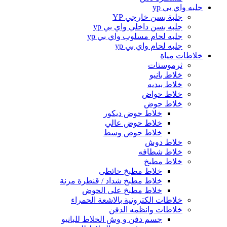
جلبه واي بي yp
جلبة بسن خارجي YP
جلبه بسن داخلي واي بي yp
جلبه لحام مسلوب واي بي yp
جلبه لحام واي بي yp
خلاطات مياة
ثرموستات
خلاط بانيو
خلاط بيديه
خلاط حواض
خلاط حوض
خلاط حوض ديكور
خلاط حوض عالي
خلاط حوض وسط
خلاط دوش
خلاط شطافه
خلاط مطبخ
خلاط مطبخ حائطى
خلاط مطبخ شداد / قنطرة مرنة
خلاط مطبخ على الحوض
خلاطات الكترونية بالاشعة الحمراء
خلاطات وانظمه الدفن
جسم دفن و وش الخلاط للبانيو