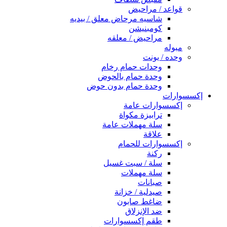
قواعد / مراحيض
شاسيه مرحاض معلق / بيديه
كومبنيشن
مراحيض / معلقه
مبوله
وحده / يونت
وحدات حمام رخام
وحدة حمام بالحوض
وحدة حمام بدون حوض
إكسسوارات
إكسسوارات عامة
ترابيزة مكواة
سلة مهملات عامة
علاقة
إكسسوارات للحمام
ركنة
سلة / سبت غسيل
سلة مهملات
صبانات
صيدلية / خزانة
ضاغط صابون
ضد الإنزلاق
طقم إكسسوارات