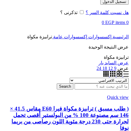
تسجيل الدخول
هل نسيت كلمة السر ؟
تذكرنى ؟
0
EGP
items
0
الرئيسية
إكسسوارات
إكسسوارات عامة
ترابيزة مكواة
عرض النتيجة الوحيدة
ترابيزة مكواة
عرض السايد بار
عرض
9
12
18
24
Search
Quick view
( طلب مسبق ) ترابيزة مكواة فيرا E60 مقاس 41.5 ×
146 سم مصنوعة 100 % من البولستير أقصى تحمل
لحرارة حتى 230 درجة مئوية اللون رصاصى من بريما
نوفا