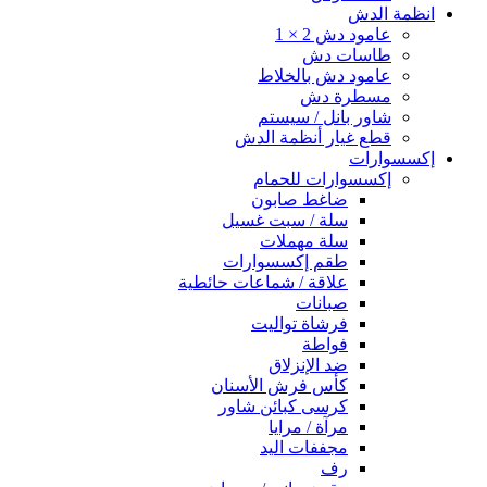
انظمة الدش
عامود دش 2 × 1
طاسات دش
عامود دش بالخلاط
مسطرة دش
شاور بانل / سيستم
قطع غيار أنظمة الدش
إكسسوارات
إكسسوارات للحمام
ضاغط صابون
سلة / سبت غسيل
سلة مهملات
طقم إكسسوارات
علاقة / شماعات حائطية
صبانات
فرشاة تواليت
فواطة
ضد الإنزلاق
كأس فرش الأسنان
كرسى كبائن شاور
مرآة / مرايا
مجففات اليد
رف