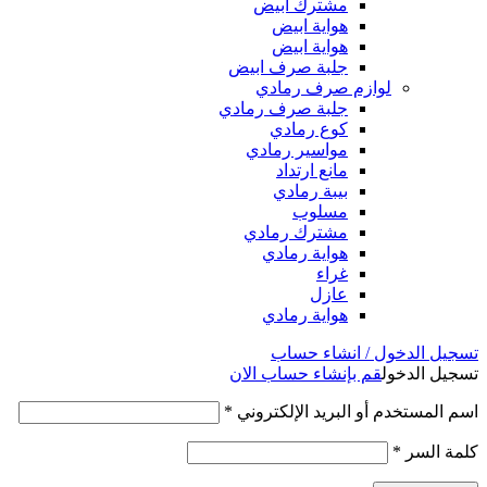
مشترك ابيض
هواية ابيض
هواية ابيض
جلبة صرف ابيض
لوازم صرف رمادي
جلبة صرف رمادي
كوع رمادي
مواسير رمادي
مانع ارتداد
بيبة رمادي
مسلوب
مشترك رمادي
هواية رمادي
غراء
عازل
هواية رمادي
تسجيل الدخول / انشاء حساب
تسجيل الدخول
قم بإنشاء حساب الان
اسم المستخدم أو البريد الإلكتروني
*
كلمة السر
*