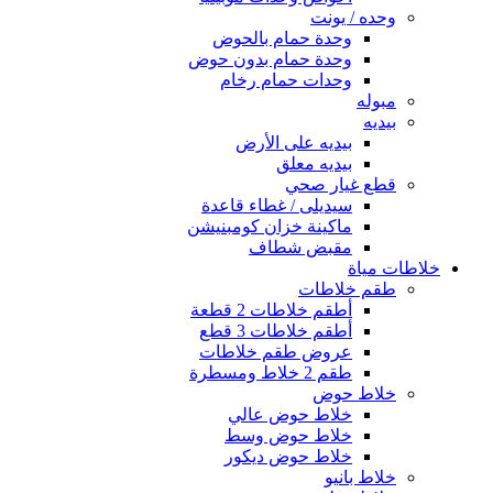
وحده / يونت
وحدة حمام بالحوض
وحدة حمام بدون حوض
وحدات حمام رخام
مبوله
بيديه
بيديه على الأرض
بيديه معلق
قطع غيار صحي
سيديلى / غطاء قاعدة
ماكينة خزان كومبنيشن
مقبض شطاف
خلاطات مياة
طقم خلاطات
أطقم خلاطات 2 قطعة
أطقم خلاطات 3 قطع
عروض طقم خلاطات
طقم 2 خلاط ومسطرة
خلاط حوض
خلاط حوض عالي
خلاط حوض وسط
خلاط حوض ديكور
خلاط بانيو