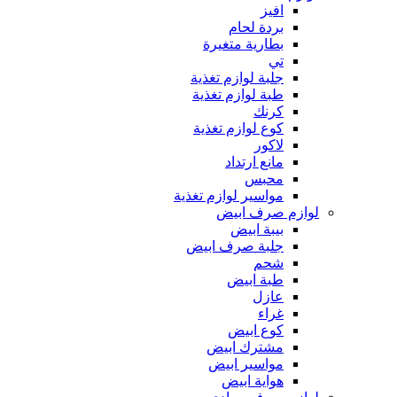
افيز
بردة لحام
بطارية متغيرة
تي
جلبة لوازم تغذية
طبة لوازم تغذية
كرنك
كوع لوازم تغذية
لاكور
مانع ارتداد
محبس
مواسير لوازم تغذية
لوازم صرف ابيض
بيبة ابيض
جلبة صرف ابيض
شحم
طبة ابيض
عازل
غراء
كوع ابيض
مشترك ابيض
مواسير ابيض
هواية ابيض