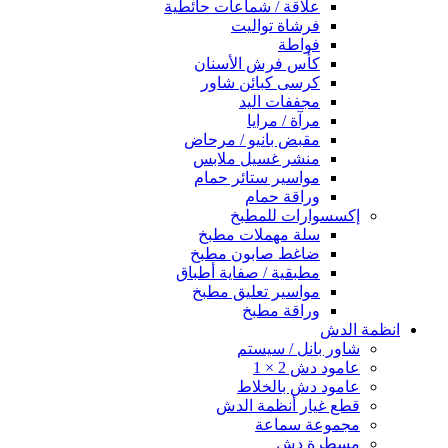
علاقة / شماعات حائطية
فرشاة تواليت
فواطة
كأس فرش الأسنان
كرسى كبائن شاور
مجففات اليد
مرآة / مرايا
مقبض بانيو / مرحاض
منشر غسيل ملابس
مواسير ستائر حمام
وراقة حمام
إكسسوارات للمطبخ
سلة مهملات مطبخ
ضاغط صابون مطبخ
مطبقية / صفاية أطباق
مواسير تعليق مطبخ
وراقة مطبخ
انظمة الدش
شاور بانل / سيستم
عامود دش 2 × 1
عامود دش بالخلاط
قطع غيار أنظمة الدش
مجموعة سماعة
مسطرة دش