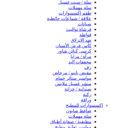
سلة / سبت غسيل
سلة مهملات
طقم إكسسوارات
علاقة / شماعات حائطية
صبانات
فرشاة تواليت
فواطة
ضد الإنزلاق
كأس فرش الأسنان
كرسى كبائن شاور
مرآة / مرايا
مجففات اليد
رف
مقبض بانيو / مرحاض
مواسير ستائر حمام
منشر غسيل ملابس
صيدلية / خزانة
ركنة
وراقة
إكسسوارات للمطبخ
ضاغط صابون
سلة مهملات
مطبقية / صفاية أطباق
مواسير تعليق مطبخ