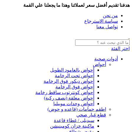
هدفنا تقديم أفضل سعر لعملائنا وهذا ما يجعلنا علي القمة
من نحن
سياسة الاسترجاع
تواصل معنا
اختر الفئة
أدوات صحية
أحواض
أحواض بالعامود الطويل
أحواض تحت الرخامة
أحواض ديكور فوق الرخامة
أحواض فوق الرخامة
أحواض كونترتوب ساقط رخامة
أحواض معلقة (نصف ركبة)
أحواض وحدات موبيليا
اطقم حمامات (قاعده و حوض)
قطع غيار صحي
سيديلى / غطاء قاعدة
ماكينة خزان كومبنيشن
مقبض شطاف