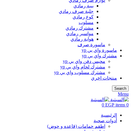
لوازم صرف رمادي
بيبة رمادي
جلبة صرف رمادي
كوع رمادي
مسلوب
مشترك رمادي
مواسير رمادي
هواية رمادي
ماسورة صرف
ماسورة واي بي yp
مشترك واي بي yp
محبس دفن واي بي yp
مشترك لحام واي بي yp
مشترك مسلوب واي بي yp
منتجات اخري
Search
Menu
0
EGP
items
0
الرئيسية
أدوات صحية
اطقم حمامات (قاعده و حوض)