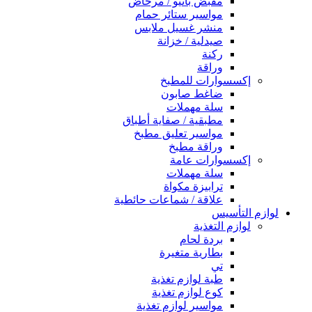
مقبض بانيو / مرحاض
مواسير ستائر حمام
منشر غسيل ملابس
صيدلية / خزانة
ركنة
وراقة
إكسسوارات للمطبخ
ضاغط صابون
سلة مهملات
مطبقية / صفاية أطباق
مواسير تعليق مطبخ
وراقة مطبخ
إكسسوارات عامة
سلة مهملات
ترابيزة مكواة
علاقة / شماعات حائطية
لوازم التأسيس
لوازم التغذية
بردة لحام
بطارية متغيرة
تي
طبة لوازم تغذية
كوع لوازم تغذية
مواسير لوازم تغذية