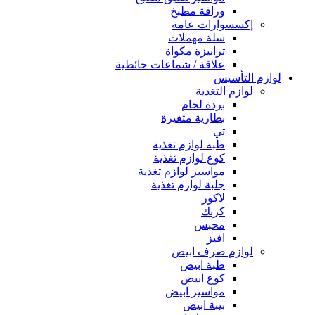
وراقة مطبخ
إكسسوارات عامة
سلة مهملات
ترابيزة مكواة
علاقة / شماعات حائطية
لوازم التأسيس
لوازم التغذية
بردة لحام
بطارية متغيرة
تي
طبة لوازم تغذية
كوع لوازم تغذية
مواسير لوازم تغذية
جلبة لوازم تغذية
لاكور
كرنك
محبس
افيز
لوازم صرف ابيض
طبة ابيض
كوع ابيض
مواسير ابيض
بيبة ابيض