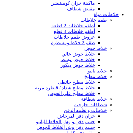
ماكينة خزان كومبنيشن
مقبض شطاف
خلاطات مياة
طقم خلاطات
أطقم خلاطات 2 قطعة
أطقم خلاطات 3 قطع
عروض طقم خلاطات
طقم 2 خلاط ومسطرة
خلاط حوض
خلاط حوض عالي
خلاط حوض وسط
خلاط حوض ديكور
خلاط بانيو
خلاط مطبخ
خلاط مطبخ حائطى
خلاط مطبخ شداد / قنطرة مرنة
خلاط مطبخ على الحوض
خلاط شطافة
شطافات خارجيه
خلاطات وانظمه الدفن
خزان دفن لمرحاض
جسم دفن و وش الخلاط للبانيو
جسم دفن وش الخلاط للحوض
طقم دفن كامل