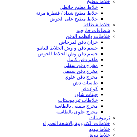
خلاط مطبخ
خلاط مطبخ حائطى
خلاط مطبخ شداد / قنطرة مرنة
خلاط مطبخ على الحوض
خلاط شطافة
شطافات خارجيه
خلاطات وانظمه الدفن
خزان دفن لمرحاض
جسم دفن و وش الخلاط للبانيو
جسم دفن وش الخلاط للحوض
طقم دفن كامل
مخرج دفن سفلي
مخرج دفن سقفى
مخرج دفن علوي
طاسات دش
كوع دفن
جيتات شاور
خلاطات ثيرموستات
مخرج سقفى بالطاسة
مخرج علوى بالطاسة
ثرموستات
خلاطات الكترونية بالاشعة الحمراء
خلاط بيديه
خلاط دوش