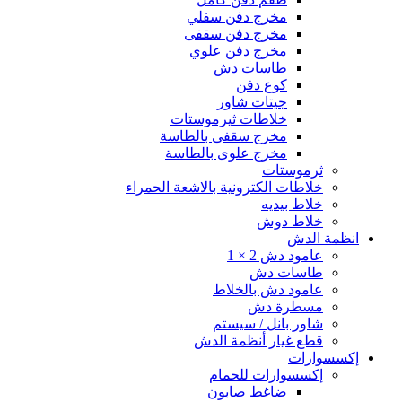
مخرج دفن سفلي
مخرج دفن سقفى
مخرج دفن علوي
طاسات دش
كوع دفن
جيتات شاور
خلاطات ثيرموستات
مخرج سقفى بالطاسة
مخرج علوى بالطاسة
ثرموستات
خلاطات الكترونية بالاشعة الحمراء
خلاط بيديه
خلاط دوش
انظمة الدش
عامود دش 2 × 1
طاسات دش
عامود دش بالخلاط
مسطرة دش
شاور بانل / سيستم
قطع غيار أنظمة الدش
إكسسوارات
إكسسوارات للحمام
ضاغط صابون