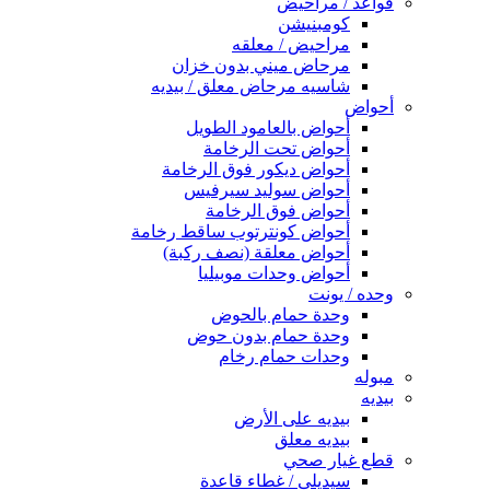
قواعد / مراحيض
كومبنيشن
مراحيض / معلقه
مرحاض ميني بدون خزان
شاسيه مرحاض معلق / بيديه
أحواض
أحواض بالعامود الطويل
أحواض تحت الرخامة
أحواض ديكور فوق الرخامة
أحواض سوليد سيرفيس
أحواض فوق الرخامة
أحواض كونترتوب ساقط رخامة
أحواض معلقة (نصف ركبة)
أحواض وحدات موبيليا
وحده / يونت
وحدة حمام بالحوض
وحدة حمام بدون حوض
وحدات حمام رخام
مبوله
بيديه
بيديه على الأرض
بيديه معلق
قطع غيار صحي
سيديلى / غطاء قاعدة