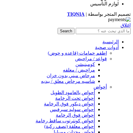
لوازم التأسيس
تصميم المتجر بواسطة |
TIQNIA
اغلاق
Search
الرئيسية
أدوات صحية
اطقم حمامات (قاعده و حوض)
قواعد / مراحيض
كومبنيشن
مراحيض / معلقه
مرحاض ميني بدون خزان
شاسيه مرحاض معلق / بيديه
أحواض
أحواض بالعامود الطويل
أحواض تحت الرخامة
أحواض ديكور فوق الرخامة
أحواض سوليد سيرفيس
أحواض فوق الرخامة
أحواض كونترتوب ساقط رخامة
أحواض معلقة (نصف ركبة)
أحواض وحدات موبيليا