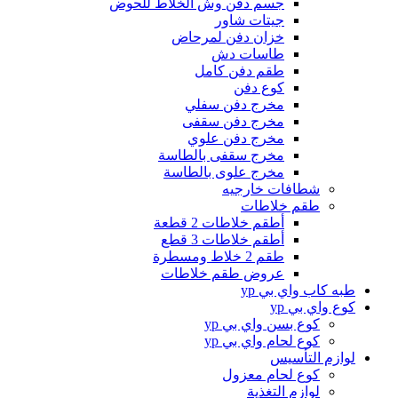
جسم دفن وش الخلاط للحوض
جيتات شاور
خزان دفن لمرحاض
طاسات دش
طقم دفن كامل
كوع دفن
مخرج دفن سفلي
مخرج دفن سقفى
مخرج دفن علوي
مخرج سقفى بالطاسة
مخرج علوى بالطاسة
شطافات خارجيه
طقم خلاطات
أطقم خلاطات 2 قطعة
أطقم خلاطات 3 قطع
طقم 2 خلاط ومسطرة
عروض طقم خلاطات
طبه كاب واي بي yp
كوع واي بي yp
كوع بسن واي بي yp
كوع لحام واي بي yp
لوازم التأسيس
كوع لحام معزول
لوازم التغذية