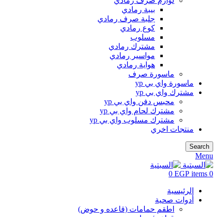
لوازم صرف رمادي
بيبة رمادي
جلبة صرف رمادي
كوع رمادي
مسلوب
مشترك رمادي
مواسير رمادي
هواية رمادي
ماسورة صرف
ماسورة واي بي yp
مشترك واي بي yp
محبس دفن واي بي yp
مشترك لحام واي بي yp
مشترك مسلوب واي بي yp
منتجات اخري
Search
Menu
0
EGP
items
0
الرئيسية
أدوات صحية
اطقم حمامات (قاعده و حوض)