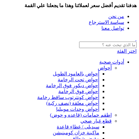
هدفنا تقديم أفضل سعر لعملائنا وهذا ما يجعلنا علي القمة
من نحن
سياسة الاسترجاع
تواصل معنا
اختر الفئة
أدوات صحية
أحواض
أحواض بالعامود الطويل
أحواض تحت الرخامة
أحواض ديكور فوق الرخامة
أحواض فوق الرخامة
أحواض كونترتوب ساقط رخامة
أحواض معلقة (نصف ركبة)
أحواض وحدات موبيليا
اطقم حمامات (قاعده و حوض)
قطع غيار صحي
سيديلى / غطاء قاعدة
ماكينة خزان كومبنيشن
مقبض شطاف