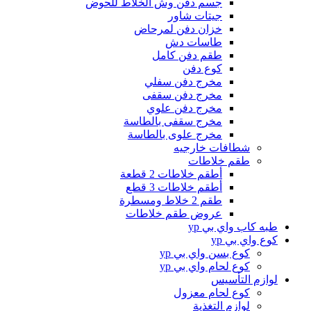
جسم دفن وش الخلاط للحوض
جيتات شاور
خزان دفن لمرحاض
طاسات دش
طقم دفن كامل
كوع دفن
مخرج دفن سفلي
مخرج دفن سقفى
مخرج دفن علوي
مخرج سقفى بالطاسة
مخرج علوى بالطاسة
شطافات خارجيه
طقم خلاطات
أطقم خلاطات 2 قطعة
أطقم خلاطات 3 قطع
طقم 2 خلاط ومسطرة
عروض طقم خلاطات
طبه كاب واي بي yp
كوع واي بي yp
كوع بسن واي بي yp
كوع لحام واي بي yp
لوازم التأسيس
كوع لحام معزول
لوازم التغذية