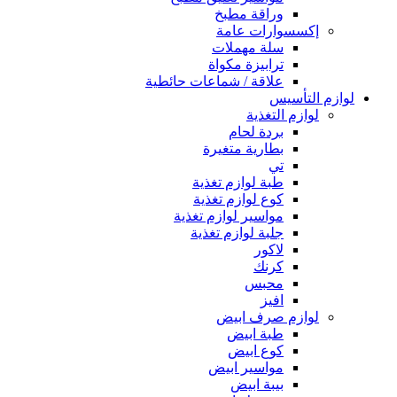
وراقة مطبخ
إكسسوارات عامة
سلة مهملات
ترابيزة مكواة
علاقة / شماعات حائطية
لوازم التأسيس
لوازم التغذية
بردة لحام
بطارية متغيرة
تي
طبة لوازم تغذية
كوع لوازم تغذية
مواسير لوازم تغذية
جلبة لوازم تغذية
لاكور
كرنك
محبس
افيز
لوازم صرف ابيض
طبة ابيض
كوع ابيض
مواسير ابيض
بيبة ابيض