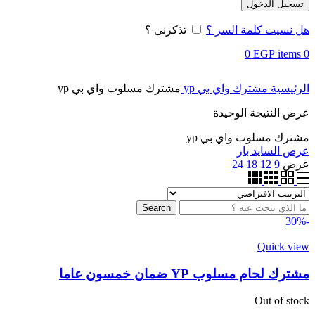
تسجيل الدخول
هل نسيت كلمة السر ؟
تذكرنى ؟
0
EGP
items
0
الرئيسية
مشترك واي بي yp
مشترك مسلوب واي بي yp
عرض النتيجة الوحيدة
مشترك مسلوب واي بي yp
عرض السايد بار
عرض
9
12
18
24
Search
-30%
Quick view
مشترك لحام مسلوب YP ضمان خمسون عاما
Out of stock