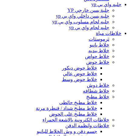
جلبه واي بي yp
جلبة بسن خارجي YP
جلبه بسن داخلي واي بي yp
جلبه لحام مسلوب واي بي yp
جلبه لحام واي بي yp
خلاطات مياة
ثرموستات
خلاط بانيو
خلاط بيديه
خلاط حواض
خلاط حوض
خلاط حوض ديكور
خلاط حوض عالي
خلاط حوض وسط
خلاط دوش
خلاط شطافه
خلاط مطبخ
خلاط مطبخ حائطى
خلاط مطبخ شداد / قنطرة مرنة
خلاط مطبخ على الحوض
خلاطات الكترونية بالاشعة الحمراء
خلاطات وانظمه الدفن
جسم دفن و وش الخلاط للبانيو