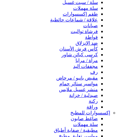
سلة / سبت غسيل
سلة مهملات
طقم إكسسوارات
علاقة / شماعات حائطية
صبانات
فرشاة تواليت
فواطة
ضد الإنزلاق
كأس فرش الأسنان
كرسى كبائن شاور
مرآة / مرايا
مجففات اليد
رف
مقبض بانيو / مرحاض
مواسير ستائر حمام
منشر غسيل ملابس
صيدلية / خزانة
ركنة
وراقة
إكسسوارات للمطبخ
ضاغط صابون
سلة مهملات
مطبقية / صفاية أطباق
مواسير تعليق مطبخ