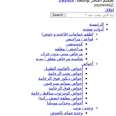
تصميم المتجر بواسطة |
TIQNIA
اغلاق
Search
الرئيسية
أدوات صحية
اطقم حمامات (قاعده و حوض)
قواعد / مراحيض
كومبنيشن
مراحيض / معلقه
مرحاض ميني بدون خزان
شاسيه مرحاض معلق / بيديه
أحواض
أحواض بالعامود الطويل
أحواض تحت الرخامة
أحواض ديكور فوق الرخامة
أحواض سوليد سيرفيس
أحواض فوق الرخامة
أحواض كونترتوب ساقط رخامة
أحواض معلقة (نصف ركبة)
أحواض وحدات موبيليا
وحده / يونت
وحدة حمام بالحوض