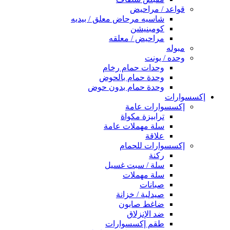
قواعد / مراحيض
شاسيه مرحاض معلق / بيديه
كومبنيشن
مراحيض / معلقه
مبوله
وحده / يونت
وحدات حمام رخام
وحدة حمام بالحوض
وحدة حمام بدون حوض
إكسسوارات
إكسسوارات عامة
ترابيزة مكواة
سلة مهملات عامة
علاقة
إكسسوارات للحمام
ركنة
سلة / سبت غسيل
سلة مهملات
صبانات
صيدلية / خزانة
ضاغط صابون
ضد الإنزلاق
طقم إكسسوارات