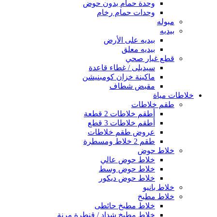
وحدة حمام بدون حوض
وحدات حمام رخام
مبوله
بيديه
بيديه على الأرض
بيديه معلق
قطع غيار صحي
سيديلى / غطاء قاعدة
ماكينة خزان كومبنيشن
مقبض شطاف
خلاطات مياة
طقم خلاطات
أطقم خلاطات 2 قطعة
أطقم خلاطات 3 قطع
عروض طقم خلاطات
طقم 2 خلاط ومسطرة
خلاط حوض
خلاط حوض عالي
خلاط حوض وسط
خلاط حوض ديكور
خلاط بانيو
خلاط مطبخ
خلاط مطبخ حائطى
خلاط مطبخ شداد / قنطرة مرنة