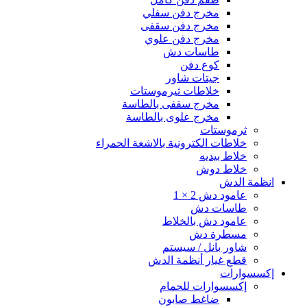
مخرج دفن سفلي
مخرج دفن سقفى
مخرج دفن علوي
طاسات دش
كوع دفن
جيتات شاور
خلاطات ثيرموستات
مخرج سقفى بالطاسة
مخرج علوى بالطاسة
ثرموستات
خلاطات الكترونية بالاشعة الحمراء
خلاط بيديه
خلاط دوش
انظمة الدش
عامود دش 2 × 1
طاسات دش
عامود دش بالخلاط
مسطرة دش
شاور بانل / سيستم
قطع غيار أنظمة الدش
إكسسوارات
إكسسوارات للحمام
ضاغط صابون