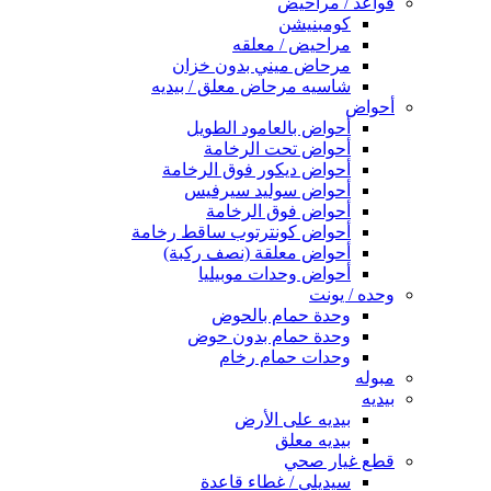
قواعد / مراحيض
كومبنيشن
مراحيض / معلقه
مرحاض ميني بدون خزان
شاسيه مرحاض معلق / بيديه
أحواض
أحواض بالعامود الطويل
أحواض تحت الرخامة
أحواض ديكور فوق الرخامة
أحواض سوليد سيرفيس
أحواض فوق الرخامة
أحواض كونترتوب ساقط رخامة
أحواض معلقة (نصف ركبة)
أحواض وحدات موبيليا
وحده / يونت
وحدة حمام بالحوض
وحدة حمام بدون حوض
وحدات حمام رخام
مبوله
بيديه
بيديه على الأرض
بيديه معلق
قطع غيار صحي
سيديلى / غطاء قاعدة