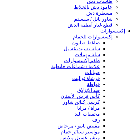
طاسات دش
عامود دش بالخلاط
مسطرة دش
شاور بانل / سيستم
قطع غيار أنظمة الدش
إكسسوارات
إكسسوارات للحمام
ضاغط صابون
سلة / سبت غسيل
سلة مهملات
طقم إكسسوارات
علاقة / شماعات حائطية
صبانات
فرشاة تواليت
فواطة
ضد الإنزلاق
كأس فرش الأسنان
كرسى كبائن شاور
مرآة / مرايا
مجففات اليد
رف
مقبض بانيو / مرحاض
مواسير ستائر حمام
منشر غسيل ملابس