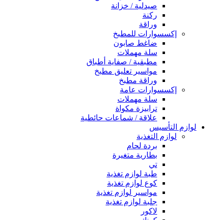
صيدلية / خزانة
ركنة
وراقة
إكسسوارات للمطبخ
ضاغط صابون
سلة مهملات
مطبقية / صفاية أطباق
مواسير تعليق مطبخ
وراقة مطبخ
إكسسوارات عامة
سلة مهملات
ترابيزة مكواة
علاقة / شماعات حائطية
لوازم التأسيس
لوازم التغذية
بردة لحام
بطارية متغيرة
تي
طبة لوازم تغذية
كوع لوازم تغذية
مواسير لوازم تغذية
جلبة لوازم تغذية
لاكور