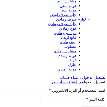
مشترك ابيض
هواية ابيض
هواية ابيض
جلبة صرف ابيض
لوازم صرف رمادي
جلبة صرف رمادي
كوع رمادي
مواسير رمادي
مانع ارتداد
بيبة رمادي
مسلوب
مشترك رمادي
هواية رمادي
غراء
عازل
هواية رمادي
تسجيل الدخول / انشاء حساب
تسجيل الدخول
قم بإنشاء حساب الان
اسم المستخدم أو البريد الإلكتروني
*
كلمة السر
*