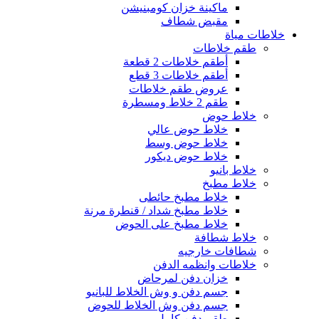
ماكينة خزان كومبنيشن
مقبض شطاف
خلاطات مياة
طقم خلاطات
أطقم خلاطات 2 قطعة
أطقم خلاطات 3 قطع
عروض طقم خلاطات
طقم 2 خلاط ومسطرة
خلاط حوض
خلاط حوض عالي
خلاط حوض وسط
خلاط حوض ديكور
خلاط بانيو
خلاط مطبخ
خلاط مطبخ حائطى
خلاط مطبخ شداد / قنطرة مرنة
خلاط مطبخ على الحوض
خلاط شطافة
شطافات خارجيه
خلاطات وانظمه الدفن
خزان دفن لمرحاض
جسم دفن و وش الخلاط للبانيو
جسم دفن وش الخلاط للحوض
طقم دفن كامل