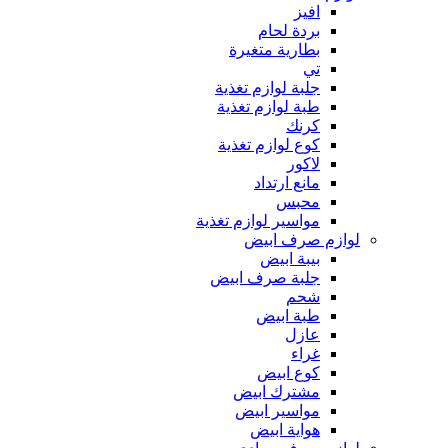
افيز
بردة لحام
بطارية متغيرة
تي
جلبة لوازم تغذية
طبة لوازم تغذية
كرنك
كوع لوازم تغذية
لاكور
مانع ارتداد
محبس
مواسير لوازم تغذية
لوازم صرف ابيض
بيبة ابيض
جلبة صرف ابيض
شحم
طبة ابيض
عازل
غراء
كوع ابيض
مشترك ابيض
مواسير ابيض
هواية ابيض