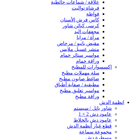
علاقة / شماعات حائطية
فرشاة تواليت
فواطة
كأس فرش الأسنان
كرسى كبائن شاور
مجففات اليد
مرآة / مرايا
مقبض بانيو / مرحاض
منشر غسيل ملابس
مواسير ستائر حمام
وراقة حمام
إكسسوارات للمطبخ
سلة مهملات مطبخ
ضاغط صابون مطبخ
مطبقية / صفاية أطباق
مواسير تعليق مطبخ
وراقة مطبخ
انظمة الدش
شاور بانل / سيستم
عامود دش 2 × 1
عامود دش بالخلاط
قطع غيار أنظمة الدش
مجموعة سماعة
مسطرة دش