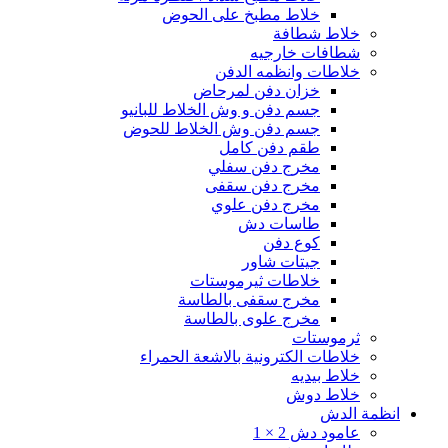
خلاط مطبخ على الحوض
خلاط شطافة
شطافات خارجيه
خلاطات وانظمه الدفن
خزان دفن لمرحاض
جسم دفن و وش الخلاط للبانيو
جسم دفن وش الخلاط للحوض
طقم دفن كامل
مخرج دفن سفلي
مخرج دفن سقفى
مخرج دفن علوي
طاسات دش
كوع دفن
جيتات شاور
خلاطات ثيرموستات
مخرج سقفى بالطاسة
مخرج علوى بالطاسة
ثرموستات
خلاطات الكترونية بالاشعة الحمراء
خلاط بيديه
خلاط دوش
انظمة الدش
عامود دش 2 × 1