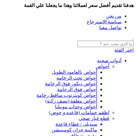
هدفنا تقديم أفضل سعر لعملائنا وهذا ما يجعلنا علي القمة
من نحن
سياسة الاسترجاع
تواصل معنا
اختر الفئة
أدوات صحية
أحواض
أحواض بالعامود الطويل
أحواض تحت الرخامة
أحواض ديكور فوق الرخامة
أحواض فوق الرخامة
أحواض كونترتوب ساقط رخامة
أحواض معلقة (نصف ركبة)
أحواض وحدات موبيليا
اطقم حمامات (قاعده و حوض)
قطع غيار صحي
سيديلى / غطاء قاعدة
ماكينة خزان كومبنيشن
مقبض شطاف