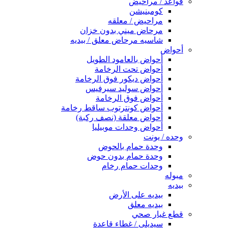
قواعد / مراحيض
كومبنيشن
مراحيض / معلقه
مرحاض ميني بدون خزان
شاسيه مرحاض معلق / بيديه
أحواض
أحواض بالعامود الطويل
أحواض تحت الرخامة
أحواض ديكور فوق الرخامة
أحواض سوليد سيرفيس
أحواض فوق الرخامة
أحواض كونترتوب ساقط رخامة
أحواض معلقة (نصف ركبة)
أحواض وحدات موبيليا
وحده / يونت
وحدة حمام بالحوض
وحدة حمام بدون حوض
وحدات حمام رخام
مبوله
بيديه
بيديه على الأرض
بيديه معلق
قطع غيار صحي
سيديلى / غطاء قاعدة