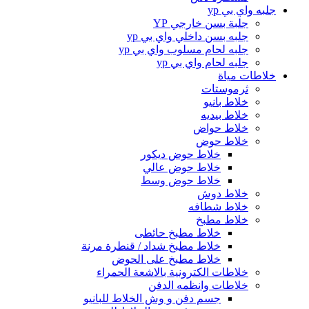
جلبه واي بي yp
جلبة بسن خارجي YP
جلبه بسن داخلي واي بي yp
جلبه لحام مسلوب واي بي yp
جلبه لحام واي بي yp
خلاطات مياة
ثرموستات
خلاط بانيو
خلاط بيديه
خلاط حواض
خلاط حوض
خلاط حوض ديكور
خلاط حوض عالي
خلاط حوض وسط
خلاط دوش
خلاط شطافه
خلاط مطبخ
خلاط مطبخ حائطى
خلاط مطبخ شداد / قنطرة مرنة
خلاط مطبخ على الحوض
خلاطات الكترونية بالاشعة الحمراء
خلاطات وانظمه الدفن
جسم دفن و وش الخلاط للبانيو