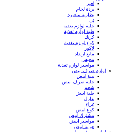
افيز
بردة لحام
بطارية متغيرة
تي
جلبة لوازم تغذية
طبة لوازم تغذية
كرنك
كوع لوازم تغذية
لاكور
مانع ارتداد
محبس
مواسير لوازم تغذية
لوازم صرف ابيض
بيبة ابيض
جلبة صرف ابيض
شحم
طبة ابيض
عازل
غراء
كوع ابيض
مشترك ابيض
مواسير ابيض
هواية ابيض