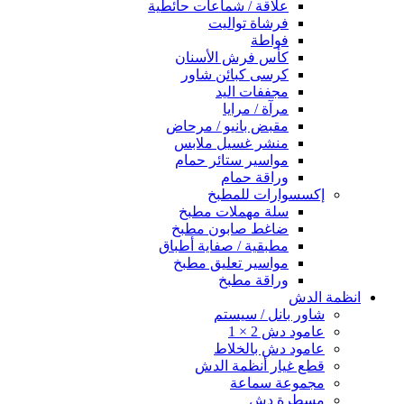
علاقة / شماعات حائطية
فرشاة تواليت
فواطة
كأس فرش الأسنان
كرسى كبائن شاور
مجففات اليد
مرآة / مرايا
مقبض بانيو / مرحاض
منشر غسيل ملابس
مواسير ستائر حمام
وراقة حمام
إكسسوارات للمطبخ
سلة مهملات مطبخ
ضاغط صابون مطبخ
مطبقية / صفاية أطباق
مواسير تعليق مطبخ
وراقة مطبخ
انظمة الدش
شاور بانل / سيستم
عامود دش 2 × 1
عامود دش بالخلاط
قطع غيار أنظمة الدش
مجموعة سماعة
مسطرة دش