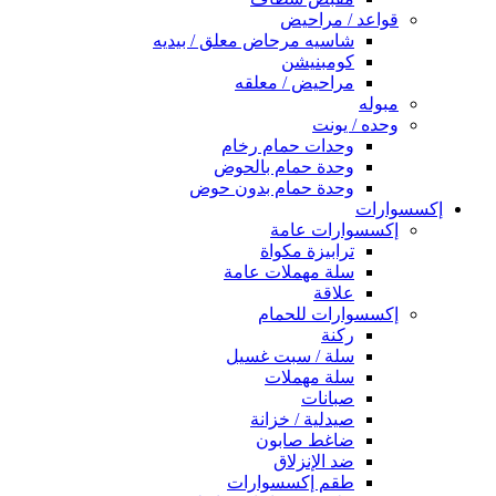
قواعد / مراحيض
شاسيه مرحاض معلق / بيديه
كومبنيشن
مراحيض / معلقه
مبوله
وحده / يونت
وحدات حمام رخام
وحدة حمام بالحوض
وحدة حمام بدون حوض
إكسسوارات
إكسسوارات عامة
ترابيزة مكواة
سلة مهملات عامة
علاقة
إكسسوارات للحمام
ركنة
سلة / سبت غسيل
سلة مهملات
صبانات
صيدلية / خزانة
ضاغط صابون
ضد الإنزلاق
طقم إكسسوارات