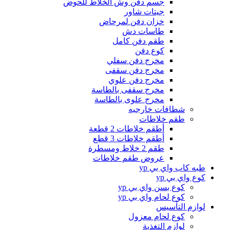
جسم دفن وش الخلاط للحوض
جيتات شاور
خزان دفن لمرحاض
طاسات دش
طقم دفن كامل
كوع دفن
مخرج دفن سفلي
مخرج دفن سقفى
مخرج دفن علوي
مخرج سقفى بالطاسة
مخرج علوى بالطاسة
شطافات خارجيه
طقم خلاطات
أطقم خلاطات 2 قطعة
أطقم خلاطات 3 قطع
طقم 2 خلاط ومسطرة
عروض طقم خلاطات
طبه كاب واي بي yp
كوع واي بي yp
كوع بسن واي بي yp
كوع لحام واي بي yp
لوازم التأسيس
كوع لحام معزول
لوازم التغذية