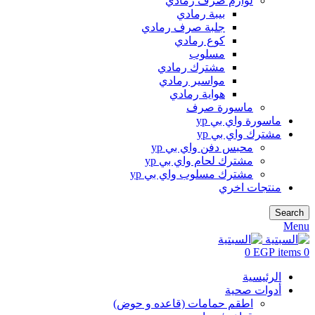
لوازم صرف رمادي
بيبة رمادي
جلبة صرف رمادي
كوع رمادي
مسلوب
مشترك رمادي
مواسير رمادي
هواية رمادي
ماسورة صرف
ماسورة واي بي yp
مشترك واي بي yp
محبس دفن واي بي yp
مشترك لحام واي بي yp
مشترك مسلوب واي بي yp
منتجات اخري
Search
Menu
0
EGP
items
0
الرئيسية
أدوات صحية
اطقم حمامات (قاعده و حوض)