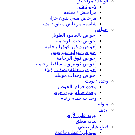
قواعد / مراحيض
كومبنيشن
مراحيض / معلقه
مرحاض ميني بدون خزان
شاسيه مرحاض معلق / بيديه
أحواض
أحواض بالعامود الطويل
أحواض تحت الرخامة
أحواض ديكور فوق الرخامة
أحواض سوليد سيرفيس
أحواض فوق الرخامة
أحواض كونترتوب ساقط رخامة
أحواض معلقة (نصف ركبة)
أحواض وحدات موبيليا
وحده / يونت
وحدة حمام بالحوض
وحدة حمام بدون حوض
وحدات حمام رخام
مبوله
بيديه
بيديه على الأرض
بيديه معلق
قطع غيار صحي
سيديلى / غطاء قاعدة