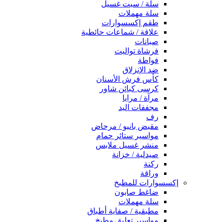
سلة / سبت غسيل
سلة مهملات
طقم إكسسوارات
علاقة / شماعات حائطية
صبانات
فرشاة تواليت
فواطة
ضد الإنزلاق
كأس فرش الأسنان
كرسى كبائن شاور
مرآة / مرايا
مجففات اليد
رف
مقبض بانيو / مرحاض
مواسير ستائر حمام
منشر غسيل ملابس
صيدلية / خزانة
ركنة
وراقة
إكسسوارات للمطبخ
ضاغط صابون
سلة مهملات
مطبقية / صفاية أطباق
مواسير تعليق مطبخ