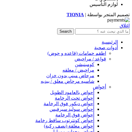
لوازم التأسيس
تصميم المتجر بواسطة |
TIQNIA
اغلاق
Search
الرئيسية
أدوات صحية
اطقم حمامات (قاعده و حوض)
قواعد / مراحيض
كومبنيشن
مراحيض / معلقه
مرحاض ميني بدون خزان
شاسيه مرحاض معلق / بيديه
أحواض
أحواض بالعامود الطويل
أحواض تحت الرخامة
أحواض ديكور فوق الرخامة
أحواض سوليد سيرفيس
أحواض فوق الرخامة
أحواض كونترتوب ساقط رخامة
أحواض معلقة (نصف ركبة)
أحواض وحدات موبيليا