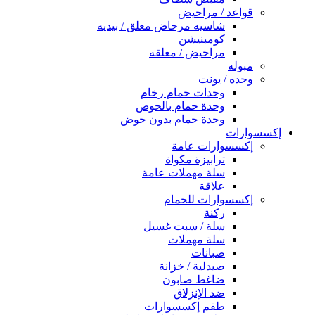
قواعد / مراحيض
شاسيه مرحاض معلق / بيديه
كومبنيشن
مراحيض / معلقه
مبوله
وحده / يونت
وحدات حمام رخام
وحدة حمام بالحوض
وحدة حمام بدون حوض
إكسسوارات
إكسسوارات عامة
ترابيزة مكواة
سلة مهملات عامة
علاقة
إكسسوارات للحمام
ركنة
سلة / سبت غسيل
سلة مهملات
صبانات
صيدلية / خزانة
ضاغط صابون
ضد الإنزلاق
طقم إكسسوارات