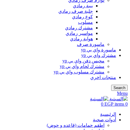
لوازم صرف رمادي
بيبة رمادي
جلبة صرف رمادي
كوع رمادي
مسلوب
مشترك رمادي
مواسير رمادي
هواية رمادي
ماسورة صرف
ماسورة واي بي yp
مشترك واي بي yp
محبس دفن واي بي yp
مشترك لحام واي بي yp
مشترك مسلوب واي بي yp
منتجات اخري
Search
Menu
0
EGP
items
0
الرئيسية
أدوات صحية
اطقم حمامات (قاعده و حوض)