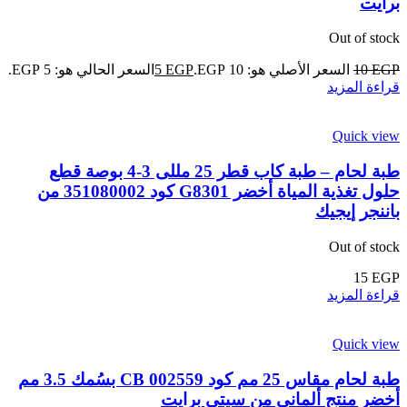
برايت
Out of stock
EGP
10
السعر الأصلي هو: 10 EGP.
EGP
5
السعر الحالي هو: 5 EGP.
قراءة المزيد
Quick view
طبة لحام – طبة كاب قطر 25 مللى 3-4 بوصة قطع
حلول تغذية المياة أخضر G8301 كود 351080002 من
باننجر إيجيك
Out of stock
15
EGP
قراءة المزيد
Quick view
طبة لحام مقاس 25 مم كود CB 002559 بسُمك 3.5 مم
أخضر منتج ألمانى من سيتى برايت