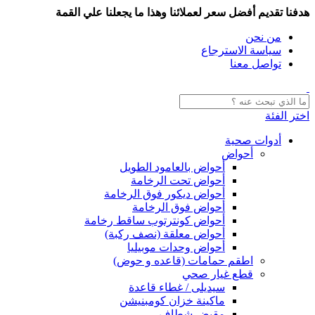
هدفنا تقديم أفضل سعر لعملائنا وهذا ما يجعلنا علي القمة
من نحن
سياسة الاسترجاع
تواصل معنا
اختر الفئة
أدوات صحية
أحواض
أحواض بالعامود الطويل
أحواض تحت الرخامة
أحواض ديكور فوق الرخامة
أحواض فوق الرخامة
أحواض كونترتوب ساقط رخامة
أحواض معلقة (نصف ركبة)
أحواض وحدات موبيليا
اطقم حمامات (قاعده و حوض)
قطع غيار صحي
سيديلى / غطاء قاعدة
ماكينة خزان كومبنيشن
مقبض شطاف