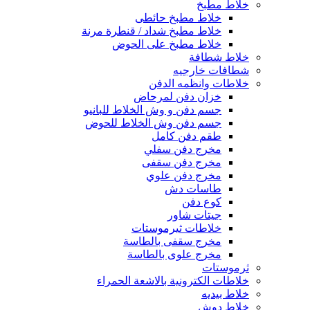
خلاط مطبخ
خلاط مطبخ حائطى
خلاط مطبخ شداد / قنطرة مرنة
خلاط مطبخ على الحوض
خلاط شطافة
شطافات خارجيه
خلاطات وانظمه الدفن
خزان دفن لمرحاض
جسم دفن و وش الخلاط للبانيو
جسم دفن وش الخلاط للحوض
طقم دفن كامل
مخرج دفن سفلي
مخرج دفن سقفى
مخرج دفن علوي
طاسات دش
كوع دفن
جيتات شاور
خلاطات ثيرموستات
مخرج سقفى بالطاسة
مخرج علوى بالطاسة
ثرموستات
خلاطات الكترونية بالاشعة الحمراء
خلاط بيديه
خلاط دوش