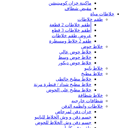
ماكينة خزان كومبنيشن
مقبض شطاف
خلاطات مياة
طقم خلاطات
أطقم خلاطات 2 قطعة
أطقم خلاطات 3 قطع
عروض طقم خلاطات
طقم 2 خلاط ومسطرة
خلاط حوض
خلاط حوض عالي
خلاط حوض وسط
خلاط حوض ديكور
خلاط بانيو
خلاط مطبخ
خلاط مطبخ حائطى
خلاط مطبخ شداد / قنطرة مرنة
خلاط مطبخ على الحوض
خلاط شطافة
شطافات خارجيه
خلاطات وانظمه الدفن
خزان دفن لمرحاض
جسم دفن و وش الخلاط للبانيو
جسم دفن وش الخلاط للحوض
طقم دفن كامل