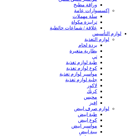
وراقة مطبخ
إكسسوارات عامة
سلة مهملات
ترابيزة مكواة
علاقة / شماعات حائطية
لوازم التأسيس
لوازم التغذية
بردة لحام
بطارية متغيرة
تي
طبة لوازم تغذية
كوع لوازم تغذية
مواسير لوازم تغذية
جلبة لوازم تغذية
لاكور
كرنك
محبس
افيز
لوازم صرف ابيض
طبة ابيض
كوع ابيض
مواسير ابيض
بيبة ابيض