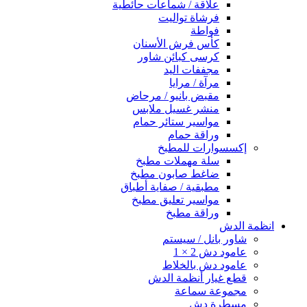
علاقة / شماعات حائطية
فرشاة تواليت
فواطة
كأس فرش الأسنان
كرسى كبائن شاور
مجففات اليد
مرآة / مرايا
مقبض بانيو / مرحاض
منشر غسيل ملابس
مواسير ستائر حمام
وراقة حمام
إكسسوارات للمطبخ
سلة مهملات مطبخ
ضاغط صابون مطبخ
مطبقية / صفاية أطباق
مواسير تعليق مطبخ
وراقة مطبخ
انظمة الدش
شاور بانل / سيستم
عامود دش 2 × 1
عامود دش بالخلاط
قطع غيار أنظمة الدش
مجموعة سماعة
مسطرة دش