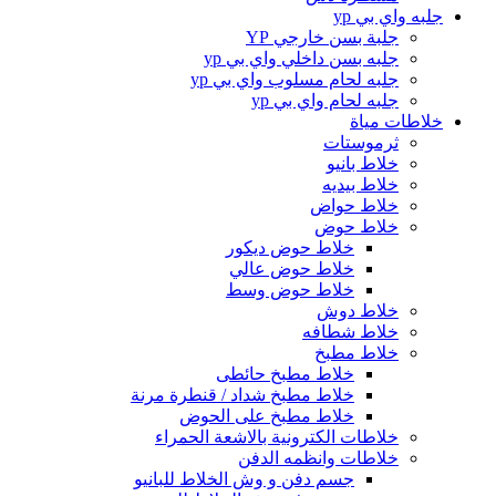
جلبه واي بي yp
جلبة بسن خارجي YP
جلبه بسن داخلي واي بي yp
جلبه لحام مسلوب واي بي yp
جلبه لحام واي بي yp
خلاطات مياة
ثرموستات
خلاط بانيو
خلاط بيديه
خلاط حواض
خلاط حوض
خلاط حوض ديكور
خلاط حوض عالي
خلاط حوض وسط
خلاط دوش
خلاط شطافه
خلاط مطبخ
خلاط مطبخ حائطى
خلاط مطبخ شداد / قنطرة مرنة
خلاط مطبخ على الحوض
خلاطات الكترونية بالاشعة الحمراء
خلاطات وانظمه الدفن
جسم دفن و وش الخلاط للبانيو