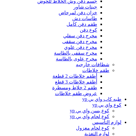
جسم دفن وش الخلاط للحوض
جيتات شاور
خزان دفن لمرحاض
طاسات دش
طقم دفن كامل
كوع دفن
مخرج دفن سفلي
مخرج دفن سقفى
مخرج دفن علوي
مخرج سقفى بالطاسة
مخرج علوى بالطاسة
شطافات خارجيه
طقم خلاطات
أطقم خلاطات 2 قطعة
أطقم خلاطات 3 قطع
طقم 2 خلاط ومسطرة
عروض طقم خلاطات
طبه كاب واي بي yp
كوع واي بي yp
كوع بسن واي بي yp
كوع لحام واي بي yp
لوازم التأسيس
كوع لحام معزول
لوازم التغذية