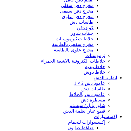
مخرج دفن سفلي
مخرج دفن سقفى
مخرج دفن علوي
طاسات دش
كوع دفن
جيتات شاور
خلاطات ثيرموستات
مخرج سقفى بالطاسة
مخرج علوى بالطاسة
ثرموستات
خلاطات الكترونية بالاشعة الحمراء
خلاط بيديه
خلاط دوش
انظمة الدش
عامود دش 2 × 1
طاسات دش
عامود دش بالخلاط
مسطرة دش
شاور بانل / سيستم
قطع غيار أنظمة الدش
إكسسوارات
إكسسوارات للحمام
ضاغط صابون