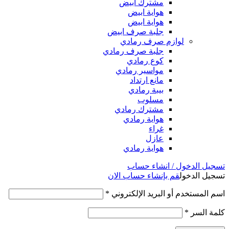
مشترك ابيض
هواية ابيض
هواية ابيض
جلبة صرف ابيض
لوازم صرف رمادي
جلبة صرف رمادي
كوع رمادي
مواسير رمادي
مانع ارتداد
بيبة رمادي
مسلوب
مشترك رمادي
هواية رمادي
غراء
عازل
هواية رمادي
تسجيل الدخول / انشاء حساب
تسجيل الدخول
قم بإنشاء حساب الان
اسم المستخدم أو البريد الإلكتروني
*
كلمة السر
*