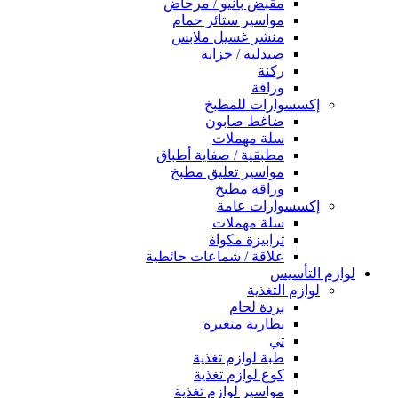
مقبض بانيو / مرحاض
مواسير ستائر حمام
منشر غسيل ملابس
صيدلية / خزانة
ركنة
وراقة
إكسسوارات للمطبخ
ضاغط صابون
سلة مهملات
مطبقية / صفاية أطباق
مواسير تعليق مطبخ
وراقة مطبخ
إكسسوارات عامة
سلة مهملات
ترابيزة مكواة
علاقة / شماعات حائطية
لوازم التأسيس
لوازم التغذية
بردة لحام
بطارية متغيرة
تي
طبة لوازم تغذية
كوع لوازم تغذية
مواسير لوازم تغذية