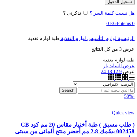
تسجيل الدخول
هل نسيت كلمة السر ؟
تذكرنى ؟
0
EGP
items
0
الرئيسية
لوازم التأسيس
لوازم التغذية
طبة لوازم تغذية
عرض ⁦3⁩ من كل النتائج
طبة لوازم تغذية
عرض السايد بار
عرض
9
12
18
24
Search
-50%
Quick view
( طلب مسبق ) طبة أختبار مقاس 20 مم كود CB
002458 بسُمك 2.8 مم أخضر منتج ألمانى من سيتى