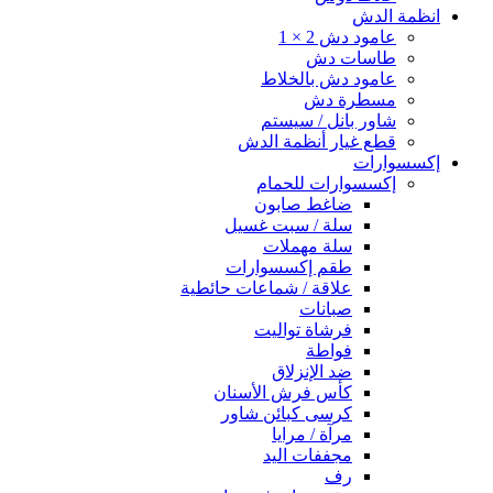
انظمة الدش
عامود دش 2 × 1
طاسات دش
عامود دش بالخلاط
مسطرة دش
شاور بانل / سيستم
قطع غيار أنظمة الدش
إكسسوارات
إكسسوارات للحمام
ضاغط صابون
سلة / سبت غسيل
سلة مهملات
طقم إكسسوارات
علاقة / شماعات حائطية
صبانات
فرشاة تواليت
فواطة
ضد الإنزلاق
كأس فرش الأسنان
كرسى كبائن شاور
مرآة / مرايا
مجففات اليد
رف