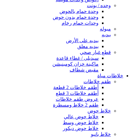
وحده / يونت
وحدة حمام بالحوض
وحدة حمام بدون حوض
وحدات حمام رخام
مبوله
بيديه
بيديه على الأرض
بيديه معلق
قطع غيار صحي
سيديلى / غطاء قاعدة
ماكينة خزان كومبنيشن
مقبض شطاف
خلاطات مياة
طقم خلاطات
أطقم خلاطات 2 قطعة
أطقم خلاطات 3 قطع
عروض طقم خلاطات
طقم 2 خلاط ومسطرة
خلاط حوض
خلاط حوض عالي
خلاط حوض وسط
خلاط حوض ديكور
خلاط بانيو