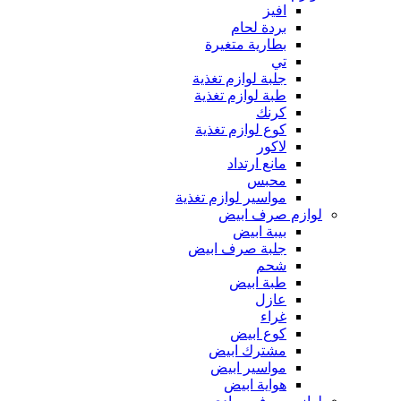
افيز
بردة لحام
بطارية متغيرة
تي
جلبة لوازم تغذية
طبة لوازم تغذية
كرنك
كوع لوازم تغذية
لاكور
مانع ارتداد
محبس
مواسير لوازم تغذية
لوازم صرف ابيض
بيبة ابيض
جلبة صرف ابيض
شحم
طبة ابيض
عازل
غراء
كوع ابيض
مشترك ابيض
مواسير ابيض
هواية ابيض