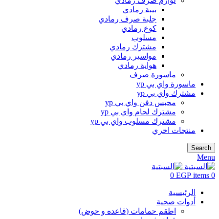
لوازم صرف رمادي
بيبة رمادي
جلبة صرف رمادي
كوع رمادي
مسلوب
مشترك رمادي
مواسير رمادي
هواية رمادي
ماسورة صرف
ماسورة واي بي yp
مشترك واي بي yp
محبس دفن واي بي yp
مشترك لحام واي بي yp
مشترك مسلوب واي بي yp
منتجات اخري
Search
Menu
0
EGP
items
0
الرئيسية
أدوات صحية
اطقم حمامات (قاعده و حوض)