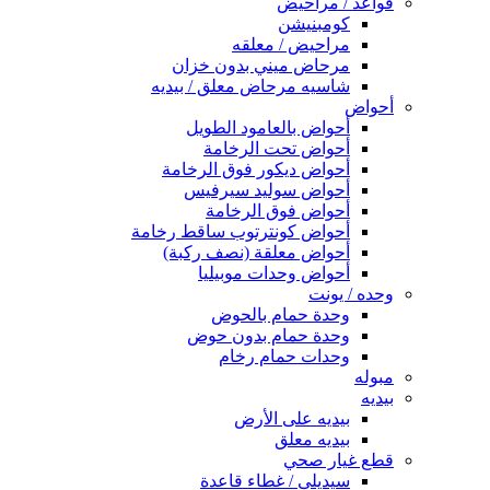
قواعد / مراحيض
كومبنيشن
مراحيض / معلقه
مرحاض ميني بدون خزان
شاسيه مرحاض معلق / بيديه
أحواض
أحواض بالعامود الطويل
أحواض تحت الرخامة
أحواض ديكور فوق الرخامة
أحواض سوليد سيرفيس
أحواض فوق الرخامة
أحواض كونترتوب ساقط رخامة
أحواض معلقة (نصف ركبة)
أحواض وحدات موبيليا
وحده / يونت
وحدة حمام بالحوض
وحدة حمام بدون حوض
وحدات حمام رخام
مبوله
بيديه
بيديه على الأرض
بيديه معلق
قطع غيار صحي
سيديلى / غطاء قاعدة