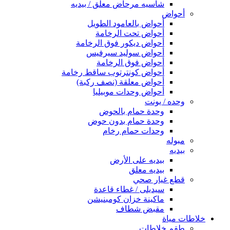
شاسيه مرحاض معلق / بيديه
أحواض
أحواض بالعامود الطويل
أحواض تحت الرخامة
أحواض ديكور فوق الرخامة
أحواض سوليد سيرفيس
أحواض فوق الرخامة
أحواض كونترتوب ساقط رخامة
أحواض معلقة (نصف ركبة)
أحواض وحدات موبيليا
وحده / يونت
وحدة حمام بالحوض
وحدة حمام بدون حوض
وحدات حمام رخام
مبوله
بيديه
بيديه على الأرض
بيديه معلق
قطع غيار صحي
سيديلى / غطاء قاعدة
ماكينة خزان كومبنيشن
مقبض شطاف
خلاطات مياة
طقم خلاطات