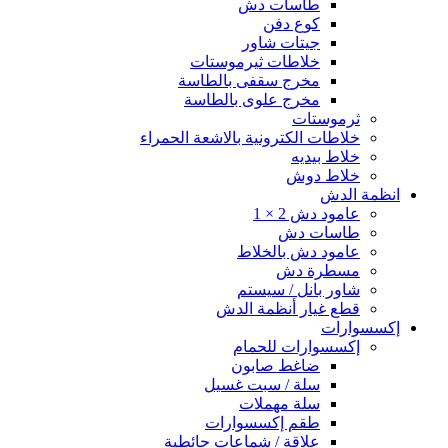
طاسات دش
كوع دفن
جيتات شاور
خلاطات ثيرموستات
مخرج سقفى بالطاسة
مخرج علوى بالطاسة
ثرموستات
خلاطات الكترونية بالاشعة الحمراء
خلاط بيديه
خلاط دوش
انظمة الدش
عامود دش 2 × 1
طاسات دش
عامود دش بالخلاط
مسطرة دش
شاور بانل / سيستم
قطع غيار أنظمة الدش
إكسسوارات
إكسسوارات للحمام
ضاغط صابون
سلة / سبت غسيل
سلة مهملات
طقم إكسسوارات
علاقة / شماعات حائطية