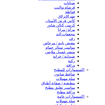
صبانات
فرشاة تواليت
فواطة
ضد الإنزلاق
كأس فرش الأسنان
كرسى كبائن شاور
مرآة / مرايا
مجففات اليد
رف
مقبض بانيو / مرحاض
مواسير ستائر حمام
منشر غسيل ملابس
صيدلية / خزانة
ركنة
وراقة
إكسسوارات للمطبخ
ضاغط صابون
سلة مهملات
مطبقية / صفاية أطباق
مواسير تعليق مطبخ
وراقة مطبخ
إكسسوارات عامة
سلة مهملات