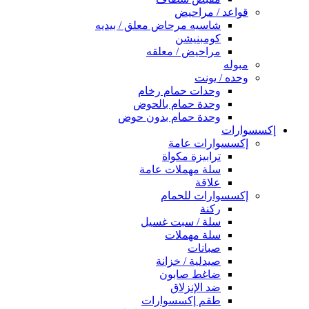
قواعد / مراحيض
شاسيه مرحاض معلق / بيديه
كومبنيشن
مراحيض / معلقه
مبوله
وحده / يونت
وحدات حمام رخام
وحدة حمام بالحوض
وحدة حمام بدون حوض
إكسسوارات
إكسسوارات عامة
ترابيزة مكواة
سلة مهملات عامة
علاقة
إكسسوارات للحمام
ركنة
سلة / سبت غسيل
سلة مهملات
صبانات
صيدلية / خزانة
ضاغط صابون
ضد الإنزلاق
طقم إكسسوارات