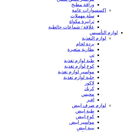
وراقة مطبخ
إكسسوارات عامة
سلة مهملات
ترابيزة مكواة
علاقة / شماعات حائطية
لوازم التأسيس
لوازم التغذية
بردة لحام
بطارية متغيرة
تي
طبة لوازم تغذية
كوع لوازم تغذية
مواسير لوازم تغذية
جلبة لوازم تغذية
لاكور
كرنك
محبس
افيز
لوازم صرف ابيض
طبة ابيض
كوع ابيض
مواسير ابيض
بيبة ابيض