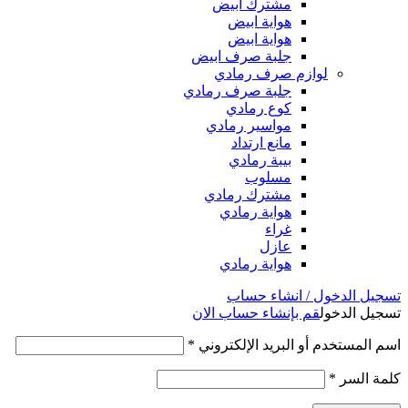
مشترك ابيض
هواية ابيض
هواية ابيض
جلبة صرف ابيض
لوازم صرف رمادي
جلبة صرف رمادي
كوع رمادي
مواسير رمادي
مانع ارتداد
بيبة رمادي
مسلوب
مشترك رمادي
هواية رمادي
غراء
عازل
هواية رمادي
تسجيل الدخول / انشاء حساب
تسجيل الدخول
قم بإنشاء حساب الان
اسم المستخدم أو البريد الإلكتروني
*
كلمة السر
*