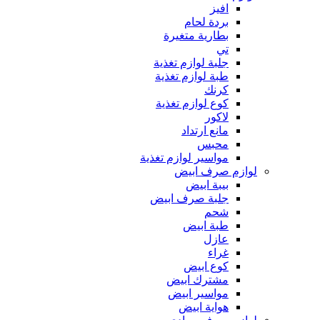
افيز
بردة لحام
بطارية متغيرة
تي
جلبة لوازم تغذية
طبة لوازم تغذية
كرنك
كوع لوازم تغذية
لاكور
مانع ارتداد
محبس
مواسير لوازم تغذية
لوازم صرف ابيض
بيبة ابيض
جلبة صرف ابيض
شحم
طبة ابيض
عازل
غراء
كوع ابيض
مشترك ابيض
مواسير ابيض
هواية ابيض