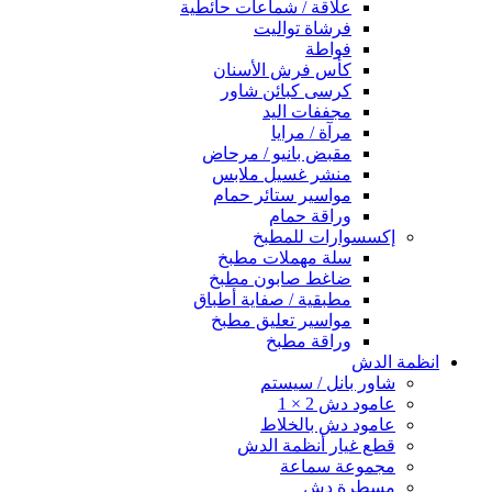
علاقة / شماعات حائطية
فرشاة تواليت
فواطة
كأس فرش الأسنان
كرسى كبائن شاور
مجففات اليد
مرآة / مرايا
مقبض بانيو / مرحاض
منشر غسيل ملابس
مواسير ستائر حمام
وراقة حمام
إكسسوارات للمطبخ
سلة مهملات مطبخ
ضاغط صابون مطبخ
مطبقية / صفاية أطباق
مواسير تعليق مطبخ
وراقة مطبخ
انظمة الدش
شاور بانل / سيستم
عامود دش 2 × 1
عامود دش بالخلاط
قطع غيار أنظمة الدش
مجموعة سماعة
مسطرة دش