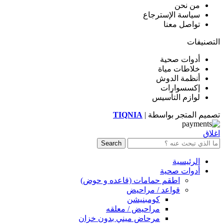
من نحن
سياسة الإسترجاع
تواصل معنا
التصنيفات
أدوات صحية
خلاطات مياة
أنظمة الدوش
إكسسوارات
لوازم التأسيس
تصميم المتجر بواسطة |
TIQNIA
اغلاق
Search
الرئيسية
أدوات صحية
اطقم حمامات (قاعده و حوض)
قواعد / مراحيض
كومبنيشن
مراحيض / معلقه
مرحاض ميني بدون خزان