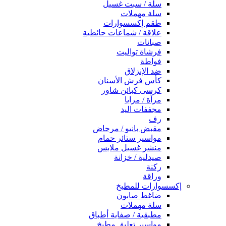
سلة / سبت غسيل
سلة مهملات
طقم إكسسوارات
علاقة / شماعات حائطية
صبانات
فرشاة تواليت
فواطة
ضد الإنزلاق
كأس فرش الأسنان
كرسى كبائن شاور
مرآة / مرايا
مجففات اليد
رف
مقبض بانيو / مرحاض
مواسير ستائر حمام
منشر غسيل ملابس
صيدلية / خزانة
ركنة
وراقة
إكسسوارات للمطبخ
ضاغط صابون
سلة مهملات
مطبقية / صفاية أطباق
مواسير تعليق مطبخ