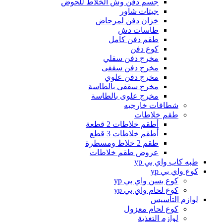
جسم دفن وش الخلاط للحوض
جيتات شاور
خزان دفن لمرحاض
طاسات دش
طقم دفن كامل
كوع دفن
مخرج دفن سفلي
مخرج دفن سقفى
مخرج دفن علوي
مخرج سقفى بالطاسة
مخرج علوى بالطاسة
شطافات خارجيه
طقم خلاطات
أطقم خلاطات 2 قطعة
أطقم خلاطات 3 قطع
طقم 2 خلاط ومسطرة
عروض طقم خلاطات
طبه كاب واي بي yp
كوع واي بي yp
كوع بسن واي بي yp
كوع لحام واي بي yp
لوازم التأسيس
كوع لحام معزول
لوازم التغذية