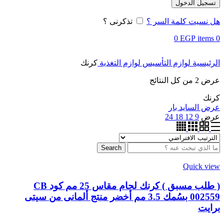
تسجيل الدخول
هل نسيت كلمة السر ؟
تذكرنى ؟
0
EGP
items
0
الرئيسية
لوازم التأسيس
لوازم التغذية
كرنك
عرض ⁦2⁩ من كل النتائج
كرنك
عرض السايد بار
عرض
9
12
18
24
Search
Quick view
( طلب مسبق ) كرنك لحام مقاس 25 مم كود CB
002559 بسُمك 3.5 مم أخضر منتج ألمانى من سيتى
برايت