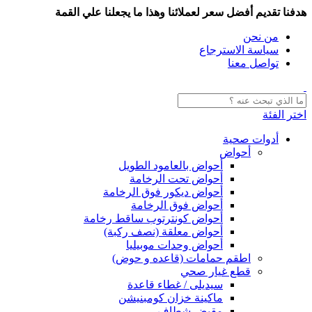
هدفنا تقديم أفضل سعر لعملائنا وهذا ما يجعلنا علي القمة
من نحن
سياسة الاسترجاع
تواصل معنا
اختر الفئة
أدوات صحية
أحواض
أحواض بالعامود الطويل
أحواض تحت الرخامة
أحواض ديكور فوق الرخامة
أحواض فوق الرخامة
أحواض كونترتوب ساقط رخامة
أحواض معلقة (نصف ركبة)
أحواض وحدات موبيليا
اطقم حمامات (قاعده و حوض)
قطع غيار صحي
سيديلى / غطاء قاعدة
ماكينة خزان كومبنيشن
مقبض شطاف