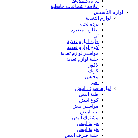
ترابيزة مكواة
علاقة / شماعات حائطية
لوازم التأسيس
لوازم التغذية
بردة لحام
بطارية متغيرة
تي
طبة لوازم تغذية
كوع لوازم تغذية
مواسير لوازم تغذية
جلبة لوازم تغذية
لاكور
كرنك
محبس
افيز
لوازم صرف ابيض
طبة ابيض
كوع ابيض
مواسير ابيض
بيبة ابيض
مشترك ابيض
هواية ابيض
هواية ابيض
جلبة صرف ابيض