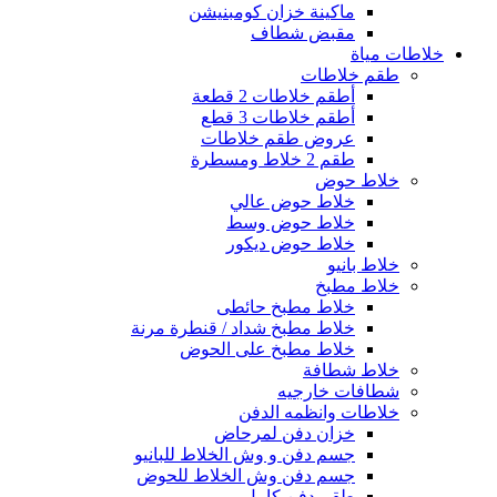
ماكينة خزان كومبنيشن
مقبض شطاف
خلاطات مياة
طقم خلاطات
أطقم خلاطات 2 قطعة
أطقم خلاطات 3 قطع
عروض طقم خلاطات
طقم 2 خلاط ومسطرة
خلاط حوض
خلاط حوض عالي
خلاط حوض وسط
خلاط حوض ديكور
خلاط بانيو
خلاط مطبخ
خلاط مطبخ حائطى
خلاط مطبخ شداد / قنطرة مرنة
خلاط مطبخ على الحوض
خلاط شطافة
شطافات خارجيه
خلاطات وانظمه الدفن
خزان دفن لمرحاض
جسم دفن و وش الخلاط للبانيو
جسم دفن وش الخلاط للحوض
طقم دفن كامل