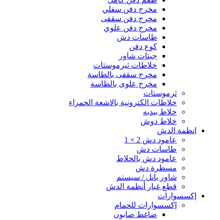
مخرج دفن سفلي
مخرج دفن سقفى
مخرج دفن علوي
طاسات دش
كوع دفن
جيتات شاور
خلاطات ثيرموستات
مخرج سقفى بالطاسة
مخرج علوى بالطاسة
ثرموستات
خلاطات الكترونية بالاشعة الحمراء
خلاط بيديه
خلاط دوش
انظمة الدش
عامود دش 2 × 1
طاسات دش
عامود دش بالخلاط
مسطرة دش
شاور بانل / سيستم
قطع غيار أنظمة الدش
إكسسوارات
إكسسوارات للحمام
ضاغط صابون