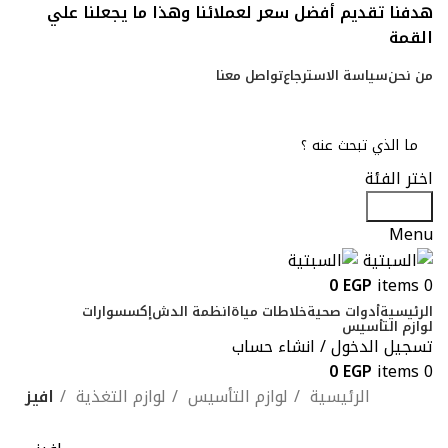
هدفنا تقديم أفضل سعر لعملائنا وهذا ما يجعلنا علي
القمة
من نحن
سياسة الاسترجاع
تواصل معنا
اختر الفئة
Search
Menu
0
EGP
items
0
الرئيسية
أدوات صحية
خلاطات مياة
انظمة الدش
إكسسوارات
لوازم التأسيس
تسجيل الدخول / انشاء حساب
0
EGP
items
0
الرئيسية
لوازم التأسيس
لوازم التغذية
افيز