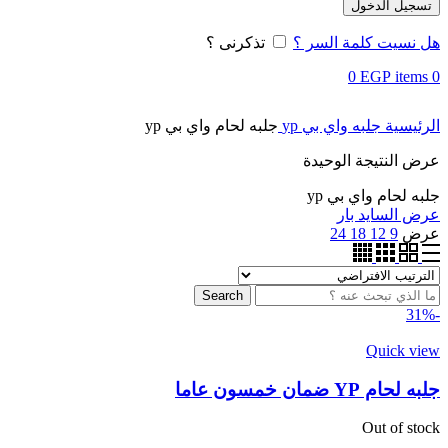
تسجيل الدخول
هل نسيت كلمة السر ؟
تذكرنى ؟
0
EGP
items
0
الرئيسية
جلبه واي بي yp
جلبه لحام واي بي yp
عرض النتيجة الوحيدة
جلبه لحام واي بي yp
عرض السايد بار
عرض
9
12
18
24
Search
-31%
Quick view
جلبه لحام YP ضمان خمسون عاما
Out of stock