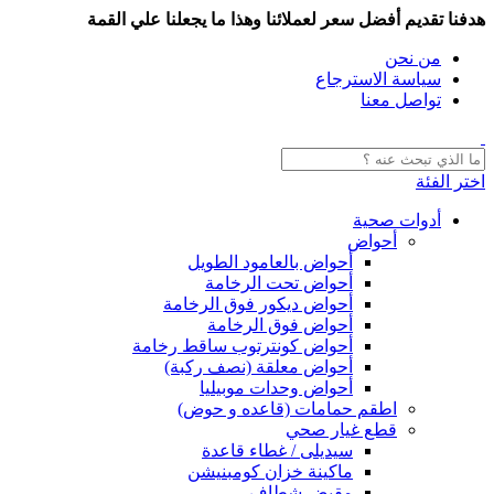
هدفنا تقديم أفضل سعر لعملائنا وهذا ما يجعلنا علي القمة
من نحن
سياسة الاسترجاع
تواصل معنا
اختر الفئة
أدوات صحية
أحواض
أحواض بالعامود الطويل
أحواض تحت الرخامة
أحواض ديكور فوق الرخامة
أحواض فوق الرخامة
أحواض كونترتوب ساقط رخامة
أحواض معلقة (نصف ركبة)
أحواض وحدات موبيليا
اطقم حمامات (قاعده و حوض)
قطع غيار صحي
سيديلى / غطاء قاعدة
ماكينة خزان كومبنيشن
مقبض شطاف