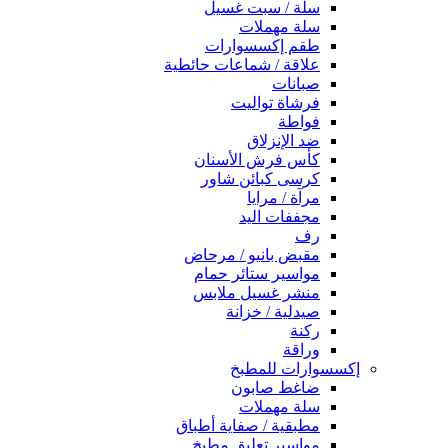
سلة / سبت غسيل
سلة مهملات
طقم إكسسوارات
علاقة / شماعات حائطية
صبانات
فرشاة تواليت
فواطة
ضد الإنزلاق
كأس فرش الأسنان
كرسى كبائن شاور
مرآة / مرايا
مجففات اليد
رف
مقبض بانيو / مرحاض
مواسير ستائر حمام
منشر غسيل ملابس
صيدلية / خزانة
ركنة
وراقة
إكسسوارات للمطبخ
ضاغط صابون
سلة مهملات
مطبقية / صفاية أطباق
مواسير تعليق مطبخ