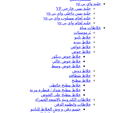
جلبه واي بي yp
جلبة بسن خارجي YP
جلبه بسن داخلي واي بي yp
جلبه لحام مسلوب واي بي yp
جلبه لحام واي بي yp
خلاطات مياة
ثرموستات
خلاط بانيو
خلاط بيديه
خلاط حواض
خلاط حوض
خلاط حوض ديكور
خلاط حوض عالي
خلاط حوض وسط
خلاط دوش
خلاط شطافه
خلاط مطبخ
خلاط مطبخ حائطى
خلاط مطبخ شداد / قنطرة مرنة
خلاط مطبخ على الحوض
خلاطات الكترونية بالاشعة الحمراء
خلاطات وانظمه الدفن
جسم دفن و وش الخلاط للبانيو