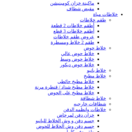
ماكينة خزان كومبنيشن
مقبض شطاف
خلاطات مياة
طقم خلاطات
أطقم خلاطات 2 قطعة
أطقم خلاطات 3 قطع
عروض طقم خلاطات
طقم 2 خلاط ومسطرة
خلاط حوض
خلاط حوض عالي
خلاط حوض وسط
خلاط حوض ديكور
خلاط بانيو
خلاط مطبخ
خلاط مطبخ حائطى
خلاط مطبخ شداد / قنطرة مرنة
خلاط مطبخ على الحوض
خلاط شطافة
شطافات خارجيه
خلاطات وانظمه الدفن
خزان دفن لمرحاض
جسم دفن و وش الخلاط للبانيو
جسم دفن وش الخلاط للحوض
طقم دفن كامل