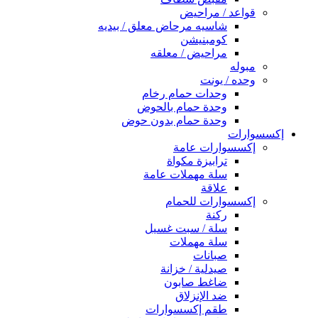
قواعد / مراحيض
شاسيه مرحاض معلق / بيديه
كومبنيشن
مراحيض / معلقه
مبوله
وحده / يونت
وحدات حمام رخام
وحدة حمام بالحوض
وحدة حمام بدون حوض
إكسسوارات
إكسسوارات عامة
ترابيزة مكواة
سلة مهملات عامة
علاقة
إكسسوارات للحمام
ركنة
سلة / سبت غسيل
سلة مهملات
صبانات
صيدلية / خزانة
ضاغط صابون
ضد الإنزلاق
طقم إكسسوارات