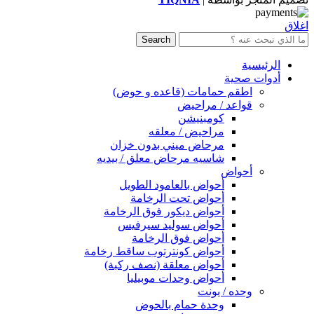
اغلاق
Search
الرئيسية
أدوات صحية
اطقم حمامات (قاعده و حوض)
قواعد / مراحيض
كومبنيشن
مراحيض / معلقه
مرحاض ميني بدون خزان
شاسيه مرحاض معلق / بيديه
أحواض
أحواض بالعامود الطويل
أحواض تحت الرخامة
أحواض ديكور فوق الرخامة
أحواض سوليد سيرفيس
أحواض فوق الرخامة
أحواض كونترتوب ساقط رخامة
أحواض معلقة (نصف ركبة)
أحواض وحدات موبيليا
وحده / يونت
وحدة حمام بالحوض