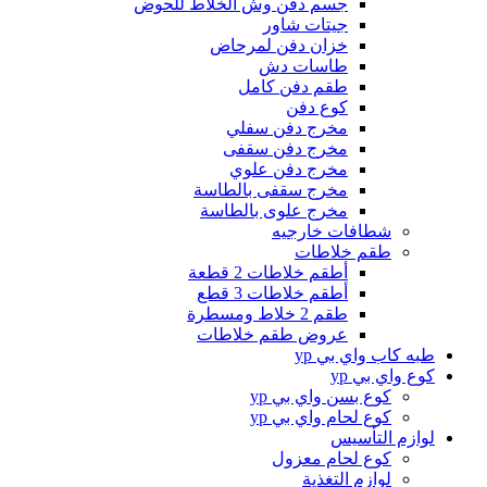
جسم دفن وش الخلاط للحوض
جيتات شاور
خزان دفن لمرحاض
طاسات دش
طقم دفن كامل
كوع دفن
مخرج دفن سفلي
مخرج دفن سقفى
مخرج دفن علوي
مخرج سقفى بالطاسة
مخرج علوى بالطاسة
شطافات خارجيه
طقم خلاطات
أطقم خلاطات 2 قطعة
أطقم خلاطات 3 قطع
طقم 2 خلاط ومسطرة
عروض طقم خلاطات
طبه كاب واي بي yp
كوع واي بي yp
كوع بسن واي بي yp
كوع لحام واي بي yp
لوازم التأسيس
كوع لحام معزول
لوازم التغذية