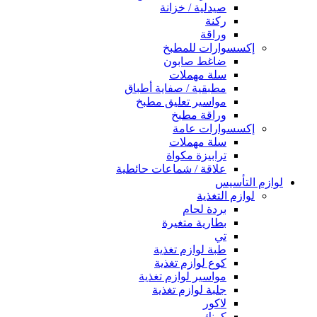
صيدلية / خزانة
ركنة
وراقة
إكسسوارات للمطبخ
ضاغط صابون
سلة مهملات
مطبقية / صفاية أطباق
مواسير تعليق مطبخ
وراقة مطبخ
إكسسوارات عامة
سلة مهملات
ترابيزة مكواة
علاقة / شماعات حائطية
لوازم التأسيس
لوازم التغذية
بردة لحام
بطارية متغيرة
تي
طبة لوازم تغذية
كوع لوازم تغذية
مواسير لوازم تغذية
جلبة لوازم تغذية
لاكور
كرنك