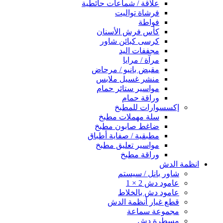
علاقة / شماعات حائطية
فرشاة تواليت
فواطة
كأس فرش الأسنان
كرسى كبائن شاور
مجففات اليد
مرآة / مرايا
مقبض بانيو / مرحاض
منشر غسيل ملابس
مواسير ستائر حمام
وراقة حمام
إكسسوارات للمطبخ
سلة مهملات مطبخ
ضاغط صابون مطبخ
مطبقية / صفاية أطباق
مواسير تعليق مطبخ
وراقة مطبخ
انظمة الدش
شاور بانل / سيستم
عامود دش 2 × 1
عامود دش بالخلاط
قطع غيار أنظمة الدش
مجموعة سماعة
مسطرة دش