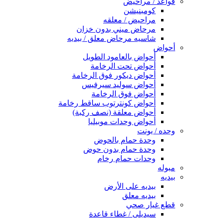
قواعد / مراحيض
كومبنيشن
مراحيض / معلقه
مرحاض ميني بدون خزان
شاسيه مرحاض معلق / بيديه
أحواض
أحواض بالعامود الطويل
أحواض تحت الرخامة
أحواض ديكور فوق الرخامة
أحواض سوليد سيرفيس
أحواض فوق الرخامة
أحواض كونترتوب ساقط رخامة
أحواض معلقة (نصف ركبة)
أحواض وحدات موبيليا
وحده / يونت
وحدة حمام بالحوض
وحدة حمام بدون حوض
وحدات حمام رخام
مبوله
بيديه
بيديه على الأرض
بيديه معلق
قطع غيار صحي
سيديلى / غطاء قاعدة