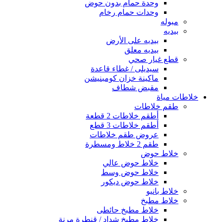
وحدة حمام بدون حوض
وحدات حمام رخام
مبوله
بيديه
بيديه على الأرض
بيديه معلق
قطع غيار صحي
سيديلى / غطاء قاعدة
ماكينة خزان كومبنيشن
مقبض شطاف
خلاطات مياة
طقم خلاطات
أطقم خلاطات 2 قطعة
أطقم خلاطات 3 قطع
عروض طقم خلاطات
طقم 2 خلاط ومسطرة
خلاط حوض
خلاط حوض عالي
خلاط حوض وسط
خلاط حوض ديكور
خلاط بانيو
خلاط مطبخ
خلاط مطبخ حائطى
خلاط مطبخ شداد / قنطرة مرنة