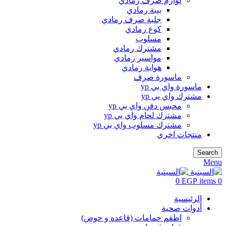
لوازم صرف رمادي
بيبة رمادي
جلبة صرف رمادي
كوع رمادي
مسلوب
مشترك رمادي
مواسير رمادي
هواية رمادي
ماسورة صرف
ماسورة واي بي yp
مشترك واي بي yp
محبس دفن واي بي yp
مشترك لحام واي بي yp
مشترك مسلوب واي بي yp
منتجات اخري
Search
Menu
0
EGP
items
0
الرئيسية
أدوات صحية
اطقم حمامات (قاعده و حوض)