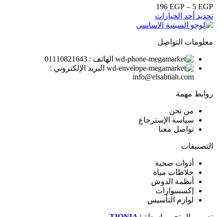
EGP
5
–
EGP
196
نطاق
تحديد أحد الخيارات
السعر:
من
معلومات التواصل
خلال
الهاتف : 01110821643
البريد الإلكتروني :
info@elsabtiah.com
روابط مهمة
من نحن
سياسة الإسترجاع
تواصل معنا
التصنيفات
أدوات صحية
خلاطات مياة
أنظمة الدوش
إكسسوارات
لوازم التأسيس
تصميم المتجر بواسطة |
TIQNIA