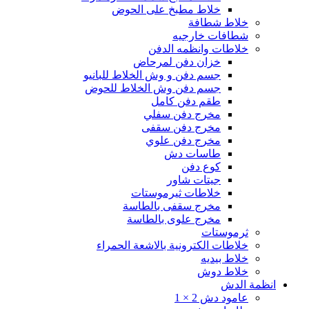
خلاط مطبخ على الحوض
خلاط شطافة
شطافات خارجيه
خلاطات وانظمه الدفن
خزان دفن لمرحاض
جسم دفن و وش الخلاط للبانيو
جسم دفن وش الخلاط للحوض
طقم دفن كامل
مخرج دفن سفلي
مخرج دفن سقفى
مخرج دفن علوي
طاسات دش
كوع دفن
جيتات شاور
خلاطات ثيرموستات
مخرج سقفى بالطاسة
مخرج علوى بالطاسة
ثرموستات
خلاطات الكترونية بالاشعة الحمراء
خلاط بيديه
خلاط دوش
انظمة الدش
عامود دش 2 × 1