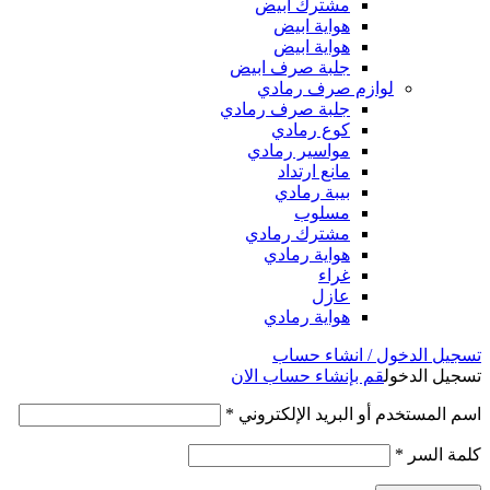
مشترك ابيض
هواية ابيض
هواية ابيض
جلبة صرف ابيض
لوازم صرف رمادي
جلبة صرف رمادي
كوع رمادي
مواسير رمادي
مانع ارتداد
بيبة رمادي
مسلوب
مشترك رمادي
هواية رمادي
غراء
عازل
هواية رمادي
تسجيل الدخول / انشاء حساب
تسجيل الدخول
قم بإنشاء حساب الان
اسم المستخدم أو البريد الإلكتروني
*
كلمة السر
*