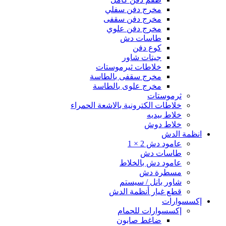
مخرج دفن سفلي
مخرج دفن سقفى
مخرج دفن علوي
طاسات دش
كوع دفن
جيتات شاور
خلاطات ثيرموستات
مخرج سقفى بالطاسة
مخرج علوى بالطاسة
ثرموستات
خلاطات الكترونية بالاشعة الحمراء
خلاط بيديه
خلاط دوش
انظمة الدش
عامود دش 2 × 1
طاسات دش
عامود دش بالخلاط
مسطرة دش
شاور بانل / سيستم
قطع غيار أنظمة الدش
إكسسوارات
إكسسوارات للحمام
ضاغط صابون