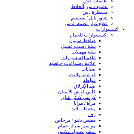
طاسات دش
عامود دش بالخلاط
مسطرة دش
شاور بانل / سيستم
قطع غيار أنظمة الدش
إكسسوارات
إكسسوارات للحمام
ضاغط صابون
سلة / سبت غسيل
سلة مهملات
طقم إكسسوارات
علاقة / شماعات حائطية
صبانات
فرشاة تواليت
فواطة
ضد الإنزلاق
كأس فرش الأسنان
كرسى كبائن شاور
مرآة / مرايا
مجففات اليد
رف
مقبض بانيو / مرحاض
مواسير ستائر حمام
منشر غسيل ملابس