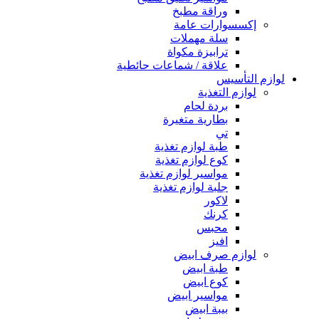
وراقة مطبخ
إكسسوارات عامة
سلة مهملات
ترابيزة مكواة
علاقة / شماعات حائطية
لوازم التأسيس
لوازم التغذية
بردة لحام
بطارية متغيرة
تي
طبة لوازم تغذية
كوع لوازم تغذية
مواسير لوازم تغذية
جلبة لوازم تغذية
لاكور
كرنك
محبس
افيز
لوازم صرف ابيض
طبة ابيض
كوع ابيض
مواسير ابيض
بيبة ابيض