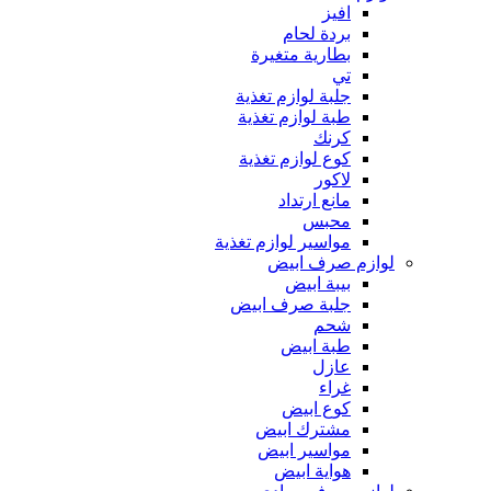
افيز
بردة لحام
بطارية متغيرة
تي
جلبة لوازم تغذية
طبة لوازم تغذية
كرنك
كوع لوازم تغذية
لاكور
مانع ارتداد
محبس
مواسير لوازم تغذية
لوازم صرف ابيض
بيبة ابيض
جلبة صرف ابيض
شحم
طبة ابيض
عازل
غراء
كوع ابيض
مشترك ابيض
مواسير ابيض
هواية ابيض