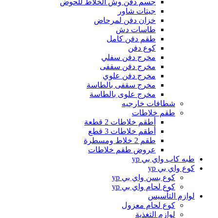
جسم دفن وش الخلاط للحوض
جيتات شاور
خزان دفن لمرحاض
طاسات دش
طقم دفن كامل
كوع دفن
مخرج دفن سفلي
مخرج دفن سقفى
مخرج دفن علوي
مخرج سقفى بالطاسة
مخرج علوى بالطاسة
شطافات خارجيه
طقم خلاطات
أطقم خلاطات 2 قطعة
أطقم خلاطات 3 قطع
طقم 2 خلاط ومسطرة
عروض طقم خلاطات
طبه كاب واي بي yp
كوع واي بي yp
كوع بسن واي بي yp
كوع لحام واي بي yp
لوازم التأسيس
كوع لحام معزول
لوازم التغذية