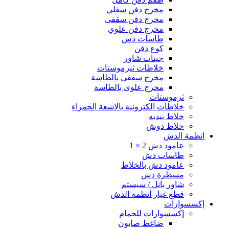
مخرج دفن سفلي
مخرج دفن سقفى
مخرج دفن علوي
طاسات دش
كوع دفن
جيتات شاور
خلاطات ثيرموستات
مخرج سقفى بالطاسة
مخرج علوى بالطاسة
ثرموستات
خلاطات الكترونية بالاشعة الحمراء
خلاط بيديه
خلاط دوش
انظمة الدش
عامود دش 2 × 1
طاسات دش
عامود دش بالخلاط
مسطرة دش
شاور بانل / سيستم
قطع غيار أنظمة الدش
إكسسوارات
إكسسوارات للحمام
ضاغط صابون