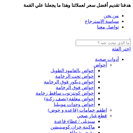
هدفنا تقديم أفضل سعر لعملائنا وهذا ما يجعلنا علي القمة
من نحن
سياسة الاسترجاع
تواصل معنا
اختر الفئة
أدوات صحية
أحواض
أحواض بالعامود الطويل
أحواض تحت الرخامة
أحواض ديكور فوق الرخامة
أحواض فوق الرخامة
أحواض كونترتوب ساقط رخامة
أحواض معلقة (نصف ركبة)
أحواض وحدات موبيليا
اطقم حمامات (قاعده و حوض)
قطع غيار صحي
سيديلى / غطاء قاعدة
ماكينة خزان كومبنيشن
مقبض شطاف