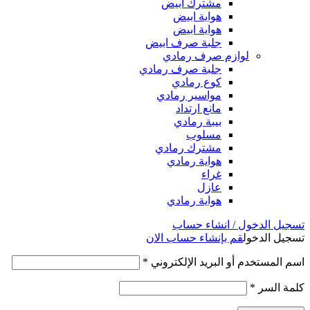
مشترك ابيض
هواية ابيض
هواية ابيض
جلبة صرف ابيض
لوازم صرف رمادي
جلبة صرف رمادي
كوع رمادي
مواسير رمادي
مانع ارتداد
بيبة رمادي
مسلوب
مشترك رمادي
هواية رمادي
غراء
عازل
هواية رمادي
تسجيل الدخول / انشاء حساب
تسجيل الدخول
قم بإنشاء حساب الان
اسم المستخدم أو البريد الإلكتروني
*
كلمة السر
*