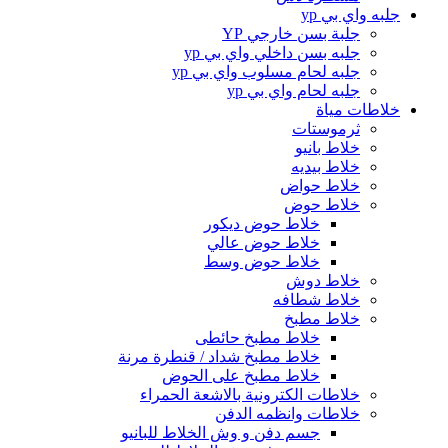
جلبه واي بي yp
جلبة بسن خارجي YP
جلبه بسن داخلي واي بي yp
جلبه لحام مسلوب واي بي yp
جلبه لحام واي بي yp
خلاطات مياة
ثرموستات
خلاط بانيو
خلاط بيديه
خلاط حواض
خلاط حوض
خلاط حوض ديكور
خلاط حوض عالي
خلاط حوض وسط
خلاط دوش
خلاط شطافه
خلاط مطبخ
خلاط مطبخ حائطى
خلاط مطبخ شداد / قنطرة مرنة
خلاط مطبخ على الحوض
خلاطات الكترونية بالاشعة الحمراء
خلاطات وانظمه الدفن
جسم دفن و وش الخلاط للبانيو