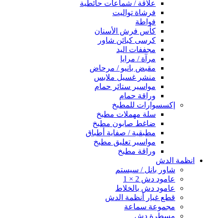
علاقة / شماعات حائطية
فرشاة تواليت
فواطة
كأس فرش الأسنان
كرسى كبائن شاور
مجففات اليد
مرآة / مرايا
مقبض بانيو / مرحاض
منشر غسيل ملابس
مواسير ستائر حمام
وراقة حمام
إكسسوارات للمطبخ
سلة مهملات مطبخ
ضاغط صابون مطبخ
مطبقية / صفاية أطباق
مواسير تعليق مطبخ
وراقة مطبخ
انظمة الدش
شاور بانل / سيستم
عامود دش 2 × 1
عامود دش بالخلاط
قطع غيار أنظمة الدش
مجموعة سماعة
مسطرة دش