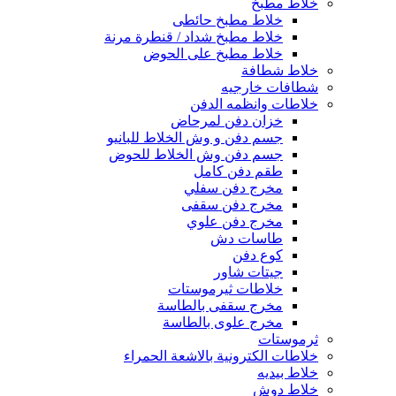
خلاط مطبخ
خلاط مطبخ حائطى
خلاط مطبخ شداد / قنطرة مرنة
خلاط مطبخ على الحوض
خلاط شطافة
شطافات خارجيه
خلاطات وانظمه الدفن
خزان دفن لمرحاض
جسم دفن و وش الخلاط للبانيو
جسم دفن وش الخلاط للحوض
طقم دفن كامل
مخرج دفن سفلي
مخرج دفن سقفى
مخرج دفن علوي
طاسات دش
كوع دفن
جيتات شاور
خلاطات ثيرموستات
مخرج سقفى بالطاسة
مخرج علوى بالطاسة
ثرموستات
خلاطات الكترونية بالاشعة الحمراء
خلاط بيديه
خلاط دوش