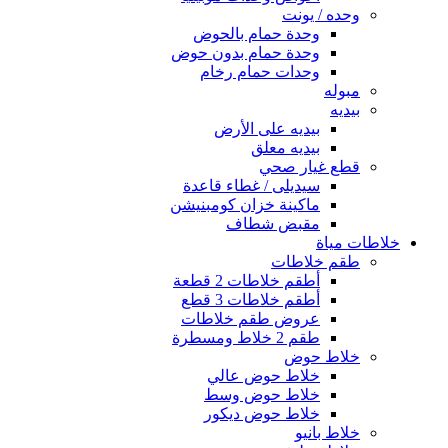
وحده / يونت
وحدة حمام بالحوض
وحدة حمام بدون حوض
وحدات حمام رخام
مبوله
بيديه
بيديه على الأرض
بيديه معلق
قطع غيار صحي
سيديلى / غطاء قاعدة
ماكينة خزان كومبنيشن
مقبض شطاف
خلاطات مياة
طقم خلاطات
أطقم خلاطات 2 قطعة
أطقم خلاطات 3 قطع
عروض طقم خلاطات
طقم 2 خلاط ومسطرة
خلاط حوض
خلاط حوض عالي
خلاط حوض وسط
خلاط حوض ديكور
خلاط بانيو