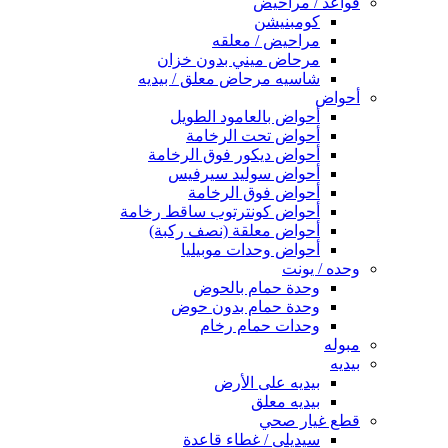
قواعد / مراحيض
كومبنيشن
مراحيض / معلقه
مرحاض ميني بدون خزان
شاسيه مرحاض معلق / بيديه
أحواض
أحواض بالعامود الطويل
أحواض تحت الرخامة
أحواض ديكور فوق الرخامة
أحواض سوليد سيرفيس
أحواض فوق الرخامة
أحواض كونترتوب ساقط رخامة
أحواض معلقة (نصف ركبة)
أحواض وحدات موبيليا
وحده / يونت
وحدة حمام بالحوض
وحدة حمام بدون حوض
وحدات حمام رخام
مبوله
بيديه
بيديه على الأرض
بيديه معلق
قطع غيار صحي
سيديلى / غطاء قاعدة