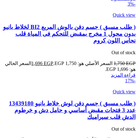
-3%
Quick view
( طلب مسبق ) جسم دفن بالوش المربع BI2 لخلاط بانيو
بدون محول 1 مخرج بمقبض للتحكم فى المياة قلب
نحاس اللون كروم
Out of stock
EGP
1,750
السعر الأصلي هو: 1,750 EGP.
EGP
1,696
السعر الحالي
هو: 1,696 EGP.
قراءة المزيد
-17%
Quick view
( طلب مسبق ) جسم دفن لوش خلاط بانيو 13439180
عدد 3 فتحات مقبض أساسي و حامل دش و خرطوم
الدش قلب سيراميك
Out of stock