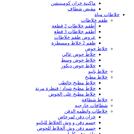
ماكينة خزان كومبنيشن
مقبض شطاف
خلاطات مياة
طقم خلاطات
أطقم خلاطات 2 قطعة
أطقم خلاطات 3 قطع
عروض طقم خلاطات
طقم 2 خلاط ومسطرة
خلاط حوض
خلاط حوض عالي
خلاط حوض وسط
خلاط حوض ديكور
خلاط بانيو
خلاط مطبخ
خلاط مطبخ حائطى
خلاط مطبخ شداد / قنطرة مرنة
خلاط مطبخ على الحوض
خلاط شطافة
شطافات خارجيه
خلاطات وانظمه الدفن
خزان دفن لمرحاض
جسم دفن و وش الخلاط للبانيو
جسم دفن وش الخلاط للحوض
طقم دفن كامل