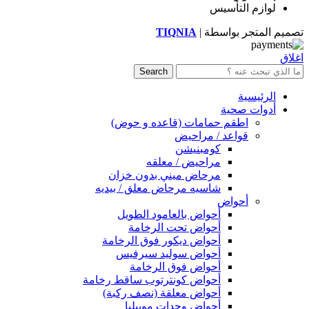
لوازم التأسيس
تصميم المتجر بواسطة |
TIQNIA
اغلاق
Search
الرئيسية
أدوات صحية
اطقم حمامات (قاعده و حوض)
قواعد / مراحيض
كومبنيشن
مراحيض / معلقه
مرحاض ميني بدون خزان
شاسيه مرحاض معلق / بيديه
أحواض
أحواض بالعامود الطويل
أحواض تحت الرخامة
أحواض ديكور فوق الرخامة
أحواض سوليد سيرفيس
أحواض فوق الرخامة
أحواض كونترتوب ساقط رخامة
أحواض معلقة (نصف ركبة)
أحواض وحدات موبيليا