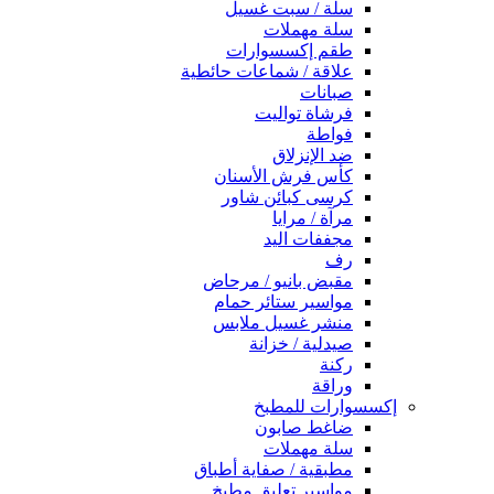
سلة / سبت غسيل
سلة مهملات
طقم إكسسوارات
علاقة / شماعات حائطية
صبانات
فرشاة تواليت
فواطة
ضد الإنزلاق
كأس فرش الأسنان
كرسى كبائن شاور
مرآة / مرايا
مجففات اليد
رف
مقبض بانيو / مرحاض
مواسير ستائر حمام
منشر غسيل ملابس
صيدلية / خزانة
ركنة
وراقة
إكسسوارات للمطبخ
ضاغط صابون
سلة مهملات
مطبقية / صفاية أطباق
مواسير تعليق مطبخ