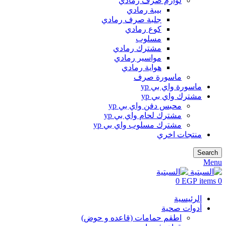
لوازم صرف رمادي
بيبة رمادي
جلبة صرف رمادي
كوع رمادي
مسلوب
مشترك رمادي
مواسير رمادي
هواية رمادي
ماسورة صرف
ماسورة واي بي yp
مشترك واي بي yp
محبس دفن واي بي yp
مشترك لحام واي بي yp
مشترك مسلوب واي بي yp
منتجات اخري
Search
Menu
0
EGP
items
0
الرئيسية
أدوات صحية
اطقم حمامات (قاعده و حوض)