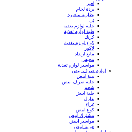
افيز
بردة لحام
بطارية متغيرة
تي
جلبة لوازم تغذية
طبة لوازم تغذية
كرنك
كوع لوازم تغذية
لاكور
مانع ارتداد
محبس
مواسير لوازم تغذية
لوازم صرف ابيض
بيبة ابيض
جلبة صرف ابيض
شحم
طبة ابيض
عازل
غراء
كوع ابيض
مشترك ابيض
مواسير ابيض
هواية ابيض