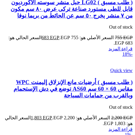
( طلب مسبق ) LG02 حبل منشر سوسته الأكورديون
قابل للطى مستورد صناعة تركى عرض ٨٠ سم مكون
من ٧ منشر يخرج ٥٠ سم عن الحائط من بريما نوفا
Out of stock
EGP
755
السعر الأصلي هو: 755 EGP.
EGP
683
السعر الحالي هو:
683 EGP.
قراءة المزيد
-18%
Quick view
( طلب مسبق ) أرضيات مانع الإنزلاق إليمنت WPC
مقاس 60 × 60 سم AS60 توضع في دش الإستحمام
وبالقرب من حمامات السباحة
Out of stock
EGP
2,200
السعر الأصلي هو: 2,200 EGP.
EGP
1,803
السعر الحالي
هو: 1,803 EGP.
قراءة المزيد
-1%