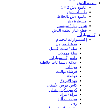
انظمة الدش
عامود دش 2 × 1
طاسات دش
عامود دش بالخلاط
مسطرة دش
شاور بانل / سيستم
قطع غيار أنظمة الدش
إكسسوارات
إكسسوارات للحمام
ضاغط صابون
سلة / سبت غسيل
سلة مهملات
طقم إكسسوارات
علاقة / شماعات حائطية
صبانات
فرشاة تواليت
فواطة
ضد الإنزلاق
كأس فرش الأسنان
كرسى كبائن شاور
مرآة / مرايا
مجففات اليد
رف