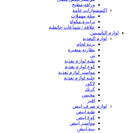
وراقة مطبخ
إكسسوارات عامة
سلة مهملات
ترابيزة مكواة
علاقة / شماعات حائطية
لوازم التأسيس
لوازم التغذية
بردة لحام
بطارية متغيرة
تي
طبة لوازم تغذية
كوع لوازم تغذية
مواسير لوازم تغذية
جلبة لوازم تغذية
لاكور
كرنك
محبس
افيز
لوازم صرف ابيض
طبة ابيض
كوع ابيض
مواسير ابيض
بيبة ابيض