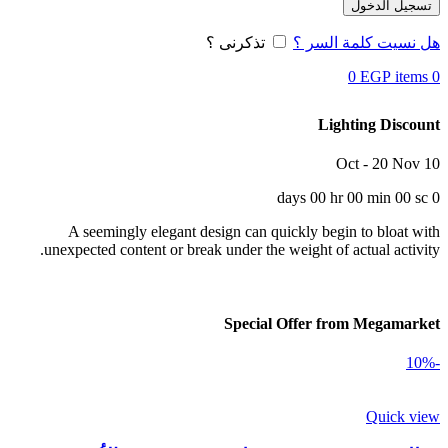
تسجيل الدخول
هل نسيت كلمة السر ؟
تذكرنى ؟
0
EGP
items
0
Lighting Discount
10 Oct - 20 Nov
days
00
hr
00
min
00
sc
0
A seemingly elegant design can quickly begin to bloat with
unexpected content or break under the weight of actual activity.
Special Offer from Megamarket
-10%
Quick view