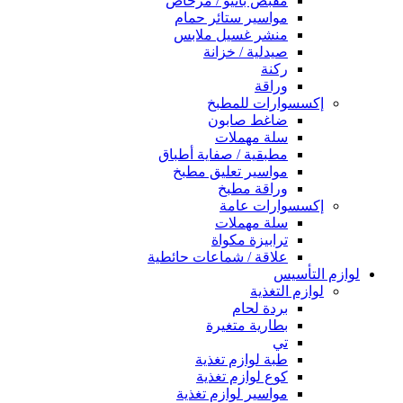
مقبض بانيو / مرحاض
مواسير ستائر حمام
منشر غسيل ملابس
صيدلية / خزانة
ركنة
وراقة
إكسسوارات للمطبخ
ضاغط صابون
سلة مهملات
مطبقية / صفاية أطباق
مواسير تعليق مطبخ
وراقة مطبخ
إكسسوارات عامة
سلة مهملات
ترابيزة مكواة
علاقة / شماعات حائطية
لوازم التأسيس
لوازم التغذية
بردة لحام
بطارية متغيرة
تي
طبة لوازم تغذية
كوع لوازم تغذية
مواسير لوازم تغذية