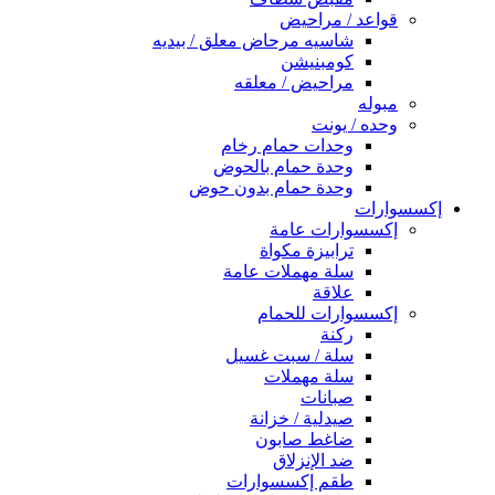
قواعد / مراحيض
شاسيه مرحاض معلق / بيديه
كومبنيشن
مراحيض / معلقه
مبوله
وحده / يونت
وحدات حمام رخام
وحدة حمام بالحوض
وحدة حمام بدون حوض
إكسسوارات
إكسسوارات عامة
ترابيزة مكواة
سلة مهملات عامة
علاقة
إكسسوارات للحمام
ركنة
سلة / سبت غسيل
سلة مهملات
صبانات
صيدلية / خزانة
ضاغط صابون
ضد الإنزلاق
طقم إكسسوارات