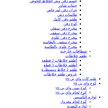
جسم دفن وش الخلاط للحوض
جيتات شاور
خزان دفن لمرحاض
طاسات دش
طقم دفن كامل
كوع دفن
مخرج دفن سفلي
مخرج دفن سقفى
مخرج دفن علوي
مخرج سقفى بالطاسة
مخرج علوى بالطاسة
شطافات خارجيه
طقم خلاطات
أطقم خلاطات 2 قطعة
أطقم خلاطات 3 قطع
طقم 2 خلاط ومسطرة
عروض طقم خلاطات
طبه كاب واي بي yp
كوع واي بي yp
كوع بسن واي بي yp
كوع لحام واي بي yp
لوازم التأسيس
كوع لحام معزول
لوازم التغذية