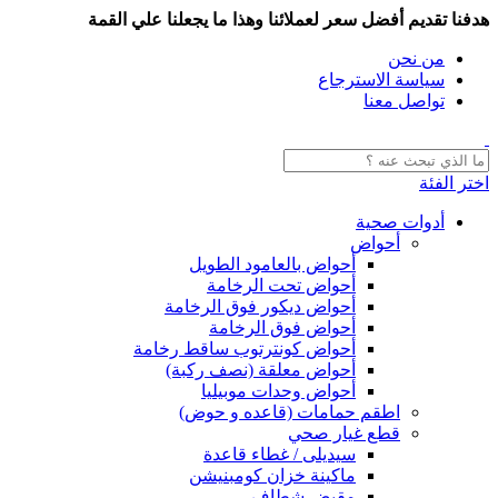
هدفنا تقديم أفضل سعر لعملائنا وهذا ما يجعلنا علي القمة
من نحن
سياسة الاسترجاع
تواصل معنا
اختر الفئة
أدوات صحية
أحواض
أحواض بالعامود الطويل
أحواض تحت الرخامة
أحواض ديكور فوق الرخامة
أحواض فوق الرخامة
أحواض كونترتوب ساقط رخامة
أحواض معلقة (نصف ركبة)
أحواض وحدات موبيليا
اطقم حمامات (قاعده و حوض)
قطع غيار صحي
سيديلى / غطاء قاعدة
ماكينة خزان كومبنيشن
مقبض شطاف