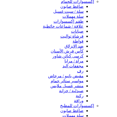
إكسسوارات للحمام
ضاغط صابون
سلة / سبت غسيل
سلة مهملات
طقم إكسسوارات
علاقة / شماعات حائطية
صبانات
فرشاة تواليت
فواطة
ضد الإنزلاق
كأس فرش الأسنان
كرسى كبائن شاور
مرآة / مرايا
مجففات اليد
رف
مقبض بانيو / مرحاض
مواسير ستائر حمام
منشر غسيل ملابس
صيدلية / خزانة
ركنة
وراقة
إكسسوارات للمطبخ
ضاغط صابون
سلة مهملات