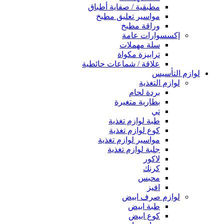
مطبقية / صفاية أطباق
مواسير تعليق مطبخ
وراقة مطبخ
إكسسوارات عامة
سلة مهملات
ترابيزة مكواة
علاقة / شماعات حائطية
لوازم التأسيس
لوازم التغذية
بردة لحام
بطارية متغيرة
تي
طبة لوازم تغذية
كوع لوازم تغذية
مواسير لوازم تغذية
جلبة لوازم تغذية
لاكور
كرنك
محبس
افيز
لوازم صرف ابيض
طبة ابيض
كوع ابيض