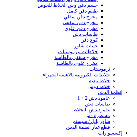
جسم دفن وش الخلاط للحوض
طقم دفن كامل
مخرج دفن سفلي
مخرج دفن سقفى
مخرج دفن علوي
طاسات دش
كوع دفن
جيتات شاور
خلاطات ثيرموستات
مخرج سقفى بالطاسة
مخرج علوى بالطاسة
ثرموستات
خلاطات الكترونية بالاشعة الحمراء
خلاط بيديه
خلاط دوش
انظمة الدش
عامود دش 2 × 1
طاسات دش
عامود دش بالخلاط
مسطرة دش
شاور بانل / سيستم
قطع غيار أنظمة الدش
إكسسوارات