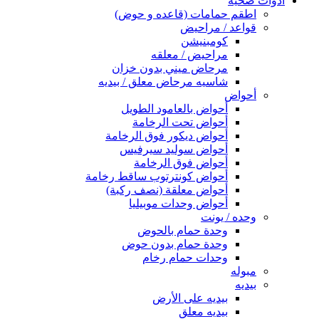
أدوات صحية
اطقم حمامات (قاعده و حوض)
قواعد / مراحيض
كومبنيشن
مراحيض / معلقه
مرحاض ميني بدون خزان
شاسيه مرحاض معلق / بيديه
أحواض
أحواض بالعامود الطويل
أحواض تحت الرخامة
أحواض ديكور فوق الرخامة
أحواض سوليد سيرفيس
أحواض فوق الرخامة
أحواض كونترتوب ساقط رخامة
أحواض معلقة (نصف ركبة)
أحواض وحدات موبيليا
وحده / يونت
وحدة حمام بالحوض
وحدة حمام بدون حوض
وحدات حمام رخام
مبوله
بيديه
بيديه على الأرض
بيديه معلق