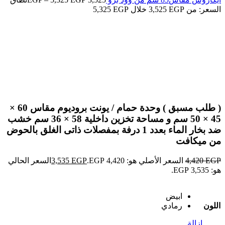
السعر: من ⁦3,525 EGP⁩ خلال ⁦5,325 EGP⁩
-20%
ابيض
رمادي
Click to enlarge
( طلب مسبق ) وحدة حمام / يونت بروديوم مقاس 60 ×
45 × 50 سم و مساحة تخزين داخلية 58 × 36 سم خشب
ضد بخار الماء بعدد 1 درفة بمفصلات ذاتى الغلق بالحوض
من ميكافت
EGP
4,420
السعر الأصلي هو: 4,420 EGP.
EGP
3,535
السعر الحالي
هو: 3,535 EGP.
ابيض
اللون
رمادي
إزالة