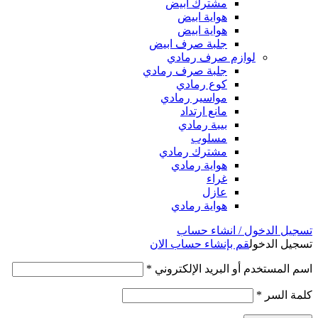
مشترك ابيض
هواية ابيض
هواية ابيض
جلبة صرف ابيض
لوازم صرف رمادي
جلبة صرف رمادي
كوع رمادي
مواسير رمادي
مانع ارتداد
بيبة رمادي
مسلوب
مشترك رمادي
هواية رمادي
غراء
عازل
هواية رمادي
تسجيل الدخول / انشاء حساب
تسجيل الدخول
قم بإنشاء حساب الان
اسم المستخدم أو البريد الإلكتروني
*
كلمة السر
*