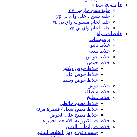
جلبه واي بي yp
جلبة بسن خارجي YP
جلبه بسن داخلي واي بي yp
جلبه لحام مسلوب واي بي yp
جلبه لحام واي بي yp
خلاطات مياة
ثرموستات
خلاط بانيو
خلاط بيديه
خلاط حواض
خلاط حوض
خلاط حوض ديكور
خلاط حوض عالي
خلاط حوض وسط
خلاط دوش
خلاط شطافه
خلاط مطبخ
خلاط مطبخ حائطى
خلاط مطبخ شداد / قنطرة مرنة
خلاط مطبخ على الحوض
خلاطات الكترونية بالاشعة الحمراء
خلاطات وانظمه الدفن
جسم دفن و وش الخلاط للبانيو