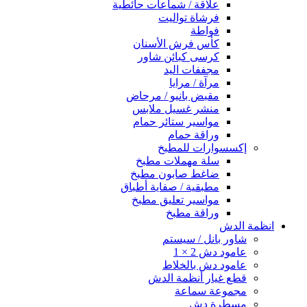
علاقة / شماعات حائطية
فرشاة تواليت
فواطة
كأس فرش الأسنان
كرسى كبائن شاور
مجففات اليد
مرآة / مرايا
مقبض بانيو / مرحاض
منشر غسيل ملابس
مواسير ستائر حمام
وراقة حمام
إكسسوارات للمطبخ
سلة مهملات مطبخ
ضاغط صابون مطبخ
مطبقية / صفاية أطباق
مواسير تعليق مطبخ
وراقة مطبخ
انظمة الدش
شاور بانل / سيستم
عامود دش 2 × 1
عامود دش بالخلاط
قطع غيار أنظمة الدش
مجموعة سماعة
مسطرة دش