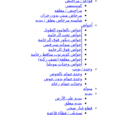
قواعد / مراحيض
كومبنيشن
مراحيض / معلقه
مرحاض ميني بدون خزان
شاسيه مرحاض معلق / بيديه
أحواض
أحواض بالعامود الطويل
أحواض تحت الرخامة
أحواض ديكور فوق الرخامة
أحواض سوليد سيرفيس
أحواض فوق الرخامة
أحواض كونترتوب ساقط رخامة
أحواض معلقة (نصف ركبة)
أحواض وحدات موبيليا
وحده / يونت
وحدة حمام بالحوض
وحدة حمام بدون حوض
وحدات حمام رخام
مبوله
بيديه
بيديه على الأرض
بيديه معلق
قطع غيار صحي
سيديلى / غطاء قاعدة