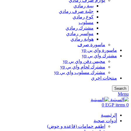
لوازم صرف رمادي
بيبة رمادي
جلبة صرف رمادي
كوع رمادي
مسلوب
مشترك رمادي
مواسير رمادي
هواية رمادي
ماسورة صرف
ماسورة واي بي yp
مشترك واي بي yp
محبس دفن واي بي yp
مشترك لحام واي بي yp
مشترك مسلوب واي بي yp
منتجات اخري
Search
Menu
0
EGP
items
0
الرئيسية
أدوات صحية
اطقم حمامات (قاعده و حوض)