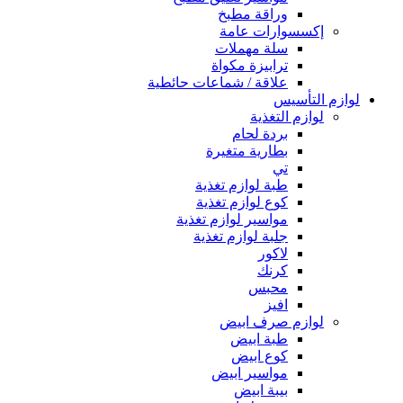
وراقة مطبخ
إكسسوارات عامة
سلة مهملات
ترابيزة مكواة
علاقة / شماعات حائطية
لوازم التأسيس
لوازم التغذية
بردة لحام
بطارية متغيرة
تي
طبة لوازم تغذية
كوع لوازم تغذية
مواسير لوازم تغذية
جلبة لوازم تغذية
لاكور
كرنك
محبس
افيز
لوازم صرف ابيض
طبة ابيض
كوع ابيض
مواسير ابيض
بيبة ابيض