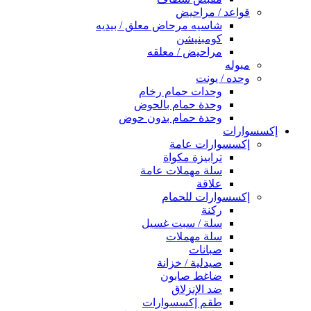
قواعد / مراحيض
شاسيه مرحاض معلق / بيديه
كومبنيشن
مراحيض / معلقه
مبوله
وحده / يونت
وحدات حمام رخام
وحدة حمام بالحوض
وحدة حمام بدون حوض
إكسسوارات
إكسسوارات عامة
ترابيزة مكواة
سلة مهملات عامة
علاقة
إكسسوارات للحمام
ركنة
سلة / سبت غسيل
سلة مهملات
صبانات
صيدلية / خزانة
ضاغط صابون
ضد الإنزلاق
طقم إكسسوارات