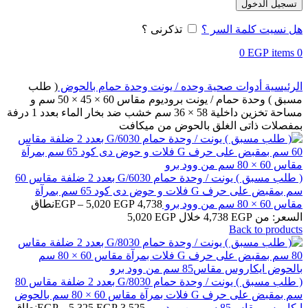
تسجيل الدخول
هل نسيت كلمة السر ؟
تذكرنى ؟
0
EGP
items
0
الرئيسية
أدوات صحية
وحده / يونت
وحدة حمام بالحوض
( طلب
مسبق ) وحدة حمام / يونت بروديوم مقاس 60 × 45 × 50 سم و
مساحة تخزين داخلية 58 × 36 سم خشب ضد بخار الماء بعدد 1 درفة
بمفصلات ذاتى الغلق بالحوض من ميكافت
( طلب مسبق ) يونت / وحدة حمام G/6030 بعدد 2 ضلفة مقاس 60
سم بمقبض على حرف G فلات و حوض دى كود 65 سم بمرآة
مقاس 60 × 80 سم من وود برو
4,738
EGP
5,020
–
EGP
نطاق
السعر: من ⁦4,738 EGP⁩ خلال ⁦5,020 EGP⁩
Back to products
( طلب مسبق ) يونت / وحدة حمام G/8030 بعدد 2 ضلفة مقاس 80
سم بمقبض على حرف G فلات بمرآة مقاس 60 × 80 سم بالحوض
ايكاروس مقاس85 سم من وود برو
3,525
EGP
5,325
–
EGP
نطاق