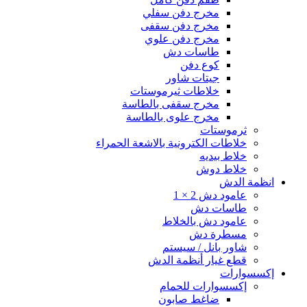
مخرج دفن سفلي
مخرج دفن سقفى
مخرج دفن علوي
طاسات دش
كوع دفن
جيتات شاور
خلاطات ثيرموستات
مخرج سقفى بالطاسة
مخرج علوى بالطاسة
ثرموستات
خلاطات الكترونية بالاشعة الحمراء
خلاط بيديه
خلاط دوش
انظمة الدش
عامود دش 2 × 1
طاسات دش
عامود دش بالخلاط
مسطرة دش
شاور بانل / سيستم
قطع غيار أنظمة الدش
إكسسوارات
إكسسوارات للحمام
ضاغط صابون