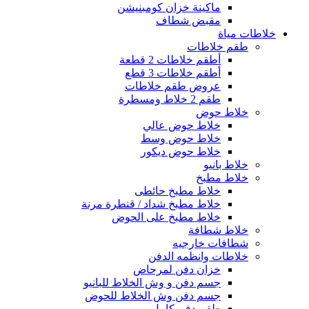
ماكينة خزان كومبنيشن
مقبض شطاف
خلاطات مياة
طقم خلاطات
أطقم خلاطات 2 قطعة
أطقم خلاطات 3 قطع
عروض طقم خلاطات
طقم 2 خلاط ومسطرة
خلاط حوض
خلاط حوض عالي
خلاط حوض وسط
خلاط حوض ديكور
خلاط بانيو
خلاط مطبخ
خلاط مطبخ حائطى
خلاط مطبخ شداد / قنطرة مرنة
خلاط مطبخ على الحوض
خلاط شطافة
شطافات خارجيه
خلاطات وانظمه الدفن
خزان دفن لمرحاض
جسم دفن و وش الخلاط للبانيو
جسم دفن وش الخلاط للحوض
طقم دفن كامل