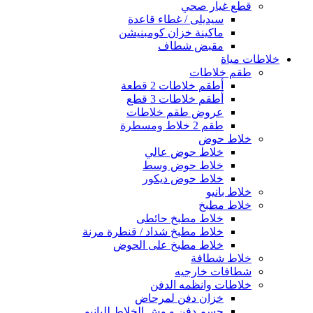
قطع غيار صحي
سيديلى / غطاء قاعدة
ماكينة خزان كومبنيشن
مقبض شطاف
خلاطات مياة
طقم خلاطات
أطقم خلاطات 2 قطعة
أطقم خلاطات 3 قطع
عروض طقم خلاطات
طقم 2 خلاط ومسطرة
خلاط حوض
خلاط حوض عالي
خلاط حوض وسط
خلاط حوض ديكور
خلاط بانيو
خلاط مطبخ
خلاط مطبخ حائطى
خلاط مطبخ شداد / قنطرة مرنة
خلاط مطبخ على الحوض
خلاط شطافة
شطافات خارجيه
خلاطات وانظمه الدفن
خزان دفن لمرحاض
جسم دفن و وش الخلاط للبانيو