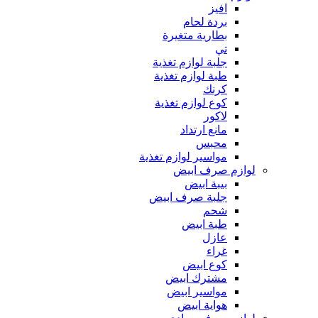
افيز
بردة لحام
بطارية متغيرة
تي
جلبة لوازم تغذية
طبة لوازم تغذية
كرنك
كوع لوازم تغذية
لاكور
مانع ارتداد
محبس
مواسير لوازم تغذية
لوازم صرف ابيض
بيبة ابيض
جلبة صرف ابيض
شحم
طبة ابيض
عازل
غراء
كوع ابيض
مشترك ابيض
مواسير ابيض
هواية ابيض