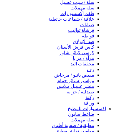
سلة / سبت غسيل
سلة مهملات
طقم إكسسوارات
علاقة / شماعات حائطية
صبانات
فرشاة تواليت
فواطة
ضد الإنزلاق
كأس فرش الأسنان
كرسى كبائن شاور
مرآة / مرايا
مجففات اليد
رف
مقبض بانيو / مرحاض
مواسير ستائر حمام
منشر غسيل ملابس
صيدلية / خزانة
ركنة
وراقة
إكسسوارات للمطبخ
ضاغط صابون
سلة مهملات
مطبقية / صفاية أطباق
مواسير تعليق مطبخ