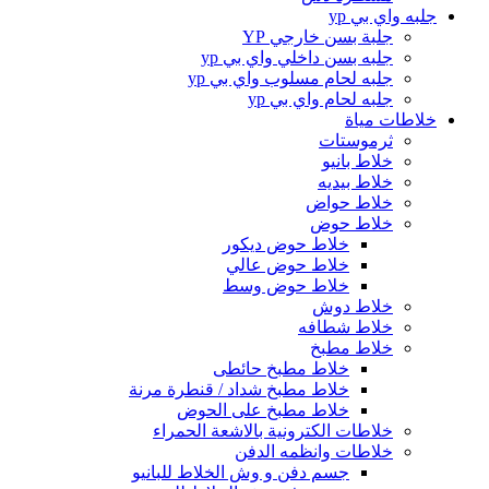
جلبه واي بي yp
جلبة بسن خارجي YP
جلبه بسن داخلي واي بي yp
جلبه لحام مسلوب واي بي yp
جلبه لحام واي بي yp
خلاطات مياة
ثرموستات
خلاط بانيو
خلاط بيديه
خلاط حواض
خلاط حوض
خلاط حوض ديكور
خلاط حوض عالي
خلاط حوض وسط
خلاط دوش
خلاط شطافه
خلاط مطبخ
خلاط مطبخ حائطى
خلاط مطبخ شداد / قنطرة مرنة
خلاط مطبخ على الحوض
خلاطات الكترونية بالاشعة الحمراء
خلاطات وانظمه الدفن
جسم دفن و وش الخلاط للبانيو