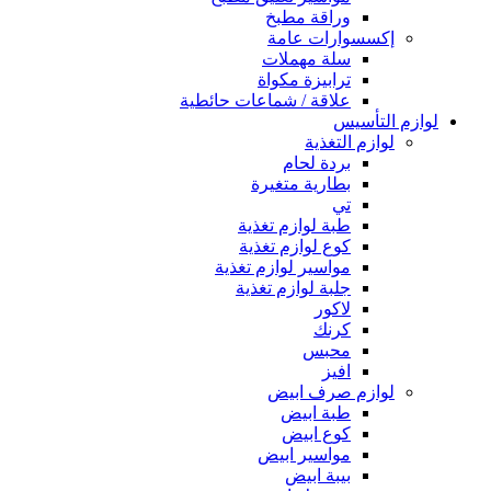
وراقة مطبخ
إكسسوارات عامة
سلة مهملات
ترابيزة مكواة
علاقة / شماعات حائطية
لوازم التأسيس
لوازم التغذية
بردة لحام
بطارية متغيرة
تي
طبة لوازم تغذية
كوع لوازم تغذية
مواسير لوازم تغذية
جلبة لوازم تغذية
لاكور
كرنك
محبس
افيز
لوازم صرف ابيض
طبة ابيض
كوع ابيض
مواسير ابيض
بيبة ابيض