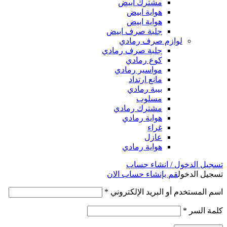
مشترك ابيض
هواية ابيض
هواية ابيض
جلبة صرف ابيض
لوازم صرف رمادي
جلبة صرف رمادي
كوع رمادي
مواسير رمادي
مانع ارتداد
بيبة رمادي
مسلوب
مشترك رمادي
هواية رمادي
غراء
عازل
هواية رمادي
تسجيل الدخول / انشاء حساب
تسجيل الدخول
قم بإنشاء حساب الان
اسم المستخدم أو البريد الإلكتروني
*
كلمة السر
*