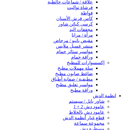
علاقة / شماعات حائطية
فرشاة تواليت
فواطة
كأس فرش الأسنان
كرسى كبائن شاور
مجففات اليد
مرآة / مرايا
مقبض بانيو / مرحاض
منشر غسيل ملابس
مواسير ستائر حمام
وراقة حمام
إكسسوارات للمطبخ
سلة مهملات مطبخ
ضاغط صابون مطبخ
مطبقية / صفاية أطباق
مواسير تعليق مطبخ
وراقة مطبخ
انظمة الدش
شاور بانل / سيستم
عامود دش 2 × 1
عامود دش بالخلاط
قطع غيار أنظمة الدش
مجموعة سماعة
مسطرة دش