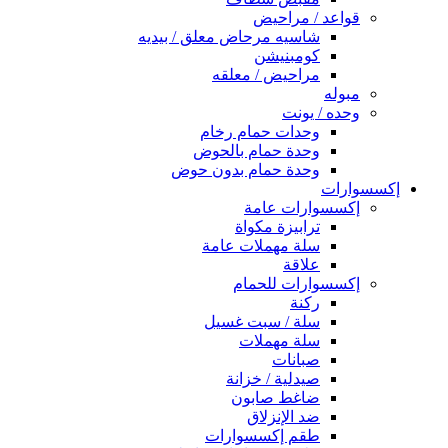
قواعد / مراحيض
شاسيه مرحاض معلق / بيديه
كومبنيشن
مراحيض / معلقه
مبوله
وحده / يونت
وحدات حمام رخام
وحدة حمام بالحوض
وحدة حمام بدون حوض
إكسسوارات
إكسسوارات عامة
ترابيزة مكواة
سلة مهملات عامة
علاقة
إكسسوارات للحمام
ركنة
سلة / سبت غسيل
سلة مهملات
صبانات
صيدلية / خزانة
ضاغط صابون
ضد الإنزلاق
طقم إكسسوارات