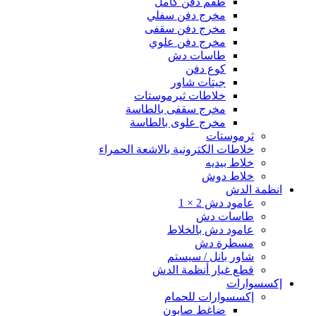
طقم دفن كامل
مخرج دفن سفلي
مخرج دفن سقفى
مخرج دفن علوي
طاسات دش
كوع دفن
جيتات شاور
خلاطات ثيرموستات
مخرج سقفى بالطاسة
مخرج علوى بالطاسة
ثرموستات
خلاطات الكترونية بالاشعة الحمراء
خلاط بيديه
خلاط دوش
انظمة الدش
عامود دش 2 × 1
طاسات دش
عامود دش بالخلاط
مسطرة دش
شاور بانل / سيستم
قطع غيار أنظمة الدش
إكسسوارات
إكسسوارات للحمام
ضاغط صابون