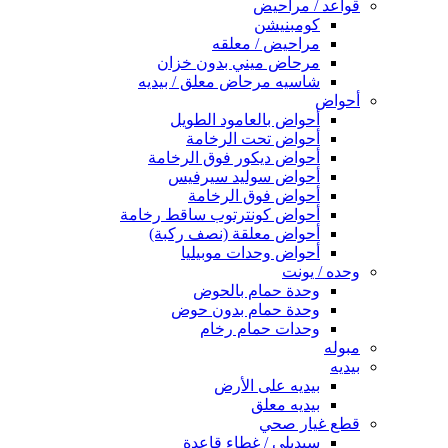
قواعد / مراحيض
كومبنيشن
مراحيض / معلقه
مرحاض ميني بدون خزان
شاسيه مرحاض معلق / بيديه
أحواض
أحواض بالعامود الطويل
أحواض تحت الرخامة
أحواض ديكور فوق الرخامة
أحواض سوليد سيرفيس
أحواض فوق الرخامة
أحواض كونترتوب ساقط رخامة
أحواض معلقة (نصف ركبة)
أحواض وحدات موبيليا
وحده / يونت
وحدة حمام بالحوض
وحدة حمام بدون حوض
وحدات حمام رخام
مبوله
بيديه
بيديه على الأرض
بيديه معلق
قطع غيار صحي
سيديلى / غطاء قاعدة