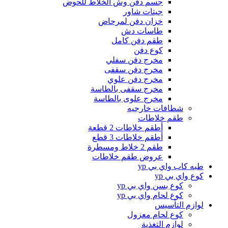
جسم دفن وش الخلاط للحوض
جيتات شاور
خزان دفن لمرحاض
طاسات دش
طقم دفن كامل
كوع دفن
مخرج دفن سفلي
مخرج دفن سقفى
مخرج دفن علوي
مخرج سقفى بالطاسة
مخرج علوى بالطاسة
شطافات خارجيه
طقم خلاطات
أطقم خلاطات 2 قطعة
أطقم خلاطات 3 قطع
طقم 2 خلاط ومسطرة
عروض طقم خلاطات
طبه كاب واي بي yp
كوع واي بي yp
كوع بسن واي بي yp
كوع لحام واي بي yp
لوازم التأسيس
كوع لحام معزول
لوازم التغذية