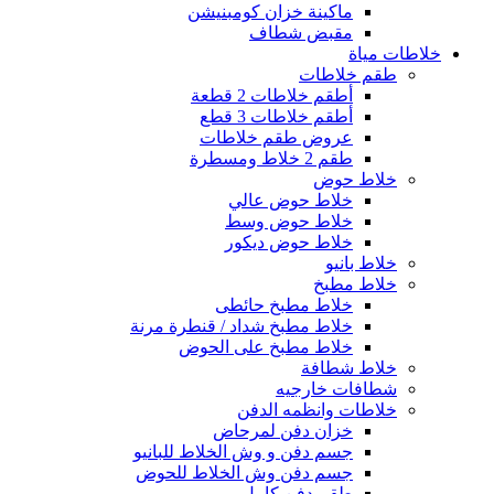
ماكينة خزان كومبنيشن
مقبض شطاف
خلاطات مياة
طقم خلاطات
أطقم خلاطات 2 قطعة
أطقم خلاطات 3 قطع
عروض طقم خلاطات
طقم 2 خلاط ومسطرة
خلاط حوض
خلاط حوض عالي
خلاط حوض وسط
خلاط حوض ديكور
خلاط بانيو
خلاط مطبخ
خلاط مطبخ حائطى
خلاط مطبخ شداد / قنطرة مرنة
خلاط مطبخ على الحوض
خلاط شطافة
شطافات خارجيه
خلاطات وانظمه الدفن
خزان دفن لمرحاض
جسم دفن و وش الخلاط للبانيو
جسم دفن وش الخلاط للحوض
طقم دفن كامل