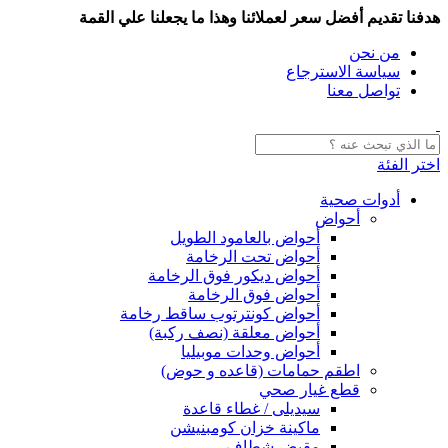
هدفنا تقديم أفضل سعر لعملائنا وهذا ما يجعلنا علي القمة
من نحن
سياسة الاسترجاع
تواصل معنا
اختر الفئة
أدوات صحية
أحواض
أحواض بالعامود الطويل
أحواض تحت الرخامة
أحواض ديكور فوق الرخامة
أحواض فوق الرخامة
أحواض كونترتوب ساقط رخامة
أحواض معلقة (نصف ركبة)
أحواض وحدات موبيليا
اطقم حمامات (قاعده و حوض)
قطع غيار صحي
سيديلى / غطاء قاعدة
ماكينة خزان كومبنيشن
مقبض شطاف