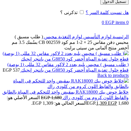
تسجيل الدخول
هل نسيت كلمة السر ؟
تذكرنى ؟
0
EGP
items
0
الرئيسية
لوازم التأسيس
لوازم التغذية
محبس
( طلب مسبق )
محبس دفن مقاس 25 × 2-1 مم كود CB 002559 بسُمك 3.5 مم
أخضر منتج ألمانى من سيتى برايت
( طلب مسبق ) محبس بليه بعدد 2 لاكور مقاس 32 مللى (1 بوصة)
قطع حلول تغذية المياة أخضر كود G8850 من باننجر إيجيك
537
EGP
Back to products
خلاط حوض بيك RAK18000 بمقبض واحد للتحكم فى المياة بالطابق
والفايظ اللون كروم من كلودى راك
1,680
EGP
السعر الأصلي هو:
1,680 EGP.
EGP
1,309
السعر الحالي هو: 1,309 EGP.