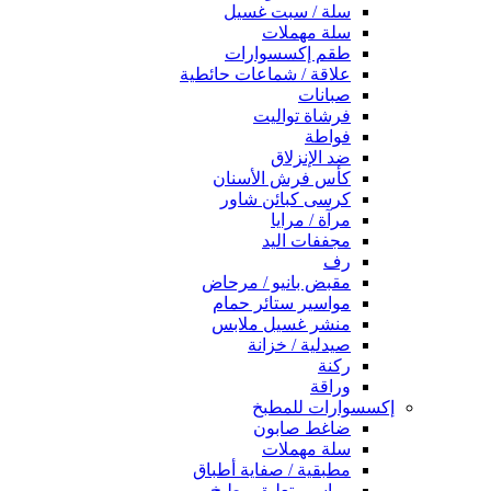
سلة / سبت غسيل
سلة مهملات
طقم إكسسوارات
علاقة / شماعات حائطية
صبانات
فرشاة تواليت
فواطة
ضد الإنزلاق
كأس فرش الأسنان
كرسى كبائن شاور
مرآة / مرايا
مجففات اليد
رف
مقبض بانيو / مرحاض
مواسير ستائر حمام
منشر غسيل ملابس
صيدلية / خزانة
ركنة
وراقة
إكسسوارات للمطبخ
ضاغط صابون
سلة مهملات
مطبقية / صفاية أطباق
مواسير تعليق مطبخ