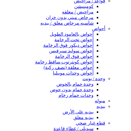
قواعد / مراحيض
كومبنيشن
مراحيض / معلقه
مرحاض ميني بدون خزان
شاسيه مرحاض معلق / بيديه
أحواض
أحواض بالعامود الطويل
أحواض تحت الرخامة
أحواض ديكور فوق الرخامة
أحواض سوليد سيرفيس
أحواض فوق الرخامة
أحواض كونترتوب ساقط رخامة
أحواض معلقة (نصف ركبة)
أحواض وحدات موبيليا
وحده / يونت
وحدة حمام بالحوض
وحدة حمام بدون حوض
وحدات حمام رخام
مبوله
بيديه
بيديه على الأرض
بيديه معلق
قطع غيار صحي
سيديلى / غطاء قاعدة