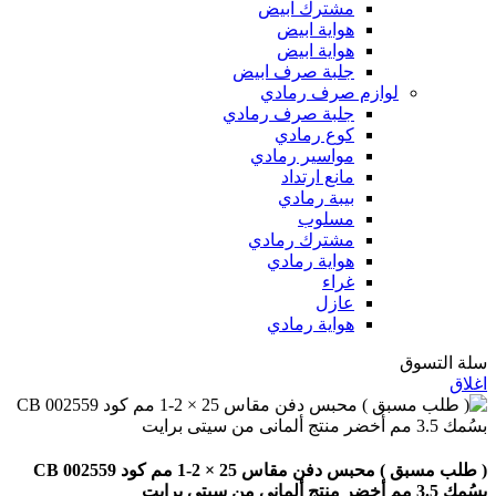
مشترك ابيض
هواية ابيض
هواية ابيض
جلبة صرف ابيض
لوازم صرف رمادي
جلبة صرف رمادي
كوع رمادي
مواسير رمادي
مانع ارتداد
بيبة رمادي
مسلوب
مشترك رمادي
هواية رمادي
غراء
عازل
هواية رمادي
سلة التسوق
اغلاق
( طلب مسبق ) محبس دفن مقاس 25 × 2-1 مم كود CB 002559
بسُمك 3.5 مم أخضر منتج ألمانى من سيتى برايت