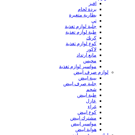
افيز
بردة لحام
بطارية متغيرة
تي
جلبة لوازم تغذية
طبة لوازم تغذية
كرنك
كوع لوازم تغذية
لاكور
مانع ارتداد
محبس
مواسير لوازم تغذية
لوازم صرف ابيض
بيبة ابيض
جلبة صرف ابيض
شحم
طبة ابيض
عازل
غراء
كوع ابيض
مشترك ابيض
مواسير ابيض
هواية ابيض