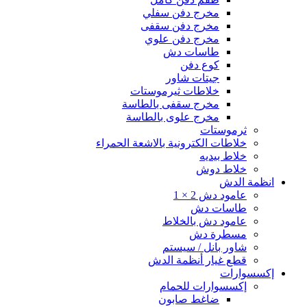
مخرج دفن سفلي
مخرج دفن سقفى
مخرج دفن علوي
طاسات دش
كوع دفن
جيتات شاور
خلاطات ثيرموستات
مخرج سقفى بالطاسة
مخرج علوى بالطاسة
ثرموستات
خلاطات الكترونية بالاشعة الحمراء
خلاط بيديه
خلاط دوش
انظمة الدش
عامود دش 2 × 1
طاسات دش
عامود دش بالخلاط
مسطرة دش
شاور بانل / سيستم
قطع غيار أنظمة الدش
إكسسوارات
إكسسوارات للحمام
ضاغط صابون