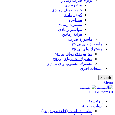
لوازم صرف رمادي
بيبة رمادي
جلبة صرف رمادي
كوع رمادي
مسلوب
مشترك رمادي
مواسير رمادي
هواية رمادي
ماسورة صرف
ماسورة واي بي yp
مشترك واي بي yp
محبس دفن واي بي yp
مشترك لحام واي بي yp
مشترك مسلوب واي بي yp
منتجات اخري
Search
Menu
0
EGP
items
0
الرئيسية
أدوات صحية
اطقم حمامات (قاعده و حوض)