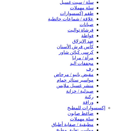
سلة / سبت غسيل
سلة مهملات
طقم إكسسوارات
علاقة / شماعات حائطية
صبانات
فرشاة تواليت
فواطة
ضد الإنزلاق
كأس فرش الأسنان
كرسى كبائن شاور
مرآة / مرايا
مجففات اليد
رف
مقبض بانيو / مرحاض
مواسير ستائر حمام
منشر غسيل ملابس
صيدلية / خزانة
ركنة
وراقة
إكسسوارات للمطبخ
ضاغط صابون
سلة مهملات
مطبقية / صفاية أطباق
مواسير تعليق مطبخ